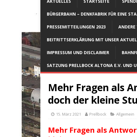
AKTUELLES
STARTSEITE
SPEND
BÜRGERBAHN – DENKFABRIK FÜR EINE STA
PRESSEMITTEILUNGEN 2023
ANDERE 
BEITRITTSERKLÄRUNG MIT UNSER AKTUE
IMPRESSUM UND DISCLAIMER
BAHNF
SATZUNG PRELLBOCK ALTONA E.V. UND
Mehr Fragen als A
doch der kleine St
15. März 2021
Prellbock
Allgemein
Mehr Fragen als Antwort