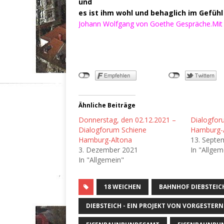
und
es ist ihm wohl und behaglich im Gefühl d
Johann Wolfgang von Goethe
Gespräche.
Mit
Ähnliche Beiträge
Donnerstag, den 02.12.2021 –
Dialogfor
Dialogforum Schiene
Hamburg-
Hamburg-Altona
13. Septe
3. Dezember 2021
In "Allgem
In "Allgemein"
18 WEICHEN
BAHNHOF DIEBSTEIC
DIEBSTEICH - EIN PROJEKT VON VORGESTERN