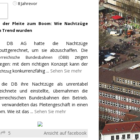
8 Jahrevor
 der Pleite zum Boom: Wie Nachtzüge
 Trend wurden
e DB AG hatte die Nachtzüge
puttgerechnet, um sie abzuschaffen. Die
zeigen
erreichische Bundesbahnen (ÖBB)
egen: mit dem richtigen Konzept kann der
konkurrenzfähig
...
Sehen Sie mehr
chtzug
 die DB ihre Nachtzüge als unrentabel
eichnete und einstellte, übernahmen die
erreichischen Bundesbahnen den Betrieb.
 verwandelten das Pleitengeschäft in einen
m. Wie ist das
...
Sehen Sie mehr
5
Ansicht auf facebook