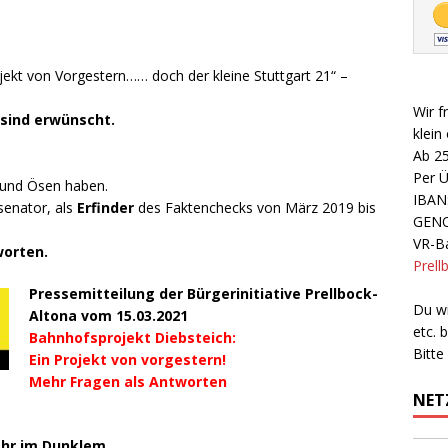
jekt von Vorgestern…… doch der kleine Stuttgart 21“ –
Wir f
sind erwünscht.
klein
Ab 2
Per 
n und Ösen haben.
IBAN
senator, als
Erfinder
des Faktenchecks von März 2019 bis
GEN
VR-Ba
orten.
Prell
Pressemitteilung der Bürgerinitiative Prellbock-
Du wi
Altona vom 15.03.2021
etc.
Bahnhofsprojekt Diebsteich:
Bitte
Ein Projekt von vorgestern!
Mehr Fragen als Antworten
NET
ehr im Dunklem