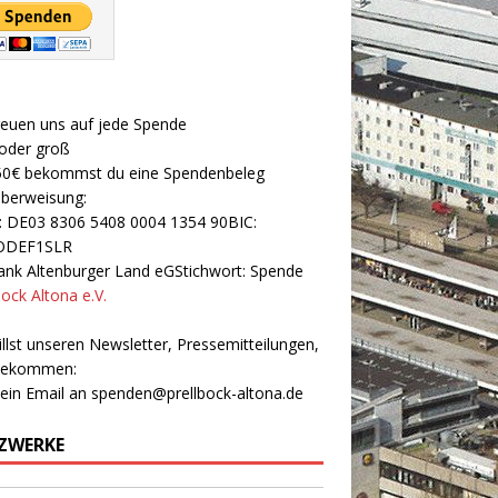
reuen uns auf jede Spende
 oder groß
50€ bekommst du eine Spendenbeleg
Überweisung:
: DE03 8306 5408 0004 1354 90BIC:
ODEF1SLR
nk Altenburger Land eGStichwort: Spende
bock Altona e.V.
llst unseren Newsletter, Pressemitteilungen,
 bekommen:
 ein Email an
spenden@prellbock-altona.de
ZWERKE