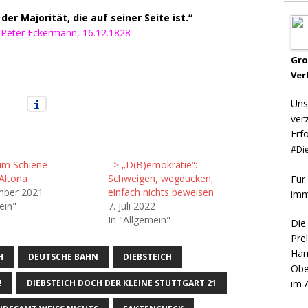
er Majorität, die auf seiner Seite ist.“
 Peter Eckermann, 16.12.1828
Gr
Ver
Uns
ver
Erf
#Die
um Schiene-
–> „D(B)emokratie“:
Altona
Schweigen, wegducken,
Für
mber 2021
einfach nichts beweisen
imm
ein"
7. Juli 2022
In "Allgemein"
Die
Pre
Ham
H
DEUTSCHE BAHN
DIEBSTEICH
Obe
!
DIEBSTEICH DOCH DER KLEINE STUTTGART 21
im 