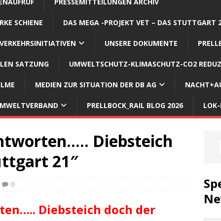
ENAUFRUF
PRESSEMITTEILUNGEN ARCHIV
RKE SCHIENE
DAS MEGA -PROJEKT VET – DAS STUTTGART 
VERKEHRSINITIATIVEN
UNSERE DOKUMENTE
PRELL
LLEN SATZUNG
UMWELTSCHUTZ-KLIMASCHUTZ-CO2 REDUZ
ILME
MEDIEN ZUR SITUATION DER DB AG
NACHT+AU
 UMWELTVERBAND
PRELLBOCK_RAIL BLOG 2026
LOK-
ntworten….. Diebsteich
uttgart 21″
Sp
0
Ne
en….. Diebsteich doch der