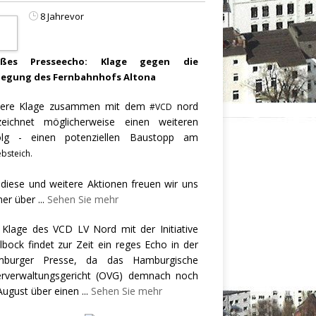
8 Jahrevor
oßes Presseecho: Klage gegen die
legung des Fernbahnhofs Altona
ere Klage zusammen mit dem
nord
#VCD
zeichnet möglicherweise einen weiteren
olg - einen potenziellen Baustopp am
bsteich.
 diese und weitere Aktionen freuen wir uns
er über
...
Sehen Sie mehr
 Klage des VCD LV Nord mit der Initiative
llbock findet zur Zeit ein reges Echo in der
burger Presse, da das Hamburgische
rverwaltungsgericht (OVG) demnach noch
August über einen
...
Sehen Sie mehr