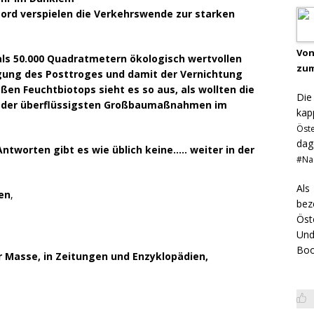
rd verspielen die Verkehrswende zur starken
Von
ls 50.000 Quadratmetern ökologisch wertvollen
zum
ng des Posttroges und damit der Vernichtung
en Feuchtbiotops sieht es so aus, als wollten die
Di
m der überflüssigsten Großbaumaßnahmen im
kap
Öst
dag
Antworten gibt es wie üblich keine….. weiter in der
#Na
Als
en
,
bez
Öst
Und
Boo
r Masse, in Zeitungen und Enzyklopädien,