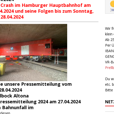
 Crash im Hamburger Hauptbahnhof am
04.2024 und seine Folgen bis zum Sonntag,
 28.04.2024
Wir f
klein
Ab 2
Per 
IBAN
GEN
VR-Ba
Prell
Du wi
he unsere Pressemitteilung vom
etc.
28.04.2024
Bitte
llbock Altona
Pressemitteilung 2024
am 27.04.2024
NET
 Bahnunfall im
rlesen...