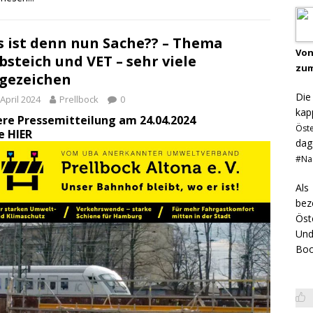
 ist denn nun Sache?? – Thema
Von
bsteich und VET – sehr viele
zum
gezeichen
Di
 April 2024
Prellbock
0
kap
re Pressemitteilung am 24.04.2024
Öst
he
HIER
dag
#Na
Als
bez
Öst
Und
Boo