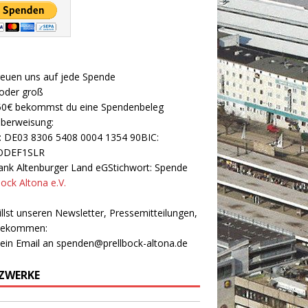
reuen uns auf jede Spende
 oder groß
50€ bekommst du eine Spendenbeleg
Überweisung:
: DE03 8306 5408 0004 1354 90BIC:
ODEF1SLR
nk Altenburger Land eGStichwort: Spende
bock Altona e.V.
llst unseren Newsletter, Pressemitteilungen,
 bekommen:
 ein Email an
spenden@prellbock-altona.de
ZWERKE