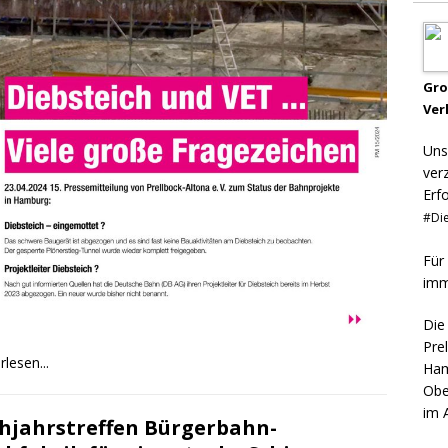
Gr
Ver
Uns
ver
Erf
#Die
Für
imm
Die
Pre
rlesen...
Ham
Obe
im 
hjahrstreffen Bürgerbahn-