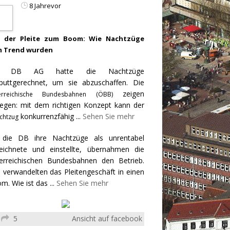
8 Jahrevor
 der Pleite zum Boom: Wie Nachtzüge
 Trend wurden
e DB AG hatte die Nachtzüge
puttgerechnet, um sie abzuschaffen. Die
zeigen
erreichische Bundesbahnen (ÖBB)
egen: mit dem richtigen Konzept kann der
konkurrenzfähig
...
Sehen Sie mehr
chtzug
 die DB ihre Nachtzüge als unrentabel
eichnete und einstellte, übernahmen die
erreichischen Bundesbahnen den Betrieb.
 verwandelten das Pleitengeschäft in einen
m. Wie ist das
...
Sehen Sie mehr
5
Ansicht auf facebook