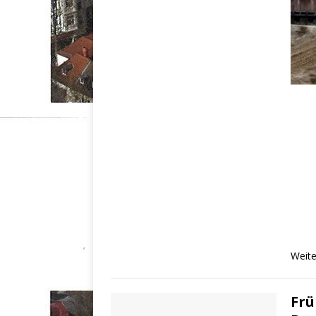
Weite
Frü