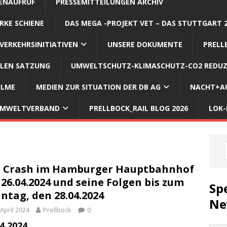
ENAUFRUF
PRESSEMITTEILUNGEN ARCHIV
RKE SCHIENE
DAS MEGA -PROJEKT VET – DAS STUTTGART 
VERKEHRSINITIATIVEN
UNSERE DOKUMENTE
PRELL
LLEN SATZUNG
UMWELTSCHUTZ-KLIMASCHUTZ-CO2 REDUZ
ILME
MEDIEN ZUR SITUATION DER DB AG
NACHT+AU
 UMWELTVERBAND
PRELLBOCK_RAIL BLOG 2026
LOK-
 Crash im Hamburger Hauptbahnhof
26.04.2024 und seine Folgen bis zum
Sp
ntag, den 28.04.2024
Ne
 April 2024
Prellbock
0
4.2024