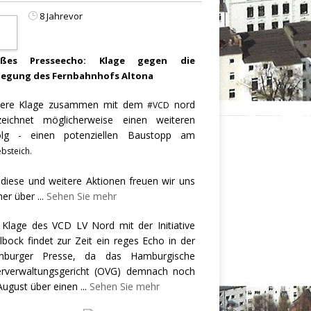
8 Jahrevor
oßes Presseecho: Klage gegen die
legung des Fernbahnhofs Altona
ere Klage zusammen mit dem
nord
#VCD
zeichnet möglicherweise einen weiteren
olg - einen potenziellen Baustopp am
bsteich.
 diese und weitere Aktionen freuen wir uns
er über
...
Sehen Sie mehr
 Klage des VCD LV Nord mit der Initiative
llbock findet zur Zeit ein reges Echo in der
burger Presse, da das Hamburgische
rverwaltungsgericht (OVG) demnach noch
August über einen
...
Sehen Sie mehr