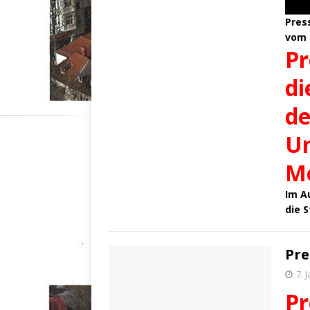
Pres
vom 
Pr
di
de
U
Mo
Im A
die S
Pre
7. 
Pr