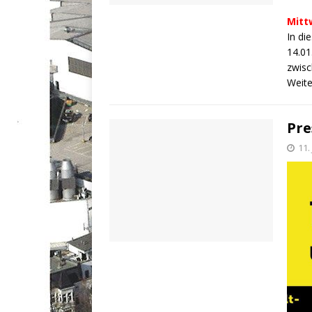
Mittw
In di
14.01
zwisc
Weite
Pre
11.