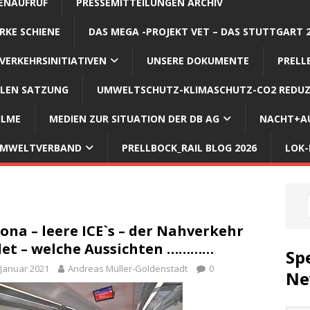
ENAUFRUF
PRESSEMITTEILUNGEN ARCHIV
RKE SCHIENE
DAS MEGA -PROJEKT VET – DAS STUTTGART 
VERKEHRSINITIATIVEN
UNSERE DOKUMENTE
PRELL
LLEN SATZUNG
UMWELTSCHUTZ-KLIMASCHUTZ-CO2 REDUZ
ILME
MEDIEN ZUR SITUATION DER DB AG
NACHT+AU
 UMWELTVERBAND
PRELLBOCK_RAIL BLOG 2026
LOK-
ona – leere ICE`s – der Nahverkehr
det – welche Aussichten …………
Sp
 Januar 2021
Andreas Müller-Goldenstadt
0
Ne