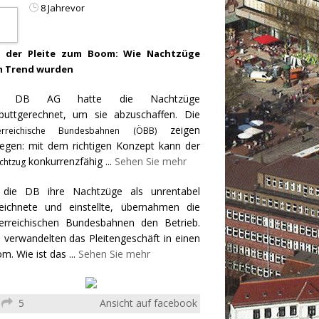
8 Jahrevor
 der Pleite zum Boom: Wie Nachtzüge
 Trend wurden
e DB AG hatte die Nachtzüge
puttgerechnet, um sie abzuschaffen. Die
zeigen
erreichische Bundesbahnen (ÖBB)
egen: mit dem richtigen Konzept kann der
konkurrenzfähig
...
Sehen Sie mehr
chtzug
 die DB ihre Nachtzüge als unrentabel
eichnete und einstellte, übernahmen die
erreichischen Bundesbahnen den Betrieb.
 verwandelten das Pleitengeschäft in einen
m. Wie ist das
...
Sehen Sie mehr
5
Ansicht auf facebook