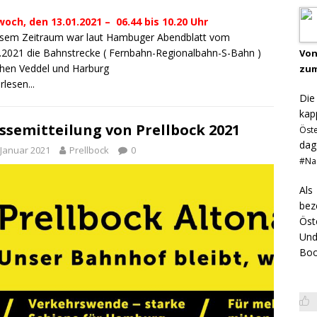
och, den 13.01.2021 – 06.44 bis 10.20 Uhr
esem Zeitraum war laut Hambuger Abendblatt vom
.2021 die Bahnstrecke ( Fernbahn-Regionalbahn-S-Bahn )
Von
hen Veddel und Harburg
zum
rlesen...
Di
kap
ssemitteilung von Prellbock 2021
Öst
dag
 Januar 2021
Prellbock
0
#Na
Als
bez
Öst
Und
Boo