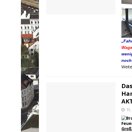
„Fah
Wagen
weni
noch
Weite
Das
Ham
AK
15.
Groß