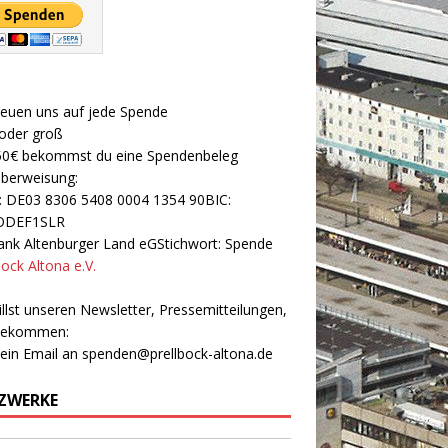
reuen uns auf jede Spende
 oder groß
50€ bekommst du eine Spendenbeleg
Überweisung:
: DE03 8306 5408 0004 1354 90BIC:
ODEF1SLR
nk Altenburger Land eGStichwort: Spende
bock Altona e.V.
llst unseren Newsletter, Pressemitteilungen,
 bekommen:
 ein Email an
spenden@prellbock-altona.de
ZWERKE