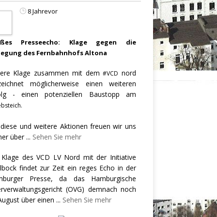
8 Jahrevor
oßes Presseecho: Klage gegen die
legung des Fernbahnhofs Altona
ere Klage zusammen mit dem
nord
#VCD
zeichnet möglicherweise einen weiteren
olg - einen potenziellen Baustopp am
bsteich.
 diese und weitere Aktionen freuen wir uns
er über
...
Sehen Sie mehr
 Klage des VCD LV Nord mit der Initiative
llbock findet zur Zeit ein reges Echo in der
burger Presse, da das Hamburgische
rverwaltungsgericht (OVG) demnach noch
August über einen
...
Sehen Sie mehr