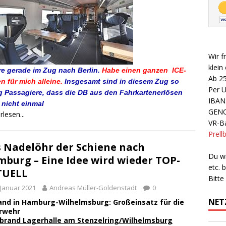
Wir f
klein
re gerade im Zug nach Berlin.
Habe einen ganzen ICE-
Ab 2
 für mich alleine.
Insgesamt sind in diesem Zug so
Per 
g Passagiere, dass die DB aus den Fahrkartenerlösen
IBAN
 nicht einmal
GEN
rlesen...
VR-Ba
Prell
 Nadelöhr der Schiene nach
Du wi
burg – Eine Idee wird wieder TOP-
etc.
TUELL
Bitte
 Januar 2021
Andreas Müller-Goldenstadt
0
NET
brand Lagerhalle am Stenzelring/Wilhelmsburg