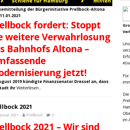
semitteilung der Bürgerinitiative Prellbock-Altona
11.01.2021
ellbock fordert: Stoppt
Gr
Ver
e weitere Verwahrlosung
Uns
s Bahnhofs Altona –
ver
Erf
mfassende
#Die
dernisierung jetzt!
Für
ugust 2019 kündigte Finanzsenator Dressel an, dass
imm
tadt ihr
Weiterlesen...
Die
Pre
llbock 2021
Ham
Obe
Januar 2021
Prellbock
0
im 
ellbock 2021 – Wir sind