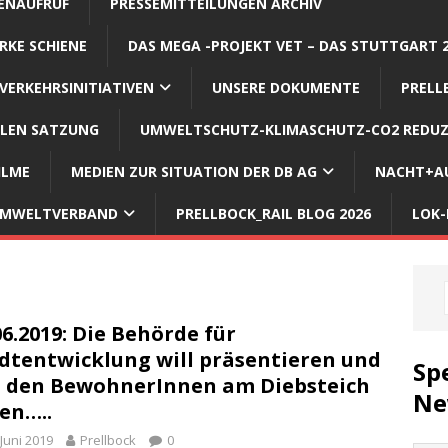
ENAUFRUF
PRESSEMITTEILUNGEN ARCHIV
RKE SCHIENE
DAS MEGA -PROJEKT VET – DAS STUTTGART 
VERKEHRSINITIATIVEN
UNSERE DOKUMENTE
PRELL
LLEN SATZUNG
UMWELTSCHUTZ-KLIMASCHUTZ-CO2 REDUZ
ILME
MEDIEN ZUR SITUATION DER DB AG
NACHT+AU
 UMWELTVERBAND
PRELLBOCK_RAIL BLOG 2026
LOK-
06.2019: Die Behörde für
dtentwicklung will präsentieren und
Sp
 den BewohnerInnen am Diebsteich
Ne
en…..
 Juni 2019
Prellbock
0