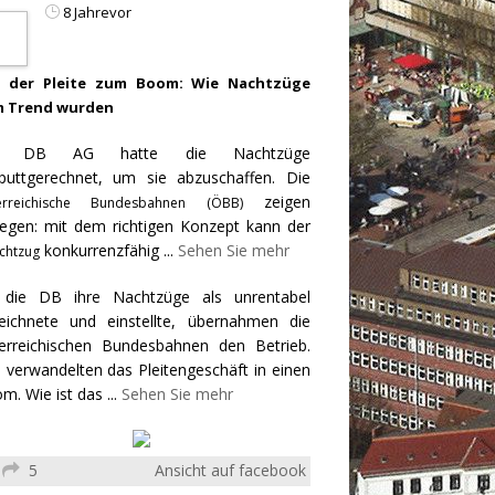
8 Jahrevor
 der Pleite zum Boom: Wie Nachtzüge
 Trend wurden
e DB AG hatte die Nachtzüge
puttgerechnet, um sie abzuschaffen. Die
zeigen
erreichische Bundesbahnen (ÖBB)
egen: mit dem richtigen Konzept kann der
konkurrenzfähig
...
Sehen Sie mehr
chtzug
 die DB ihre Nachtzüge als unrentabel
eichnete und einstellte, übernahmen die
erreichischen Bundesbahnen den Betrieb.
 verwandelten das Pleitengeschäft in einen
m. Wie ist das
...
Sehen Sie mehr
5
Ansicht auf facebook