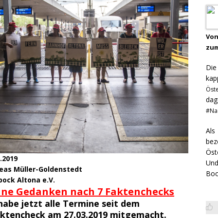
Von
zum
Di
kap
Öst
dag
#Na
Als
bez
Öst
.2019
Und
eas Müller-Goldenstedt
Boo
bock Altona e.V.
ne Gedanken nach 7 Faktenchecks
habe jetzt alle Termine seit dem
aktencheck am 27.03.2019 mitgemacht.