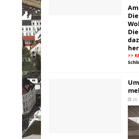
Am 
Die
Woh
Di
daz
her
>> K
Schl
Um 
me
20.