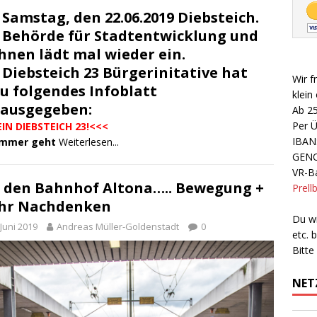
Samstag, den 22.06.2019 Diebsteich.
 Behörde für Stadtentwicklung und
nen lädt mal wieder ein.
e
Diebsteich 23 Bürgerinitative hat
Wir f
u folgendes Infoblatt
klein
ausgegeben:
Ab 2
Per 
EIN DIEBSTEICH 23!<<<
IBAN
immer geht
Weiterlesen...
GEN
VR-Ba
den Bahnhof Altona….. Bewegung +
Prell
hr Nachdenken
Du wi
 Juni 2019
Andreas Müller-Goldenstadt
0
etc.
Bitte
NET