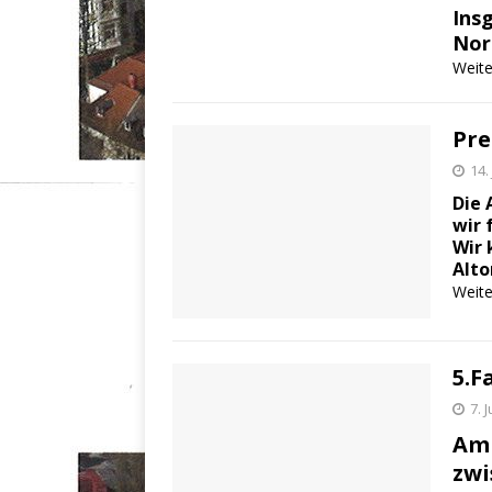
Ins
Nor
Weite
Pre
14.
Die 
wir 
Wir 
Alto
Weite
5.F
7. 
Am 
zwi