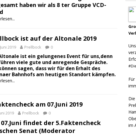
gesamt haben wir als 8 ter Gruppe
VCD-
d
rlesen...
Gr
Ver
llbock ist auf der Altonale 2019
Uns
 Juni 2019
Prellbock
0
ver
Altonale ist ein gelungenes Event für uns,denn
Erf
führen viele gute und anregende Gespräche.
#Die
können sagen, dass wir für den Erhalt des
naer Bahnhofs am heutigen Standort kämpfen.
Für
rlesen...
imm
Die
aktencheck am 07.Juni 2019
Pre
Ham
Juni 2019
Prellbock
0
Obe
07.Juni
findet der 5.Faktencheck
im 
schen Senat (
Moderator