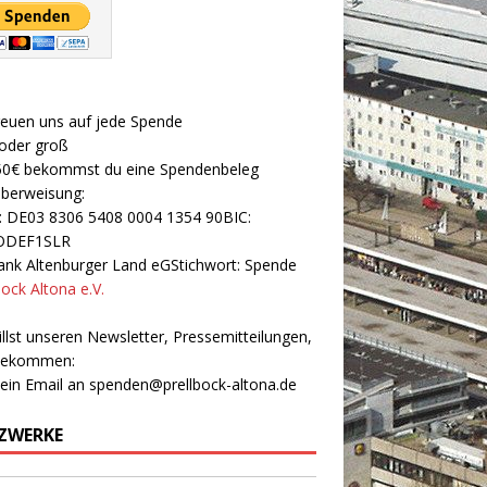
reuen uns auf jede Spende
 oder groß
50€ bekommst du eine Spendenbeleg
Überweisung:
: DE03 8306 5408 0004 1354 90BIC:
ODEF1SLR
nk Altenburger Land eGStichwort: Spende
bock Altona e.V.
llst unseren Newsletter, Pressemitteilungen,
 bekommen:
 ein Email an
spenden@prellbock-altona.de
ZWERKE