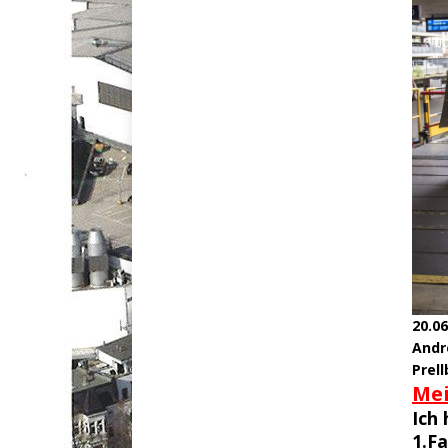
20.06
Andr
Prell
Mei
Ich 
1.F