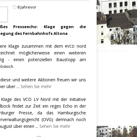
8 Jahrevor
oßes Presseecho: Klage gegen die
legung des Fernbahnhofs Altona
ere Klage zusammen mit dem
nord
#VCD
zeichnet möglicherweise einen weiteren
olg - einen potenziellen Baustopp am
bsteich.
 diese und weitere Aktionen freuen wir uns
er über
...
Sehen Sie mehr
 Klage des VCD LV Nord mit der Initiative
llbock findet zur Zeit ein reges Echo in der
burger Presse, da das Hamburgische
rverwaltungsgericht (OVG) demnach noch
August über einen
...
Sehen Sie mehr