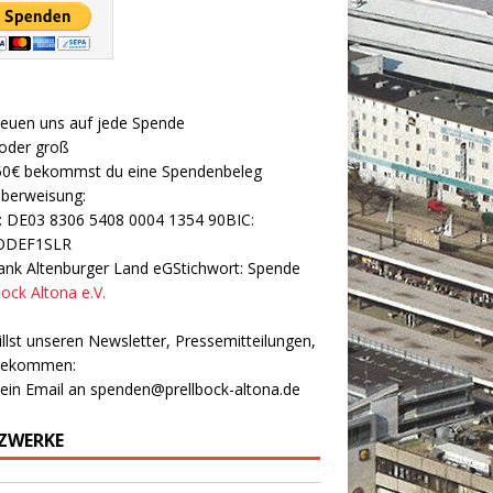
reuen uns auf jede Spende
 oder groß
50€ bekommst du eine Spendenbeleg
Überweisung:
: DE03 8306 5408 0004 1354 90BIC:
ODEF1SLR
nk Altenburger Land eGStichwort: Spende
bock Altona e.V.
llst unseren Newsletter, Pressemitteilungen,
 bekommen:
 ein Email an
spenden@prellbock-altona.de
ZWERKE