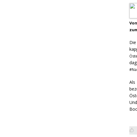
Von
zum
Di
kap
Öst
dag
#Na
Als
bez
Öst
Und
Boo