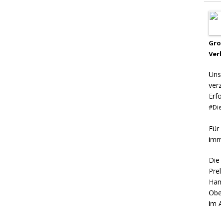
Gr
Ver
Uns
ver
Erf
#Die
Für
imm
Die
Pre
Ham
Obe
im 