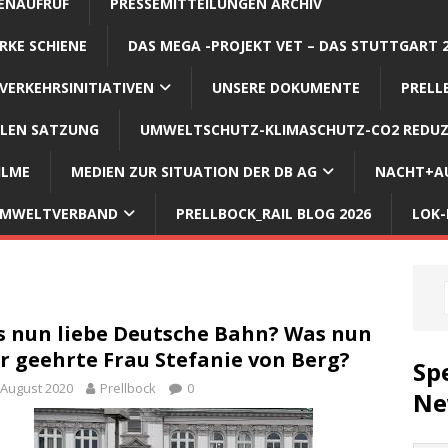
ENAUFRUF
PRESSEMITTEILUNGEN ARCHIV
RKE SCHIENE
DAS MEGA -PROJEKT VET – DAS STUTTGART 
VERKEHRSINITIATIVEN
UNSERE DOKUMENTE
PRELL
LLEN SATZUNG
UMWELTSCHUTZ-KLIMASCHUTZ-CO2 REDUZ
ILME
MEDIEN ZUR SITUATION DER DB AG
NACHT+AU
 UMWELTVERBAND
PRELLBOCK_RAIL BLOG 2026
LOK-
 nun liebe Deutsche Bahn? Was nun
r geehrte Frau Stefanie von Berg?
Sp
 August 2020
Prellbock
0
Ne