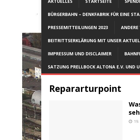
AKTUELLES
STARTSEITE
SPEND
BÜRGERBAHN – DENKFABRIK FÜR EINE STA
PRESSEMITTEILUNGEN 2023
ANDERE 
BEITRITTSERKLÄRUNG MIT UNSER AKTUE
IMPRESSUM UND DISCLAIMER
BAHNF
SATZUNG PRELLBOCK ALTONA E.V. UND
Repararturpoint
Was
seh
19.