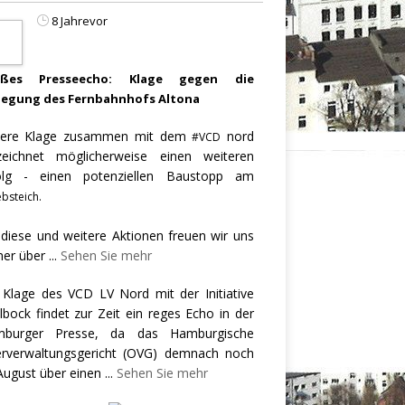
8 Jahrevor
oßes Presseecho: Klage gegen die
legung des Fernbahnhofs Altona
ere Klage zusammen mit dem
nord
#VCD
zeichnet möglicherweise einen weiteren
olg - einen potenziellen Baustopp am
bsteich.
 diese und weitere Aktionen freuen wir uns
er über
...
Sehen Sie mehr
 Klage des VCD LV Nord mit der Initiative
llbock findet zur Zeit ein reges Echo in der
burger Presse, da das Hamburgische
rverwaltungsgericht (OVG) demnach noch
August über einen
...
Sehen Sie mehr