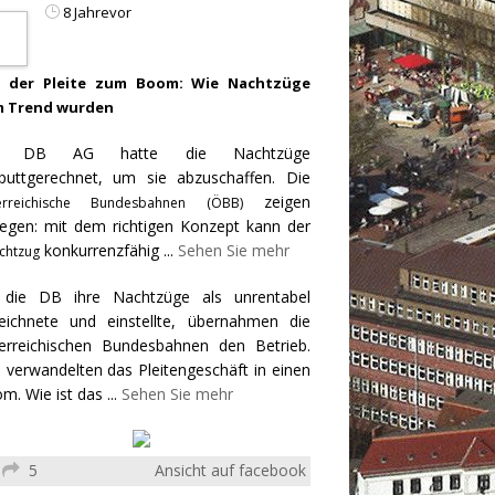
8 Jahrevor
 der Pleite zum Boom: Wie Nachtzüge
 Trend wurden
e DB AG hatte die Nachtzüge
puttgerechnet, um sie abzuschaffen. Die
zeigen
erreichische Bundesbahnen (ÖBB)
egen: mit dem richtigen Konzept kann der
konkurrenzfähig
...
Sehen Sie mehr
chtzug
 die DB ihre Nachtzüge als unrentabel
eichnete und einstellte, übernahmen die
erreichischen Bundesbahnen den Betrieb.
 verwandelten das Pleitengeschäft in einen
m. Wie ist das
...
Sehen Sie mehr
5
Ansicht auf facebook