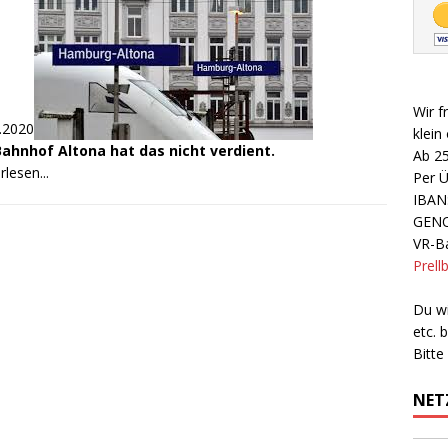
Wir f
.2020
klein
Bahnhof Altona hat das nicht verdient.
Ab 2
rlesen...
Per 
IBAN
GEN
VR-Ba
Prell
Du wi
etc.
Bitte
NET