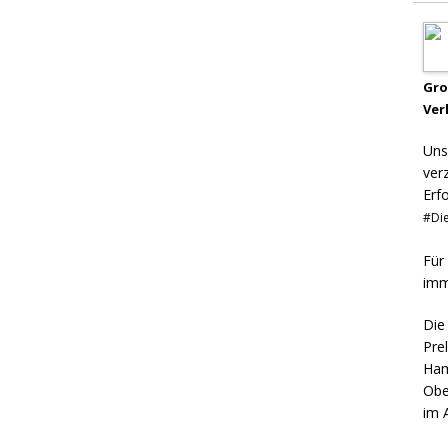
Gr
Ver
Uns
ver
Erf
#Die
Für
imm
Die
Pre
Ham
Obe
im 