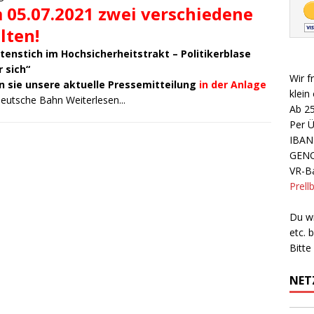
 05.07.2021 zwei verschiedene
lten!
atenstich im Hochsicherheitstrakt – Politikerblase
 sich“
Wir f
n sie unsere aktuelle Pressemitteilung
in der Anlage
klein
Deutsche Bahn
Weiterlesen...
Ab 2
Per 
IBAN
GEN
VR-Ba
Prell
Du wi
etc.
Bitte
NET