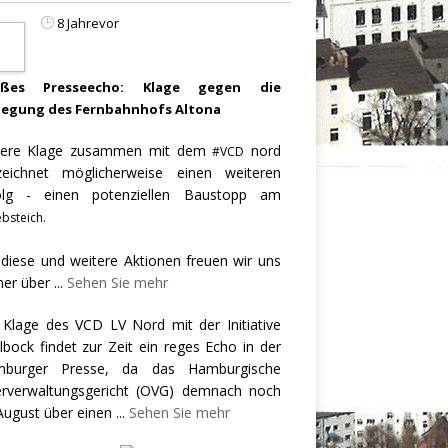
8 Jahrevor
oßes Presseecho: Klage gegen die
legung des Fernbahnhofs Altona
ere Klage zusammen mit dem
nord
#VCD
zeichnet möglicherweise einen weiteren
olg - einen potenziellen Baustopp am
bsteich.
 diese und weitere Aktionen freuen wir uns
er über
...
Sehen Sie mehr
 Klage des VCD LV Nord mit der Initiative
llbock findet zur Zeit ein reges Echo in der
burger Presse, da das Hamburgische
rverwaltungsgericht (OVG) demnach noch
August über einen
...
Sehen Sie mehr