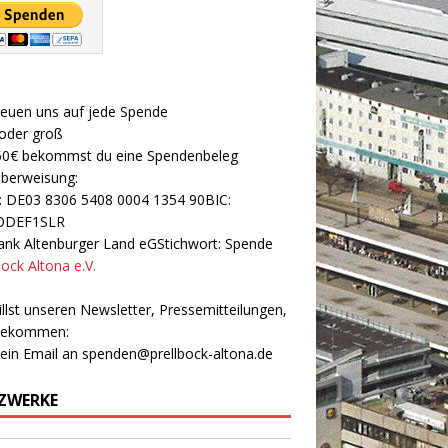
reuen uns auf jede Spende
 oder groß
50€ bekommst du eine Spendenbeleg
Überweisung:
: DE03 8306 5408 0004 1354 90BIC:
ODEF1SLR
nk Altenburger Land eGStichwort: Spende
bock Altona e.V.
llst unseren Newsletter, Pressemitteilungen,
 bekommen:
 ein Email an
spenden@prellbock-altona.de
ZWERKE