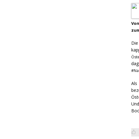
Von
zum
Di
kap
Öst
dag
#Na
Als
bez
Öst
Und
Boo