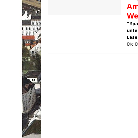
Am
We
“ Sp
unter
Lese
Die 