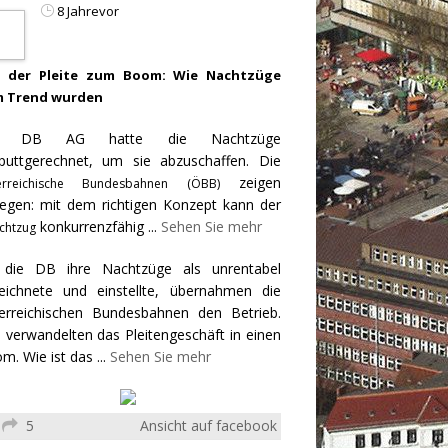
8 Jahrevor
 der Pleite zum Boom: Wie Nachtzüge
 Trend wurden
e DB AG hatte die Nachtzüge
puttgerechnet, um sie abzuschaffen. Die
zeigen
erreichische Bundesbahnen (ÖBB)
egen: mit dem richtigen Konzept kann der
konkurrenzfähig
...
Sehen Sie mehr
chtzug
 die DB ihre Nachtzüge als unrentabel
eichnete und einstellte, übernahmen die
erreichischen Bundesbahnen den Betrieb.
 verwandelten das Pleitengeschäft in einen
m. Wie ist das
...
Sehen Sie mehr
5
Ansicht auf facebook