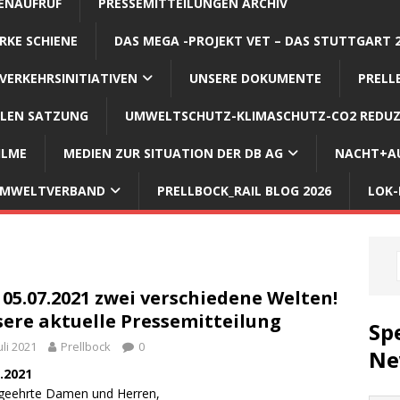
ENAUFRUF
PRESSEMITTEILUNGEN ARCHIV
RKE SCHIENE
DAS MEGA -PROJEKT VET – DAS STUTTGART 
VERKEHRSINITIATIVEN
UNSERE DOKUMENTE
PRELL
LLEN SATZUNG
UMWELTSCHUTZ-KLIMASCHUTZ-CO2 REDUZ
ILME
MEDIEN ZUR SITUATION DER DB AG
NACHT+AU
 UMWELTVERBAND
PRELLBOCK_RAIL BLOG 2026
LOK-
05.07.2021 zwei verschiedene Welten!
ere aktuelle Pressemitteilung
Sp
Juli 2021
Prellbock
0
Ne
.2021
geehrte Damen und Herren,