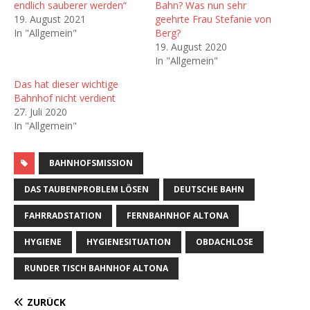
endlich sauberer werden“
Bahn? Was nun sehr
19. August 2021
geehrte Frau Stefanie von
In "Allgemein"
Berg?
19. August 2020
In "Allgemein"
Das hat dieser wichtige
Bahnhof nicht verdient
27. Juli 2020
In "Allgemein"
BAHNHOFSMISSION
DAS TAUBENPROBLEM LÖSEN
DEUTSCHE BAHN
FAHRRADSTATION
FERNBAHNHOF ALTONA
HYGIENE
HYGIENESITUATION
OBDACHLOSE
RUNDER TISCH BAHNHOF ALTONA
ZURÜCK