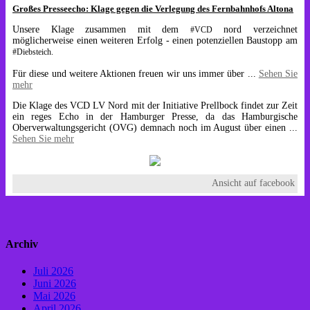
Großes Presseecho: Klage gegen die Verlegung des Fernbahnhofs Altona
Unsere Klage zusammen mit dem
nord verzeichnet
#VCD
möglicherweise einen weiteren Erfolg - einen potenziellen Baustopp am
#Diebsteich.
Für diese und weitere Aktionen freuen wir uns immer über
...
Sehen Sie
mehr
Die Klage des VCD LV Nord mit der Initiative Prellbock findet zur Zeit
ein reges Echo in der Hamburger Presse, da das Hamburgische
Oberverwaltungsgericht (OVG) demnach noch im August über einen
...
Sehen Sie mehr
Ansicht auf facebook
Archiv
Juli 2026
Juni 2026
Mai 2026
April 2026