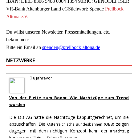
IBAN: DE03 8306 5408 0004 1354 90BIC: GENODEF1SLR
VR-Bank Altenburger Land eGStichwort: Spende
Prellbock
Altona e.V.
Du willst unseren Newsletter, Pressemitteilungen, etc.
bekommen:
Bitte ein Email an
spenden@prellbock-altona.de
NETZWERKE
8 Jahrevor
Von der Pleite zum Boom: Wie Nachtzüge zum Trend
wurden
Die DB AG hatte die Nachtzüge kapputtgerechnet, um sie
abzuschaffen. Die
zeigen
Österreichische Bundesbahnen (ÖBB)
dagegen: mit dem richtigen Konzept kann der
#Nachtzug
konkurrenzfähig
...
Sehen Sie mehr