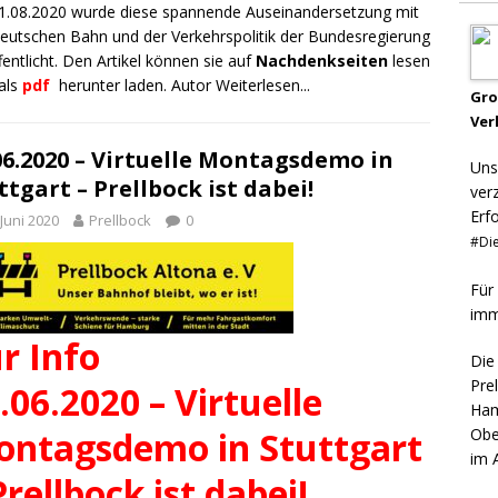
.08.2020 wurde diese spannende Auseinandersetzung mit
eutschen Bahn und der Verkehrspolitik der Bundesregierung
fentlicht. Den Artikel können sie auf
Nachdenkseiten
lesen
als
pdf
herunter laden
. Autor
Weiterlesen...
Gr
Ver
06.2020 – Virtuelle Montagsdemo in
Uns
ttgart – Prellbock ist dabei!
ver
Erf
 Juni 2020
Prellbock
0
#Die
Für
imm
r Info
Die
Pre
.06.2020 – Virtuelle
Ham
ntagsdemo in Stuttgart
Obe
im 
Prellbock ist dabei!