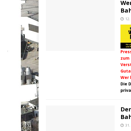
Wer
Ba
12
Pres
zum
Vers
Guta
Wer 
Die 
priv
Der
Ba
31.