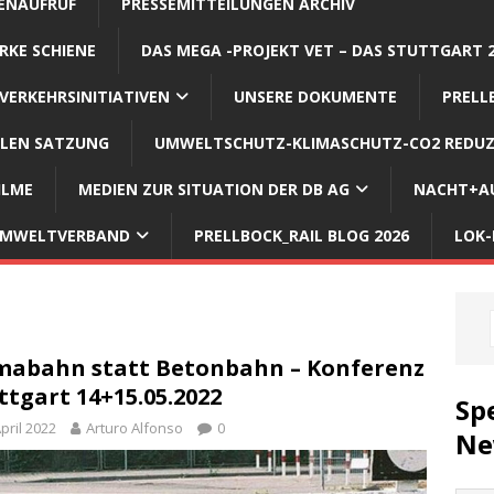
ENAUFRUF
PRESSEMITTEILUNGEN ARCHIV
RKE SCHIENE
DAS MEGA -PROJEKT VET – DAS STUTTGART 
VERKEHRSINITIATIVEN
UNSERE DOKUMENTE
PRELL
LLEN SATZUNG
UMWELTSCHUTZ-KLIMASCHUTZ-CO2 REDUZ
ILME
MEDIEN ZUR SITUATION DER DB AG
NACHT+AU
 UMWELTVERBAND
PRELLBOCK_RAIL BLOG 2026
LOK-
mabahn statt Betonbahn – Konferenz
ttgart 14+15.05.2022
Sp
April 2022
Arturo Alfonso
0
Ne