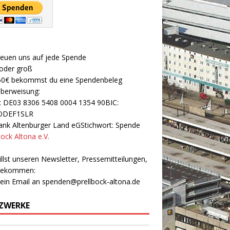
reuen uns auf jede Spende
 oder groß
50€ bekommst du eine Spendenbeleg
Überweisung:
: DE03 8306 5408 0004 1354 90BIC:
ODEF1SLR
nk Altenburger Land eGStichwort: Spende
bock Altona e.V.
llst unseren Newsletter, Pressemitteilungen,
 bekommen:
 ein Email an
spenden@prellbock-altona.de
ZWERKE