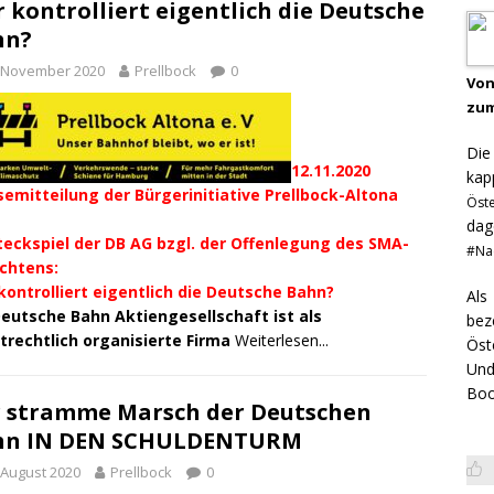
 kontrolliert eigentlich die Deutsche
hn?
. November 2020
Prellbock
0
Von
zum
Di
12.11.2020
kap
semitteilung der Bürgerinitiative Prellbock-Altona
Öst
dag
teckspiel der DB AG bzgl. der Offenlegung des SMA-
#Na
chtens:
kontrolliert eigentlich die Deutsche Bahn?
Als
Deutsche Bahn Aktiengesellschaft ist als
bez
atrechtlich organisierte Firma
Weiterlesen...
Öst
Und
Boo
 stramme Marsch der Deutschen
hn IN DEN SCHULDENTURM
 August 2020
Prellbock
0