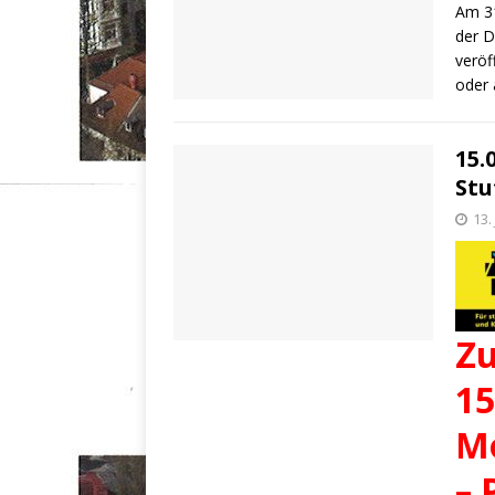
Am 31
der D
veröf
oder 
15.
Stu
13.
Zu
15
Mo
– 