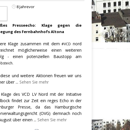
8 Jahrevor
oßes Presseecho: Klage gegen die
legung des Fernbahnhofs Altona
ere Klage zusammen mit dem
nord
#VCD
zeichnet möglicherweise einen weiteren
olg - einen potenziellen Baustopp am
bsteich.
 diese und weitere Aktionen freuen wir uns
er über
...
Sehen Sie mehr
 Klage des VCD LV Nord mit der Initiative
llbock findet zur Zeit ein reges Echo in der
burger Presse, da das Hamburgische
rverwaltungsgericht (OVG) demnach noch
August über einen
...
Sehen Sie mehr