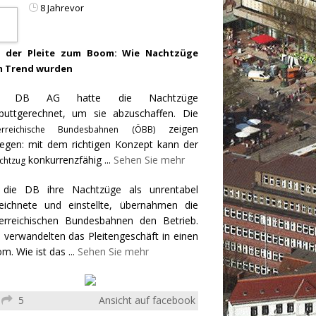
8 Jahrevor
 der Pleite zum Boom: Wie Nachtzüge
 Trend wurden
e DB AG hatte die Nachtzüge
puttgerechnet, um sie abzuschaffen. Die
zeigen
erreichische Bundesbahnen (ÖBB)
egen: mit dem richtigen Konzept kann der
konkurrenzfähig
...
Sehen Sie mehr
chtzug
 die DB ihre Nachtzüge als unrentabel
eichnete und einstellte, übernahmen die
erreichischen Bundesbahnen den Betrieb.
 verwandelten das Pleitengeschäft in einen
m. Wie ist das
...
Sehen Sie mehr
5
Ansicht auf facebook