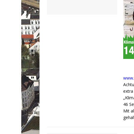
www.k
Achtu
extra
„Klim
46 Se
Mit a
geha