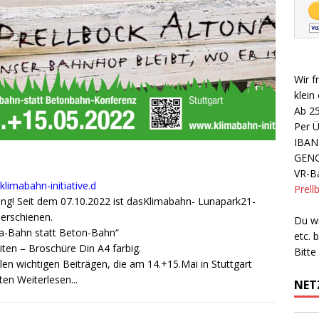
Wir f
klein
Ab 2
Per 
IBAN
GEN
VR-Ba
limabahn-initiative.d
Prell
ng! Seit dem 07.10.2022 ist dasKlimabahn- Lunapark21-
 erschienen.
Du wi
a-Bahn statt Beton-Bahn“
etc.
iten – Broschüre Din A4 farbig.
Bitte
llen wichtigen Beiträgen, die am 14.+15.Mai in Stuttgart
lten
Weiterlesen...
NET