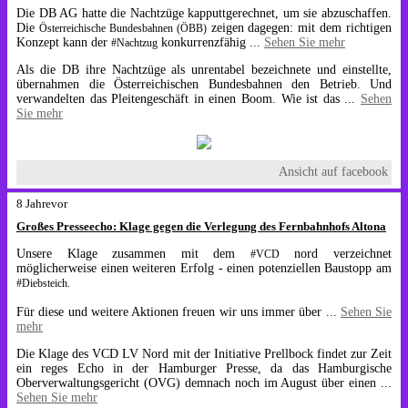
Die DB AG hatte die Nachtzüge kapputtgerechnet, um sie abzuschaffen.
Die
zeigen dagegen: mit dem richtigen
Österreichische Bundesbahnen (ÖBB)
Konzept kann der
konkurrenzfähig
...
Sehen Sie mehr
#Nachtzug
Als die DB ihre Nachtzüge als unrentabel bezeichnete und einstellte,
übernahmen die Österreichischen Bundesbahnen den Betrieb. Und
verwandelten das Pleitengeschäft in einen Boom. Wie ist das
...
Sehen
Sie mehr
Ansicht auf facebook
8 Jahrevor
Großes Presseecho: Klage gegen die Verlegung des Fernbahnhofs Altona
Unsere Klage zusammen mit dem
nord verzeichnet
#VCD
möglicherweise einen weiteren Erfolg - einen potenziellen Baustopp am
#Diebsteich.
Für diese und weitere Aktionen freuen wir uns immer über
...
Sehen Sie
mehr
Die Klage des VCD LV Nord mit der Initiative Prellbock findet zur Zeit
ein reges Echo in der Hamburger Presse, da das Hamburgische
Oberverwaltungsgericht (OVG) demnach noch im August über einen
...
Sehen Sie mehr