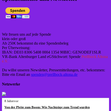
Wir freuen uns auf jede Spende
klein oder groß
Ab 250€ bekommst du eine Spendenbeleg
Per Überweisung:
IBAN: DE03 8306 5408 0004 1354 90BIC: GENODEF1SLR
VR-Bank Altenburger Land eGStichwort: Spende
Prellbock Altona
e.V.
Du willst unseren Newsletter, Pressemitteilungen, etc. bekommen:
Bitte ein Email an
spenden@prellbock-altona.de
Netzwerke
8 Jahrevor
Von der Pleite zum Boom: Wie Nachtzüge zum Trend wurden