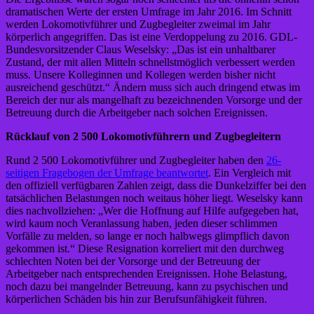
dramatischen Werte der ersten Umfrage im Jahr 2016. Im Schnitt
werden Lokomotivführer und Zugbegleiter zweimal im Jahr
körperlich angegriffen. Das ist eine Verdoppelung zu 2016. GDL-
Bundesvorsitzender Claus Weselsky: „Das ist ein unhaltbarer
Zustand, der mit allen Mitteln schnellstmöglich verbessert werden
muss. Unsere Kolleginnen und Kollegen werden bisher nicht
ausreichend geschützt.“ Ändern muss sich auch dringend etwas im
Bereich der nur als mangelhaft zu bezeichnenden Vorsorge und der
Betreuung durch die Arbeitgeber nach solchen Ereignissen.
Rücklauf von 2 500 Lokomotivführern und Zugbegleitern
Rund 2 500 Lokomotivführer und Zugbegleiter haben den
26-
seitigen Fragebogen der Umfrage beantwortet
. Ein Vergleich mit
den offiziell verfügbaren Zahlen zeigt, dass die Dunkelziffer bei den
tatsächlichen Belastungen noch weitaus höher liegt. Weselsky kann
dies nachvollziehen: „Wer die Hoffnung auf Hilfe aufgegeben hat,
wird kaum noch Veranlassung haben, jeden dieser schlimmen
Vorfälle zu melden, so lange er noch halbwegs glimpflich davon
gekommen ist.“ Diese Resignation korreliert mit den durchweg
schlechten Noten bei der Vorsorge und der Betreuung der
Arbeitgeber nach entsprechenden Ereignissen. Hohe Belastung,
noch dazu bei mangelnder Betreuung, kann zu psychischen und
körperlichen Schäden bis hin zur Berufsunfähigkeit führen.