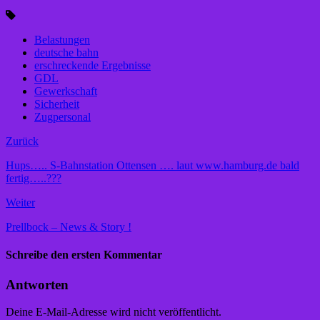
Belastungen
deutsche bahn
erschreckende Ergebnisse
GDL
Gewerkschaft
Sicherheit
Zugpersonal
Zurück
Hups….. S-Bahnstation Ottensen …. laut www.hamburg.de bald
fertig…..???
Weiter
Prellbock – News & Story !
Schreibe den ersten Kommentar
Antworten
Deine E-Mail-Adresse wird nicht veröffentlicht.