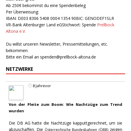
Ab 250€ bekommst du eine Spendenbeleg
Per Überweisung:
IBAN: DE03 8306 5408 0004 1354 90BIC: GENODEF1SLR
VR-Bank Altenburger Land eGStichwort: Spende
Prellbock
Altona e.V.
Du willst unseren Newsletter, Pressemitteilungen, etc.
bekommen:
Bitte ein Email an
spenden@prellbock-altona.de
NETZWERKE
8 Jahrevor
Von der Pleite zum Boom: Wie Nachtzüge zum Trend
wurden
Die DB AG hatte die Nachtzüge kapputtgerechnet, um sie
abzuschaffen. Die
zeigen
Österreichische Bundesbahnen (ÖBB)