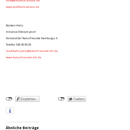
info@prellbock-altona.de
www.prellbock-altona.de
Norbert Holtz
Initiative Elbtram jetzt!
Vorstand der NaturFreunde Hamburg e. V.
Telefon: 040 40 85 28
stadtbahn-jetzt@NaturFreunde-HH.de
www.NaturFreunde-HH.de
Ähnliche Beiträge