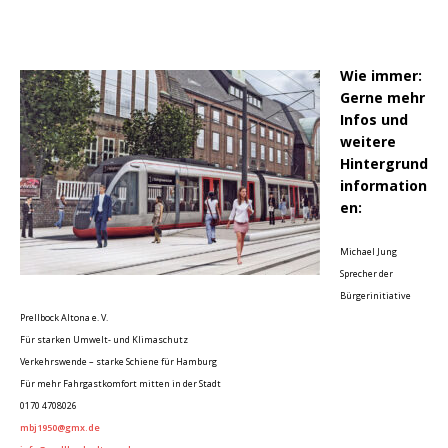
Wie immer:
Gerne mehr
Infos und
weitere
Hintergrund
information
en:
Michael Jung
Sprecher der
Bürgerinitiative
Prellbock Altona e. V.
Für starken Umwelt- und Klimaschutz
Verkehrswende – starke Schiene für Hamburg
Für mehr Fahrgastkomfort mitten in der Stadt
0170 4708026
mbj1950@gmx.de