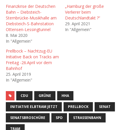
Finanzkrise der Deutschen
„Hamburg der große
Bahn – Diebsteich-
Verlierer beim
Sternbrücke-Musikhalle am
Deutschlandtakt ?“
Diebsteich-S-Bahnstation
29. April 2021
Ottensen-Lessingtunnel
In "Allgemein"
8. Mai 2020
In "Allgemein"
Prellbock – Nachtzug-EU
Initiative Back on Tracks am
Freitag -26.April vor dem
Bahnhof
25. April 2019
In "Allgemein"
CDU
GRÜNE
HHA
INITIATIVE ELBTRAM JETZT
PRELLBOCK
SENAT
SENATSBROSCHÜRE
SPD
STRASSENBAHN
TRAM