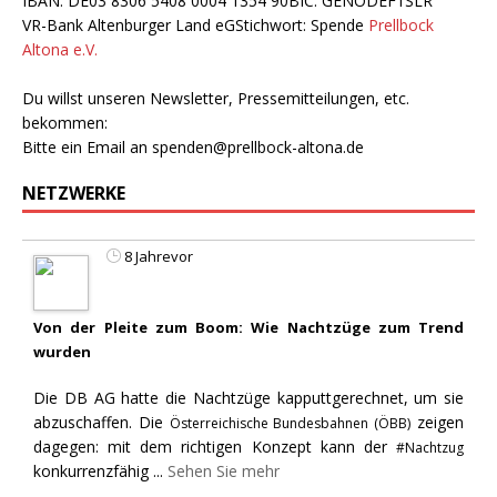
IBAN: DE03 8306 5408 0004 1354 90BIC: GENODEF1SLR
VR-Bank Altenburger Land eGStichwort: Spende
Prellbock
Altona e.V.
Du willst unseren Newsletter, Pressemitteilungen, etc.
bekommen:
Bitte ein Email an
spenden@prellbock-altona.de
NETZWERKE
8 Jahrevor
Von der Pleite zum Boom: Wie Nachtzüge zum Trend
wurden
Die DB AG hatte die Nachtzüge kapputtgerechnet, um sie
abzuschaffen. Die
zeigen
Österreichische Bundesbahnen (ÖBB)
dagegen: mit dem richtigen Konzept kann der
#Nachtzug
konkurrenzfähig
...
Sehen Sie mehr