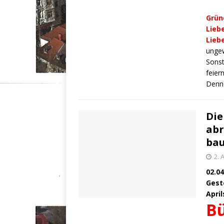
Grün
Lieb
Liebe
ungew
Sonst
feier
Denn
Die
abr
bau
2. 
02.04
Gest
Apri
Bü