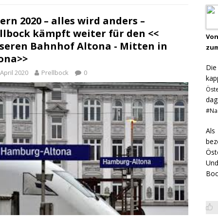
ern 2020 – alles wird anders –
llbock kämpft weiter für den <<
Von
seren Bahnhof Altona - Mitten in
zum
ona>>
Di
 April 2020
Prellbock
0
kap
Öst
dag
#Na
Als
bez
Öst
Und
Boo