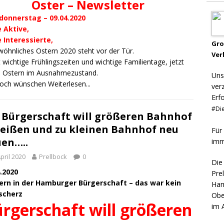
Oster – Newsletter
donnerstag – 09.04.2020
e Aktive,
 Interessierte,
Gr
öhnliches Ostern 2020 steht vor der Tür.
Ver
 wichtige Frühlingszeiten und wichtige Familientage, jetzt
n Ostern im Ausnahmezustand.
Uns
och wünschen
Weiterlesen...
ver
Erf
#Die
 Bürgerschaft will größeren Bahnhof
eißen und zu kleinen Bahnhof neu
Für
en…..
imm
April 2020
Prellbock
0
Die
.2020
Pre
ern in der Hamburger Bürgerschaft – das war kein
Ham
lscherz
Obe
rgerschaft will größeren
im 