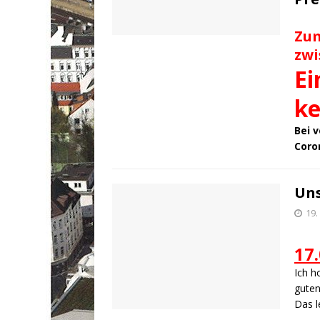
Zum
zwi
Ei
ke
Bei 
Coro
Un
19.
17
Ich h
guten
Das l