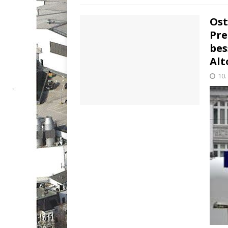
Ost
Pre
bes
Alt
10.