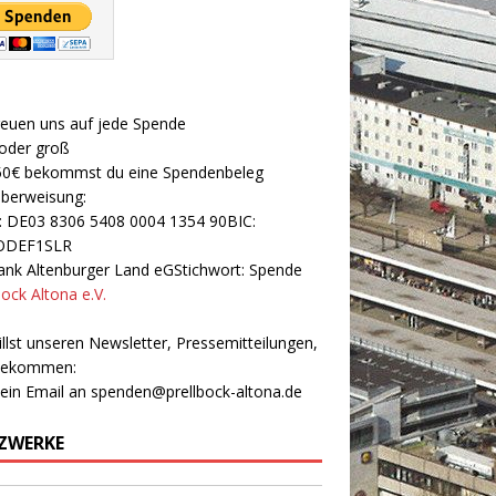
reuen uns auf jede Spende
 oder groß
50€ bekommst du eine Spendenbeleg
Überweisung:
: DE03 8306 5408 0004 1354 90BIC:
ODEF1SLR
nk Altenburger Land eGStichwort: Spende
bock Altona e.V.
llst unseren Newsletter, Pressemitteilungen,
 bekommen:
 ein Email an
spenden@prellbock-altona.de
ZWERKE