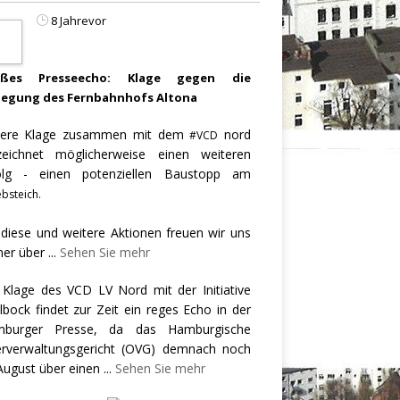
8 Jahrevor
oßes Presseecho: Klage gegen die
legung des Fernbahnhofs Altona
ere Klage zusammen mit dem
nord
#VCD
zeichnet möglicherweise einen weiteren
olg - einen potenziellen Baustopp am
bsteich.
 diese und weitere Aktionen freuen wir uns
er über
...
Sehen Sie mehr
 Klage des VCD LV Nord mit der Initiative
llbock findet zur Zeit ein reges Echo in der
burger Presse, da das Hamburgische
rverwaltungsgericht (OVG) demnach noch
August über einen
...
Sehen Sie mehr