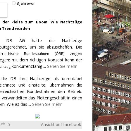
8 Jahrevor
 der Pleite zum Boom: Wie Nachtzüge
 Trend wurden
e DB AG hatte die Nachtzüge
puttgerechnet, um sie abzuschaffen. Die
zeigen
erreichische Bundesbahnen (ÖBB)
egen: mit dem richtigen Konzept kann der
konkurrenzfähig
...
Sehen Sie mehr
chtzug
 die DB ihre Nachtzüge als unrentabel
eichnete und einstellte, übernahmen die
erreichischen Bundesbahnen den Betrieb.
 verwandelten das Pleitengeschäft in einen
m. Wie ist das
...
Sehen Sie mehr
5
Ansicht auf facebook