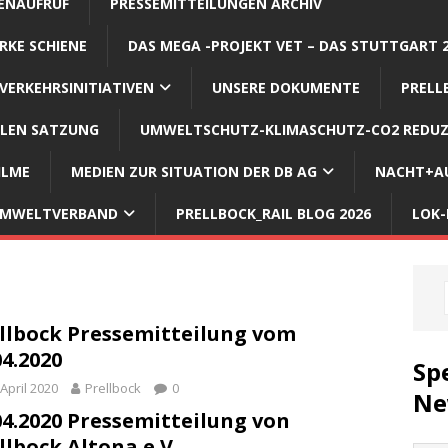
ENAUFRUF
PRESSEMITTEILUNGEN ARCHIV
RKE SCHIENE
DAS MEGA -PROJEKT VET – DAS STUTTGART 
VERKEHRSINITIATIVEN
UNSERE DOKUMENTE
PRELL
LLEN SATZUNG
UMWELTSCHUTZ-KLIMASCHUTZ-CO2 REDUZ
ILME
MEDIEN ZUR SITUATION DER DB AG
NACHT+AU
 UMWELTVERBAND
PRELLBOCK_RAIL BLOG 2026
LOK-
llbock Pressemitteilung vom
04.2020
Sp
 April 2020
Prellbock
0
Ne
04.2020 Pressemitteilung von
llbock Altona e.V.