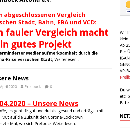
 abgeschlossenen Vergleich
schen Stadt, Bahn, EBA und VCD:
n fauler Vergleich macht
Wir f
klein
in gutes Projekt
Ab 2
Per 
verminderter Medienaufmerksamkeit durch die
IBAN
na-Krise versuchen Stadt,
Weiterlesen...
GEN
VR-Ba
sere News
Prell
 April 2020
Prellbock
0
Du wi
etc.
.04.2020 – Unsere News
Bitte
offe, es geht dir gut und du bist gesund und erträgst mit
NET
 Mut auf die Zukunft den Corona-Lockdown.
etzte Mal, wo sich Prellbock
Weiterlesen...