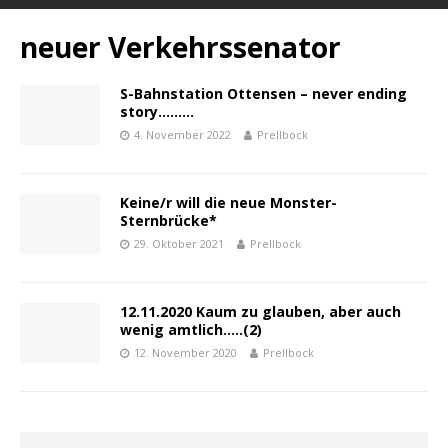
neuer Verkehrssenator
S-Bahnstation Ottensen – never ending
story………
4. November 2022
Prellbock
Keine/r will die neue Monster-
Sternbrücke*
29. Oktober 2021
Prellbock
12.11.2020 Kaum zu glauben, aber auch
wenig amtlich…..(2)
12. November 2020
Prellbock