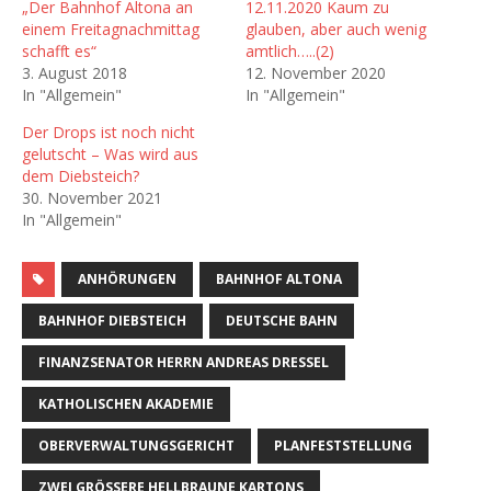
„Der Bahnhof Altona an
12.11.2020 Kaum zu
einem Freitagnachmittag
glauben, aber auch wenig
schafft es“
amtlich…..(2)
3. August 2018
12. November 2020
In "Allgemein"
In "Allgemein"
Der Drops ist noch nicht
gelutscht – Was wird aus
dem Diebsteich?
30. November 2021
In "Allgemein"
ANHÖRUNGEN
BAHNHOF ALTONA
BAHNHOF DIEBSTEICH
DEUTSCHE BAHN
FINANZSENATOR HERRN ANDREAS DRESSEL
KATHOLISCHEN AKADEMIE
OBERVERWALTUNGSGERICHT
PLANFESTSTELLUNG
ZWEI GRÖSSERE HELLBRAUNE KARTONS