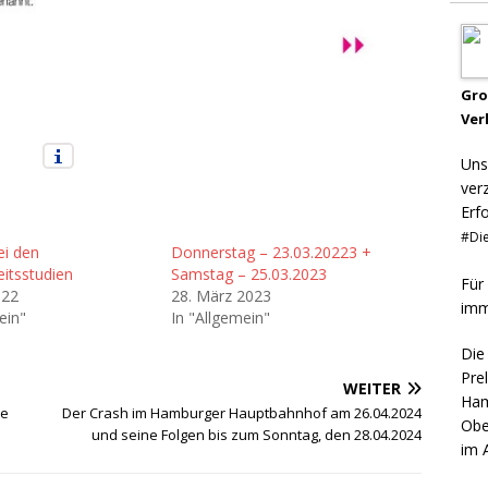
Gr
Ver
Uns
ver
Erf
#Die
ei den
Donnerstag – 23.03.20223 +
itsstudien
Samstag – 25.03.2023
Für
022
28. März 2023
imm
ein"
In "Allgemein"
Die
Pre
WEITER
Ham
ne
Der Crash im Hamburger Hauptbahnhof am 26.04.2024
Obe
und seine Folgen bis zum Sonntag, den 28.04.2024
im 