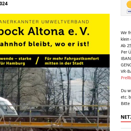
024
Wir f
klein
Ab 2
Per 
IBAN
GEN
VR-Ba
Prell
Du wi
etc.
Bitte
NET