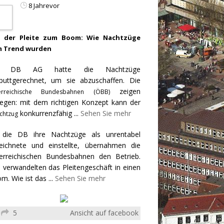
8 Jahrevor
 der Pleite zum Boom: Wie Nachtzüge
 Trend wurden
e DB AG hatte die Nachtzüge
puttgerechnet, um sie abzuschaffen. Die
zeigen
erreichische Bundesbahnen (ÖBB)
egen: mit dem richtigen Konzept kann der
konkurrenzfähig
...
Sehen Sie mehr
chtzug
 die DB ihre Nachtzüge als unrentabel
eichnete und einstellte, übernahmen die
erreichischen Bundesbahnen den Betrieb.
 verwandelten das Pleitengeschäft in einen
m. Wie ist das
...
Sehen Sie mehr
5
Ansicht auf facebook