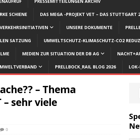
ENAUFRUF
PRESSEMITTEILUNGEN ARCHIV
RKE SCHIENE
DAS MEGA -PROJEKT VET – DAS STUTTGART 
VERKEHRSINITIATIVEN
UNSERE DOKUMENTE
PRELL
LLEN SATZUNG
UMWELTSCHUTZ-KLIMASCHUTZ-CO2 REDUZ
ILME
MEDIEN ZUR SITUATION DER DB AG
NACHT+AU
 UMWELTVERBAND
PRELLBOCK_RAIL BLOG 2026
LOK-
Sache?? – Thema
– sehr viele
Sp
Ne
0