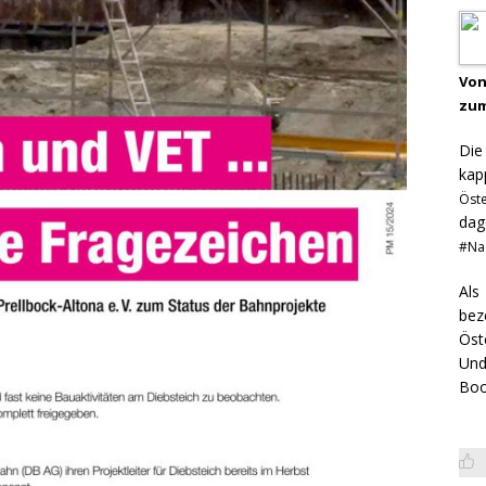
Von
zum
Di
kap
Öst
dag
#Na
Als
bez
Öst
Und
Boo