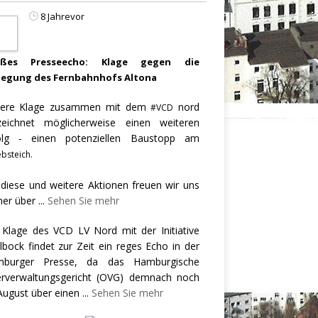
8 Jahrevor
oßes Presseecho: Klage gegen die
legung des Fernbahnhofs Altona
ere Klage zusammen mit dem
nord
#VCD
zeichnet möglicherweise einen weiteren
olg - einen potenziellen Baustopp am
bsteich.
 diese und weitere Aktionen freuen wir uns
er über
...
Sehen Sie mehr
 Klage des VCD LV Nord mit der Initiative
llbock findet zur Zeit ein reges Echo in der
burger Presse, da das Hamburgische
rverwaltungsgericht (OVG) demnach noch
August über einen
...
Sehen Sie mehr