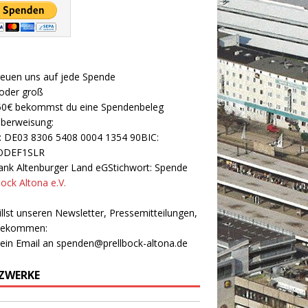
reuen uns auf jede Spende
 oder groß
50€ bekommst du eine Spendenbeleg
Überweisung:
: DE03 8306 5408 0004 1354 90BIC:
ODEF1SLR
nk Altenburger Land eGStichwort: Spende
bock Altona e.V.
llst unseren Newsletter, Pressemitteilungen,
 bekommen:
 ein Email an
spenden@prellbock-altona.de
ZWERKE