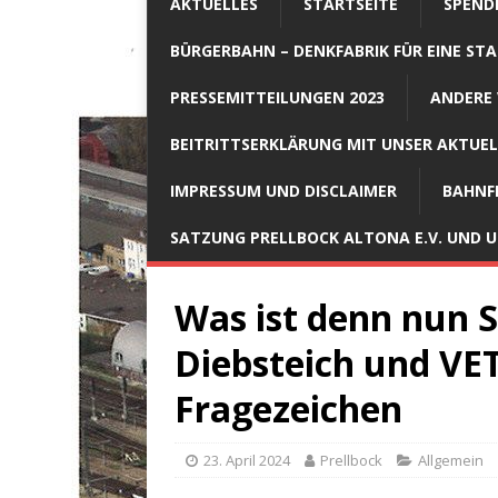
AKTUELLES
STARTSEITE
SPEND
BÜRGERBAHN – DENKFABRIK FÜR EINE STA
PRESSEMITTEILUNGEN 2023
ANDERE 
BEITRITTSERKLÄRUNG MIT UNSER AKTUE
IMPRESSUM UND DISCLAIMER
BAHNF
SATZUNG PRELLBOCK ALTONA E.V. UND
Was ist denn nun 
Diebsteich und VET 
Fragezeichen
23. April 2024
Prellbock
Allgemein