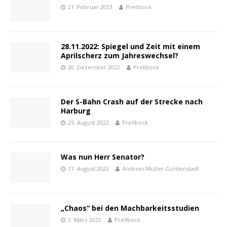
21. Februar 2023
Prellbock
28.11.2022: Spiegel und Zeit mit einem
Aprilscherz zum Jahreswechsel?
30. Dezember 2022
Prellbock
Der S-Bahn Crash auf der Strecke nach
Harburg
25. August 2022
Prellbock
Was nun Herr Senator?
17. August 2022
Andreas Müller-Goldenstadt
„Chaos“ bei den Machbarkeitsstudien
3. März 2022
Prellbock