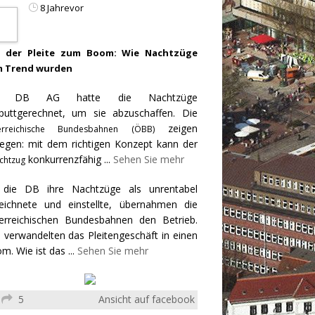
8 Jahrevor
 der Pleite zum Boom: Wie Nachtzüge
 Trend wurden
e DB AG hatte die Nachtzüge
puttgerechnet, um sie abzuschaffen. Die
zeigen
erreichische Bundesbahnen (ÖBB)
egen: mit dem richtigen Konzept kann der
konkurrenzfähig
...
Sehen Sie mehr
chtzug
 die DB ihre Nachtzüge als unrentabel
eichnete und einstellte, übernahmen die
erreichischen Bundesbahnen den Betrieb.
 verwandelten das Pleitengeschäft in einen
m. Wie ist das
...
Sehen Sie mehr
5
Ansicht auf facebook