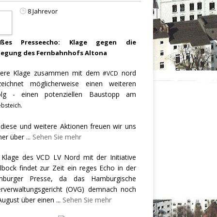
8 Jahrevor
oßes Presseecho: Klage gegen die
legung des Fernbahnhofs Altona
ere Klage zusammen mit dem
nord
#VCD
zeichnet möglicherweise einen weiteren
olg - einen potenziellen Baustopp am
bsteich.
 diese und weitere Aktionen freuen wir uns
er über
...
Sehen Sie mehr
 Klage des VCD LV Nord mit der Initiative
llbock findet zur Zeit ein reges Echo in der
burger Presse, da das Hamburgische
rverwaltungsgericht (OVG) demnach noch
August über einen
...
Sehen Sie mehr