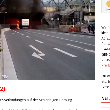
Wir f
klein
Ab 2
Per 
IBAN
GEN
VR-Ba
Prell
Du wi
etc.
2)
Bitte
NET
atz-Verbindungen auf der Schiene gen Harburg