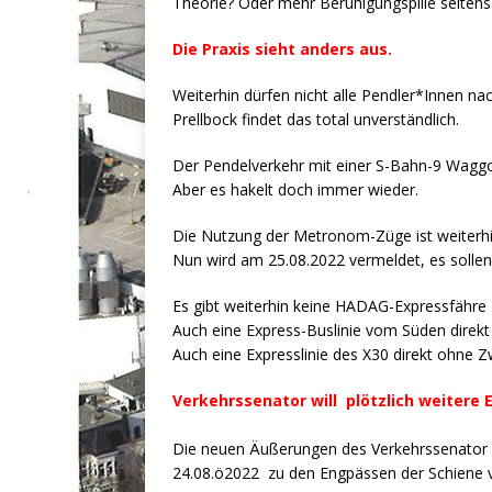
Theorie? Oder mehr Beruhigungspille seiten
Die Praxis sieht anders aus.
Weiterhin dürfen nicht alle Pendler*Innen na
Prellbock findet das total unverständlich.
Der Pendelverkehr mit einer S-Bahn-9 Waggonz
Aber es hakelt doch immer wieder.
Die Nutzung der Metronom-Züge ist weiterhin
Nun wird am 25.08.2022 vermeldet, es soll
Es gibt weiterhin keine HADAG-Expressfähre
Auch eine Express-Buslinie vom Süden direk
Auch eine Expresslinie des X30 direkt ohne 
Verkehrssenator will plötzlich weitere 
Die neuen Äußerungen des Verkehrssenator 
24.08.ö2022 zu den Engpässen der Schien