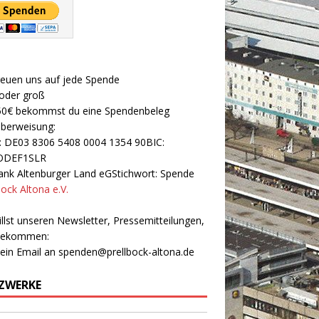
reuen uns auf jede Spende
 oder groß
50€ bekommst du eine Spendenbeleg
Überweisung:
: DE03 8306 5408 0004 1354 90BIC:
ODEF1SLR
nk Altenburger Land eGStichwort: Spende
bock Altona e.V.
llst unseren Newsletter, Pressemitteilungen,
 bekommen:
 ein Email an
spenden@prellbock-altona.de
ZWERKE