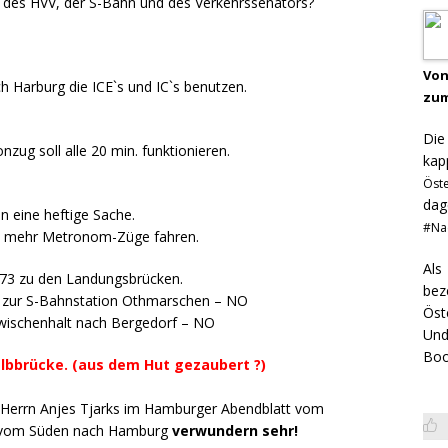
s des HVV, der S-Bahn und des Verkehrssenators?
Von
ch Harburg die ICE`s und IC`s benutzen.
zum
Di
ug soll alle 20 min. funktionieren.
kap
Öst
dag
 eine heftige Sache.
#Na
en mehr Metronom-Züge fahren.
Als
 73 zu den Landungsbrücken.
bez
t zur S-Bahnstation Othmarschen – NO
Öst
Zwischenhalt nach Bergedorf – NO
Und
Boo
Elbbrücke. (aus dem Hut gezaubert ?)
Herrn Anjes Tjarks im Hamburger Abendblatt vom
e vom Süden nach Hamburg
verwundern sehr!