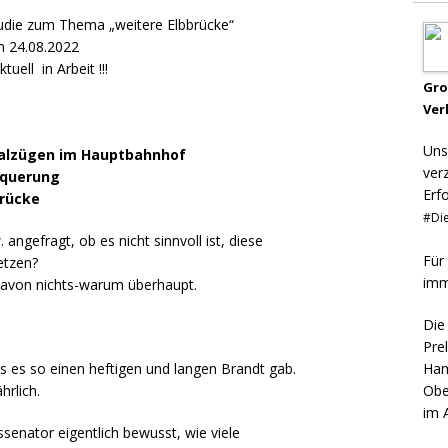
studie zum Thema „weitere Elbbrücke“
m 24.08.2022
uell in Arbeit !!!
Gr
Ver
Uns
alzügen im Hauptbahnhof
ver
nquerung
Erf
brücke
#Die
ngefragt, ob es nicht sinnvoll ist, diese
Für
etzen?
imm
davon nichts-warum überhaupt.
Die
Pre
s es so einen heftigen und langen Brandt gab.
Ham
hrlich.
Obe
im 
senator eigentlich bewusst, wie viele