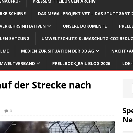
ENAUFRUF
PRESSEMITTEILUNGEN ARCHIV
RKE SCHIENE
DAS MEGA -PROJEKT VET – DAS STUTTGART 
VERKEHRSINITIATIVEN
UNSERE DOKUMENTE
PRELL
LLEN SATZUNG
UMWELTSCHUTZ-KLIMASCHUTZ-CO2 REDUZ
ILME
MEDIEN ZUR SITUATION DER DB AG
NACHT+AU
 UMWELTVERBAND
PRELLBOCK_RAIL BLOG 2026
LOK-
uf der Strecke nach
Sp
n
0
Ne