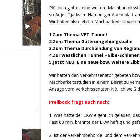
Plötzlich gibt es eine weitere Machbarkeits
so Anjes Tjarks im Hamburger Abendblatt a
Wir haben also jetzt 5 Machbarkeitsstudien akt
1
.
Zum Thema VET-Tunnel
2.Zum Thema Güterumgehungsbahn
3.Zum Thema Durchbindung von Region
4.Zur westlichen Tunnel – Elbe-Schiene
5.Jetzt NEU: Eine neue bzw. weitere Elb
Wir hatten den Verkehrssenator gebeten bzw. a
Machbarkeitsstudien in einem Beirat zu vern
Ansage vom Verkehrssenator: Nö, ich weiß 
Prellbock fragt auch nach:
1. Was hatte der LKW eigentlich geladen, das
Fast 60 min. brannte der LKW heftig und gefä
2. Ist der Verkehrsbehörde und dem Verkehrs