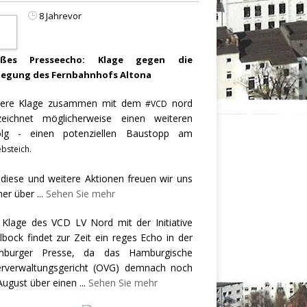
8 Jahrevor
oßes Presseecho: Klage gegen die
legung des Fernbahnhofs Altona
ere Klage zusammen mit dem
nord
#VCD
zeichnet möglicherweise einen weiteren
olg - einen potenziellen Baustopp am
bsteich.
 diese und weitere Aktionen freuen wir uns
er über
...
Sehen Sie mehr
 Klage des VCD LV Nord mit der Initiative
llbock findet zur Zeit ein reges Echo in der
burger Presse, da das Hamburgische
rverwaltungsgericht (OVG) demnach noch
August über einen
...
Sehen Sie mehr