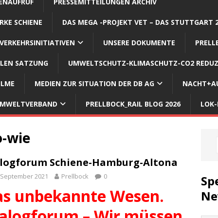
ENAUFRUF
PRESSEMITTEILUNGEN ARCHIV
RKE SCHIENE
DAS MEGA -PROJEKT VET – DAS STUTTGART 
VERKEHRSINITIATIVEN
UNSERE DOKUMENTE
PRELL
LLEN SATZUNG
UMWELTSCHUTZ-KLIMASCHUTZ-CO2 REDUZ
ILME
MEDIEN ZUR SITUATION DER DB AG
NACHT+AU
 UMWELTVERBAND
PRELLBOCK_RAIL BLOG 2026
LOK-
o-wie
logforum Schiene-Hamburg-Altona
 September 2021
Prellbock
0
Sp
s unbekannte Wesen.
Ne
alogforum – Wir müssen