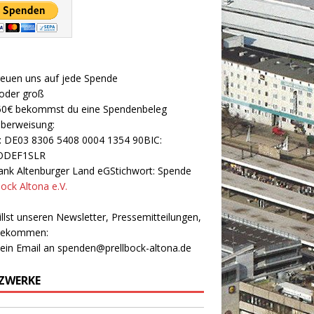
reuen uns auf jede Spende
 oder groß
50€ bekommst du eine Spendenbeleg
Überweisung:
: DE03 8306 5408 0004 1354 90BIC:
ODEF1SLR
nk Altenburger Land eGStichwort: Spende
bock Altona e.V.
llst unseren Newsletter, Pressemitteilungen,
 bekommen:
 ein Email an
spenden@prellbock-altona.de
ZWERKE