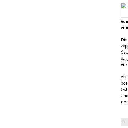
Von
zum
Di
kap
Öst
dag
#Na
Als
bez
Öst
Und
Boo