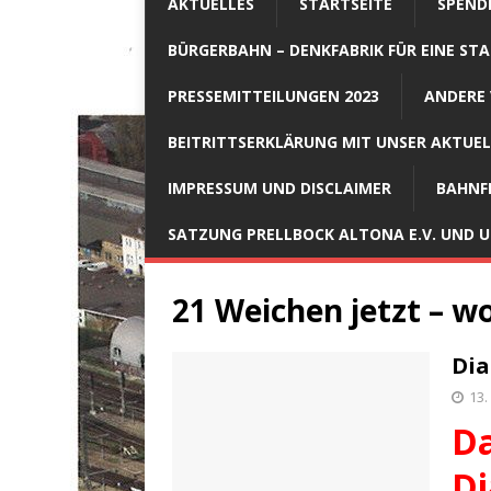
AKTUELLES
STARTSEITE
SPEND
BÜRGERBAHN – DENKFABRIK FÜR EINE STA
PRESSEMITTEILUNGEN 2023
ANDERE 
BEITRITTSERKLÄRUNG MIT UNSER AKTUE
IMPRESSUM UND DISCLAIMER
BAHNF
SATZUNG PRELLBOCK ALTONA E.V. UND
21 Weichen jetzt – w
Dia
13.
Da
Di