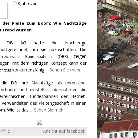
8 Jahrevor
 der Pleite zum Boom: Wie Nachtzüge
 Trend wurden
e DB AG hatte die Nachtzüge
puttgerechnet, um sie abzuschaffen. Die
zeigen
erreichische Bundesbahnen (ÖBB)
egen: mit dem richtigen Konzept kann der
konkurrenzfähig
...
Sehen Sie mehr
chtzug
 die DB ihre Nachtzüge als unrentabel
eichnete und einstellte, übernahmen die
erreichischen Bundesbahnen den Betrieb.
 verwandelten das Pleitengeschäft in einen
m. Wie ist das
...
Sehen Sie mehr
5
Ansicht auf facebook