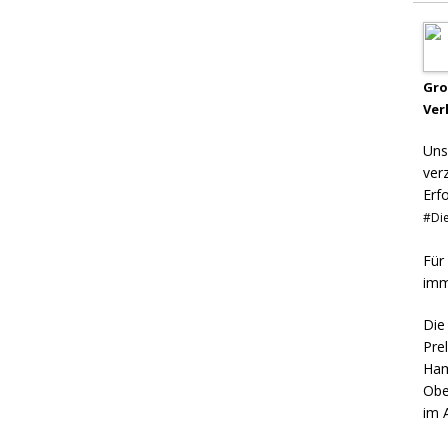
Gr
Ver
Uns
ver
Erf
#Die
Für
imm
Die
Pre
Ham
Obe
im 