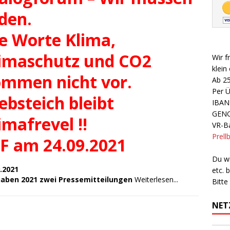
den.
e Worte Klima,
imaschutz und CO2
Wir f
klein
mmen nicht vor.
Ab 2
Per 
ebsteich bleibt
IBAN
GEN
imafrevel !!
VR-Ba
Prell
F am 24.09.2021
Du wi
.2021
etc.
haben 2021 zwei Pressemitteilungen
Weiterlesen...
Bitte
NET