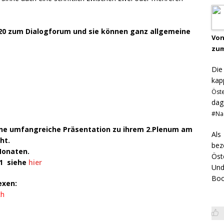
020 zum Dialogforum und sie können ganz allgemeine
Von
zum
Di
kap
Öst
dag
#Na
ine umfangreiche Präsentation zu ihrem 2.Plenum am
Als
ht.
bez
Monaten.
Öst
21
siehe
hier
Und
Boo
exen:
ch