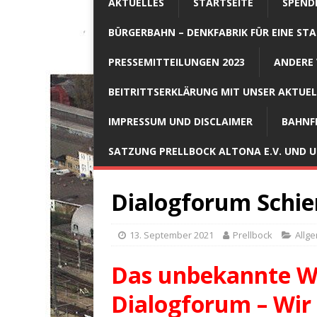
AKTUELLES
STARTSEITE
SPEND
BÜRGERBAHN – DENKFABRIK FÜR EINE STA
PRESSEMITTEILUNGEN 2023
ANDERE 
BEITRITTSERKLÄRUNG MIT UNSER AKTUE
IMPRESSUM UND DISCLAIMER
BAHNF
SATZUNG PRELLBOCK ALTONA E.V. UND
Dialogforum Schi
13. September 2021
Prellbock
Allg
Das unbekannte W
Dialogforum – Wir