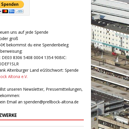
reuen uns auf jede Spende
 oder groß
50€ bekommst du eine Spendenbeleg
Überweisung:
: DE03 8306 5408 0004 1354 90BIC:
ODEF1SLR
nk Altenburger Land eGStichwort: Spende
bock Altona e.V.
llst unseren Newsletter, Pressemitteilungen,
 bekommen:
 ein Email an
spenden@prellbock-altona.de
ZWERKE