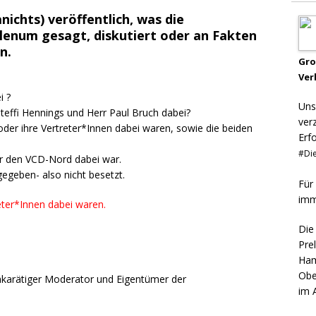
ichts) veröffentlich, was die
lenum gesagt, diskutiert oder an Fakten
n.
Gr
Ver
i ?
Uns
teffi Hennings und Herr Paul Bruch dabei?
ver
der ihre Vertreter*Innen dabei waren, sowie die beiden
Erf
#Die
r den VCD-Nord dabei war.
gegeben- also nicht besetzt.
Für
imm
eter*Innen dabei waren.
Die
Pre
Ham
Obe
chkarätiger Moderator und Eigentümer der
im 