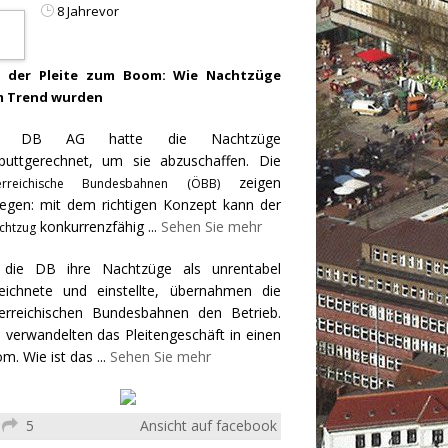
8 Jahrevor
 der Pleite zum Boom: Wie Nachtzüge
 Trend wurden
e DB AG hatte die Nachtzüge
puttgerechnet, um sie abzuschaffen. Die
zeigen
erreichische Bundesbahnen (ÖBB)
egen: mit dem richtigen Konzept kann der
konkurrenzfähig
...
Sehen Sie mehr
chtzug
 die DB ihre Nachtzüge als unrentabel
eichnete und einstellte, übernahmen die
erreichischen Bundesbahnen den Betrieb.
 verwandelten das Pleitengeschäft in einen
m. Wie ist das
...
Sehen Sie mehr
5
Ansicht auf facebook