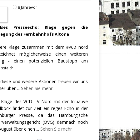
8 Jahrevor
oßes Presseecho: Klage gegen die
legung des Fernbahnhofs Altona
ere Klage zusammen mit dem
nord
#VCD
zeichnet möglicherweise einen weiteren
olg - einen potenziellen Baustopp am
bsteich.
 diese und weitere Aktionen freuen wir uns
er über
...
Sehen Sie mehr
 Klage des VCD LV Nord mit der Initiative
llbock findet zur Zeit ein reges Echo in der
burger Presse, da das Hamburgische
rverwaltungsgericht (OVG) demnach noch
August über einen
...
Sehen Sie mehr