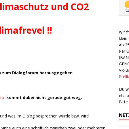
Klimaschutz und CO2
.
limafrevel !!
Wir f
klein
Ab 2
Per 
IBAN
GEN
VR-Ba
en zum Dialogforum herausgegeben.
Prell
Du wi
etc.
na
kommt dabei nicht gerade gut weg.
Bitte
NET
nd was im Dialog besprochen wurde bzw. wird.
 Sinne auch eine schriftlich zwischen zwei oder mehreren