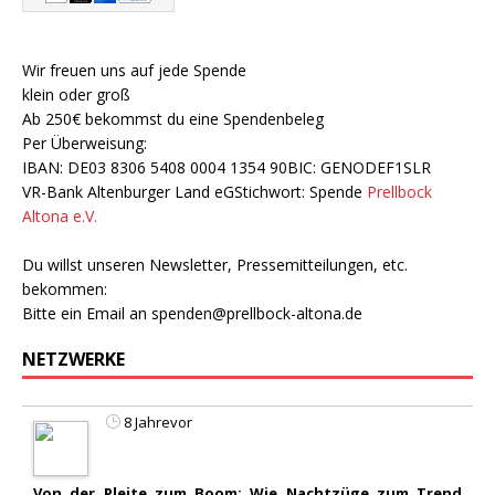
Wir freuen uns auf jede Spende
klein oder groß
Ab 250€ bekommst du eine Spendenbeleg
Per Überweisung:
IBAN: DE03 8306 5408 0004 1354 90BIC: GENODEF1SLR
VR-Bank Altenburger Land eGStichwort: Spende
Prellbock
Altona e.V.
Du willst unseren Newsletter, Pressemitteilungen, etc.
bekommen:
Bitte ein Email an
spenden@prellbock-altona.de
NETZWERKE
8 Jahrevor
Von der Pleite zum Boom: Wie Nachtzüge zum Trend