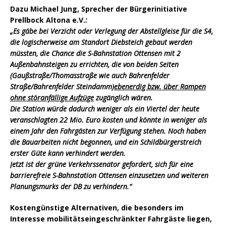
Dazu Michael Jung, Sprecher der Bürgerinitiative
Prellbock Altona e.V.
:
„Es gäbe bei Verzicht oder Verlegung der Abstellgleise für die S4,
die logischerweise am Standort Diebsteich gebaut werden
müssten, die Chance die S-Bahnstation Ottensen mit 2
Außenbahnsteigen zu errichten, die von beiden Seiten
(Gaußstraße/Thomasstraße wie auch Bahrenfelder
Straße/Bahrenfelder Steindamm)
ebenerdig bzw. über Rampen
ohne störanfällige Aufzüge
zugänglich wären.
Die Station würde dadurch weniger als ein Viertel der heute
veranschlagten 22 Mio. Euro kosten und könnte in weniger als
einem Jahr den Fahrgästen zur Verfügung stehen. Noch haben
die Bauarbeiten nicht begonnen, und ein Schildbürgerstreich
erster Güte kann verhindert werden.
Jetzt ist der grüne Verkehrssenator gefordert, sich für eine
barrierefreie S-Bahnstation Ottensen einzusetzen und weiteren
Planungsmurks der DB zu verhindern.“
Kostengünstige Alternativen, die besonders im
Interesse mobilitätseingeschränkter Fahrgäste liegen,