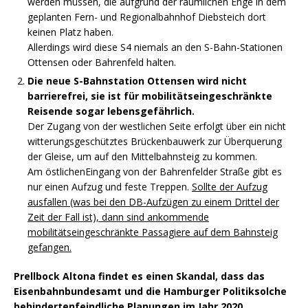
werden müssen, die aufgrund der räumlichen Enge in dem
geplanten Fern- und Regionalbahnhof Diebsteich dort
keinen Platz haben.
Allerdings wird diese S4 niemals an den S-Bahn-Stationen
Ottensen oder Bahrenfeld halten.
Die neue S-Bahnstation Ottensen wird nicht
barrierefrei, sie ist für mobilitätseingeschränkte
Reisende sogar lebensgefährlich.
Der Zugang von der westlichen Seite erfolgt über ein nicht
witterungsgeschütztes Brückenbauwerk zur Überquerung
der Gleise, um auf den Mittelbahnsteig zu kommen.
Am östlichenEingang von der Bahrenfelder Straße gibt es
nur einen Aufzug und feste Treppen.
Sollte der Aufzug
ausfallen (was bei den DB-Aufzügen zu einem Drittel der
Zeit der Fall ist), dann sind ankommende
mobilitätseingeschränkte Passagiere auf dem Bahnsteig
gefangen.
Prellbock Altona findet es einen Skandal, dass das
Eisenbahnbundesamt und die Hamburger Politiksolche
behindertenfeindliche Planungen im Jahr 2020