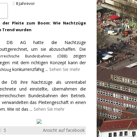
8 Jahrevor
 der Pleite zum Boom: Wie Nachtzüge
 Trend wurden
e DB AG hatte die Nachtzüge
puttgerechnet, um sie abzuschaffen. Die
zeigen
erreichische Bundesbahnen (ÖBB)
egen: mit dem richtigen Konzept kann der
konkurrenzfähig
...
Sehen Sie mehr
chtzug
 die DB ihre Nachtzüge als unrentabel
eichnete und einstellte, übernahmen die
erreichischen Bundesbahnen den Betrieb.
 verwandelten das Pleitengeschäft in einen
m. Wie ist das
...
Sehen Sie mehr
5
Ansicht auf facebook