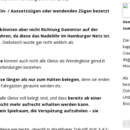
 Ein- / Aussetzzügen oder wendenden Zügen besetzt
Von
zum
könnten aber nicht Richtung Dammtor auf der
hren, da diese das Nadelöhr im Hamburger Netz ist.
Di
 Diebsteich würde gar nicht wirklich als
kap
Öst
dag
ge
können auch nicht alle Gleise als Wendegleise genutzt
#Na
verbindungen bestehen.
Als
se länger als nur zum Halten belegen
, denn sie enden
bez
n Fahrgästen geräumt werden etc.
Öst
Und
le Gleise voll belegt sind, und dass
bereits ab einer
Boo
nicht mehr aufrecht erhalten werden kann.
ein Spielraum, die Verspätung aufzuholen – sie
gleise wie heute, obwohl in absehbarer Zukunft dort 3-4 S-