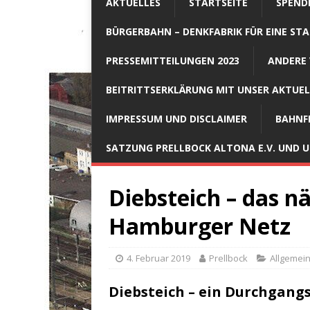
AKTUELLES
STARTSEITE
SPEND
BÜRGERBAHN – DENKFABRIK FÜR EINE STA
PRESSEMITTEILUNGEN 2023
ANDERE 
BEITRITTSERKLÄRUNG MIT UNSER AKTUE
IMPRESSUM UND DISCLAIMER
BAHNF
SATZUNG PRELLBOCK ALTONA E.V. UND
Diebsteich – das n
Hamburger Netz
4. Februar 2019
Prellbock
Allgemei
Diebsteich – ein Durchgan