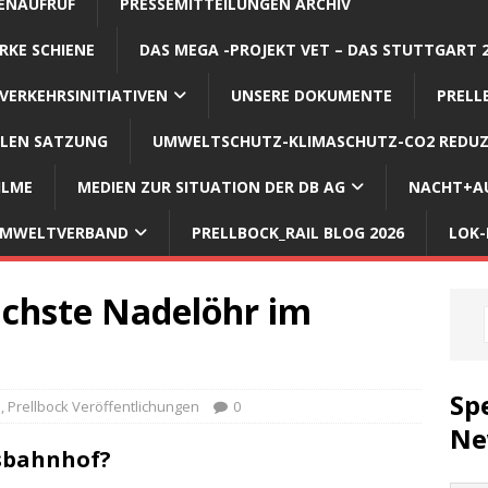
ENAUFRUF
PRESSEMITTEILUNGEN ARCHIV
RKE SCHIENE
DAS MEGA -PROJEKT VET – DAS STUTTGART 
VERKEHRSINITIATIVEN
UNSERE DOKUMENTE
PRELL
LLEN SATZUNG
UMWELTSCHUTZ-KLIMASCHUTZ-CO2 REDUZ
ILME
MEDIEN ZUR SITUATION DER DB AG
NACHT+AU
 UMWELTVERBAND
PRELLBOCK_RAIL BLOG 2026
LOK-
ächste Nadelöhr im
Sp
n
,
Prellbock Veröffentlichungen
0
Ne
gsbahnhof?