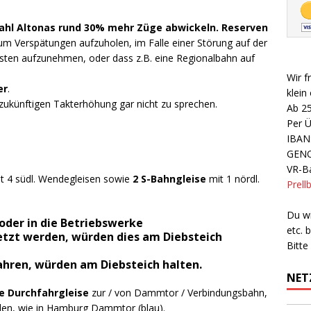
zahl Altonas rund 30% mehr Züge abwickeln.
Reserven
 um Verspätungen aufzuholen, im Falle einer Störung auf der
ten aufzunehmen, oder dass z.B. eine Regionalbahn auf
Wir f
er
.
klein
zukünftigen Takterhöhung gar nicht zu sprechen.
Ab 2
Per 
IBAN
GEN
VR-Ba
t 4 südl. Wendegleisen sowie
2 S-Bahngleise
mit 1 nördl.
Prell
Du wi
oder in die Betriebswerke
etc.
etzt werden, würden dies am Diebsteich
Bitte
ahren, würden am Diebsteich halten.
NET
e Durchfahrgleise
zur / von Dammtor / Verbindungsbahn,
den, wie in Hamburg Dammtor (blau).