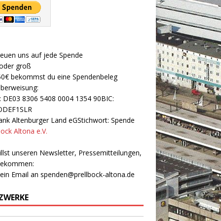
reuen uns auf jede Spende
 oder groß
50€ bekommst du eine Spendenbeleg
Überweisung:
: DE03 8306 5408 0004 1354 90BIC:
ODEF1SLR
nk Altenburger Land eGStichwort: Spende
bock Altona e.V.
llst unseren Newsletter, Pressemitteilungen,
 bekommen:
 ein Email an
spenden@prellbock-altona.de
ZWERKE