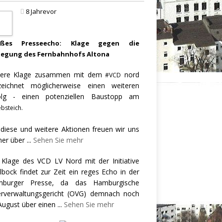
8 Jahrevor
oßes Presseecho: Klage gegen die
legung des Fernbahnhofs Altona
ere Klage zusammen mit dem
nord
#VCD
zeichnet möglicherweise einen weiteren
olg - einen potenziellen Baustopp am
bsteich.
 diese und weitere Aktionen freuen wir uns
er über
...
Sehen Sie mehr
 Klage des VCD LV Nord mit der Initiative
llbock findet zur Zeit ein reges Echo in der
burger Presse, da das Hamburgische
rverwaltungsgericht (OVG) demnach noch
August über einen
...
Sehen Sie mehr