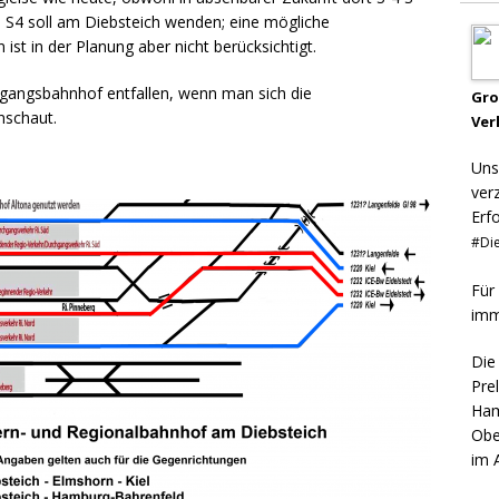
e S4 soll am Diebsteich wenden; eine mögliche
st in der Planung aber nicht berücksichtigt.
hgangsbahnhof entfallen, wenn man sich die
Gr
nschaut.
Ver
Uns
ver
Erf
#Die
Für
imm
Die
Pre
Ham
Obe
im 