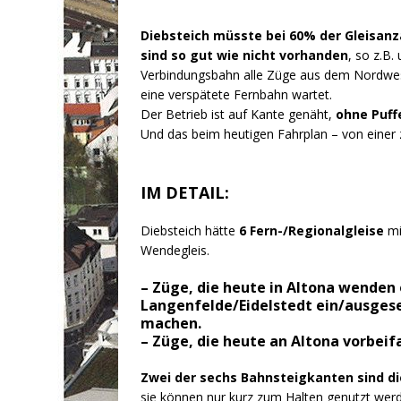
Diebsteich müsste bei 60% der Gleisan
sind so gut wie nicht vorhanden
, so z.B.
Verbindungsbahn alle Züge aus dem Nordwes
eine verspätete Fernbahn wartet.
Der Betrieb ist auf Kante genäht,
ohne Puff
Und das beim heutigen Fahrplan – von einer 
IM DETAIL:
Diebsteich hätte
6 Fern-/Regionalgleise
mi
Wendegleis.
– Züge, die heute in Altona wenden 
Langenfelde/Eidelstedt ein/ausges
machen.
– Züge, die heute an Altona vorbeif
Zwei der sechs Bahnsteigkanten sind di
sie können nur kurz zum Halten genutzt wer