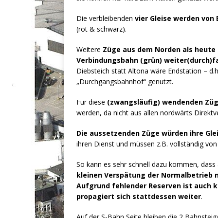
Die verbleibenden
vier Gleise werden von
(rot & schwarz).
Weitere
Züge aus dem Norden als heute 
Verbindungsbahn (grün) weiter(durch)fa
Diebsteich statt Altona wäre Endstation – d.h.
„Durchgangsbahnhof“ genutzt.
Für diese
(zwangsläufig) wendenden Zü
werden, da nicht aus allen nordwärts Direkt
Die aussetzenden Züge würden ihre Glei
ihren Dienst und müssen z.B. vollständig vo
So kann es sehr schnell dazu kommen, dass al
kleinen Verspätung der Normalbetrieb 
Aufgrund fehlender Reserven ist auch k
propagiert sich stattdessen weiter
.
Auf der S-Bahn Seite bleiben die 2 Bahnsteig