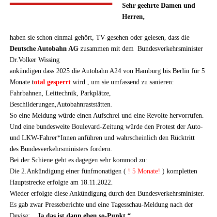
Sehr geehrte Damen und
Herren,
haben sie schon einmal gehört, TV-gesehen oder gelesen, dass die
Deutsche Autobahn AG
zusammen mit dem Bundesverkehrsminister
Dr.Volker Wissing
ankündigen dass 2025 die Autobahn A24 von Hamburg bis Berlin für 5
Monate t
otal gesperrt
wird , um sie umfassend zu sanieren:
Fahrbahnen, Leittechnik, Parkplätze,
Beschilderungen,Autobahnraststätten.
So eine Meldung würde einen Aufschrei und eine Revolte hervorrufen.
Und eine bundesweite Boulevard-Zeitung würde den Protest der Auto-
und LKW-Fahrer*Innen anführen und wahrscheinlich den Rücktritt
des Bundesverkehrsministers fordern.
Bei der Schiene geht es dagegen sehr kommod zu:
Die 2.Ankündigung einer fünfmonatigen (
! 5 Monate!
) kompletten
Hauptstrecke erfolgte am 18.11.2022.
Wieder erfolgte diese Ankündigung durch den Bundesverkehrsminister.
Es gab zwar Presseberichte und eine Tagesschau-Meldung nach der
Devise:
„Ja das ist dann eben so-Punkt.“