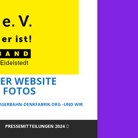
ER WEBSITE
E FOTOS
ERGERBAHN-DENKFABRIK.ORG -UND WIR
PRESSEMITTEILUNGEN 2024