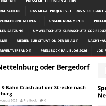
ENAUFRUF
PRESSEMITTEILUNGEN ARCHIV
RKE SCHIENE
DAS MEGA -PROJEKT VET – DAS STUTTGART 
VERKEHRSINITIATIVEN
UNSERE DOKUMENTE
PRELLB
LLEN SATZUNG
UMWELTSCHUTZ-KLIMASCHUTZ-CO2 REDUZ
ILME
MEDIEN ZUR SITUATION DER DB AG
NACHT+AU
 UMWELTVERBAND
PRELLBOCK_RAIL BLOG 2026
LOK-
 Nettelnburg oder Bergedorf
Sp
 S-Bahn Crash auf der Strecke nach
rburg
Ne
 August 2022
Prellbock
0