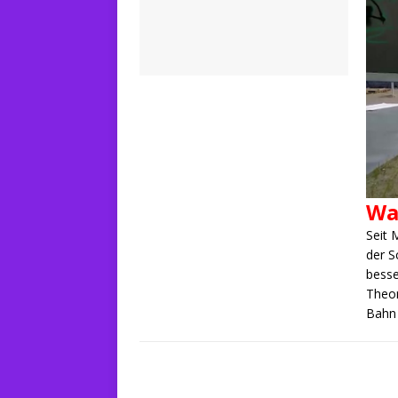
Wa
Seit 
der S
besse
Theor
Bah