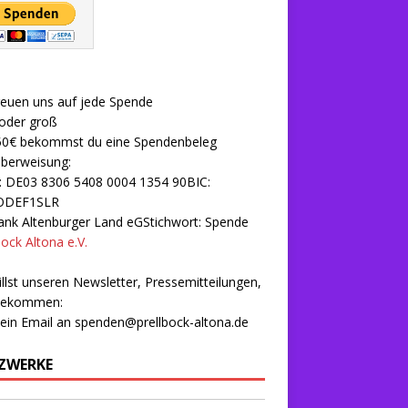
reuen uns auf jede Spende
 oder groß
50€ bekommst du eine Spendenbeleg
Überweisung:
: DE03 8306 5408 0004 1354 90BIC:
ODEF1SLR
nk Altenburger Land eGStichwort: Spende
bock Altona e.V.
llst unseren Newsletter, Pressemitteilungen,
 bekommen:
 ein Email an
spenden@prellbock-altona.de
ZWERKE