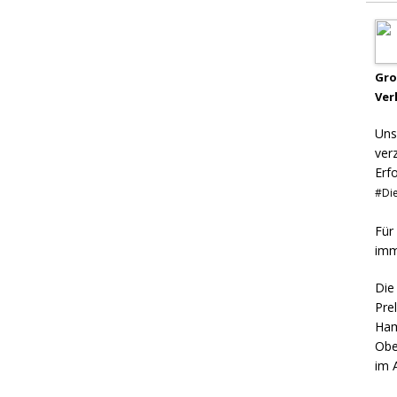
Gr
Ver
Uns
ver
Erf
#Die
Für
imm
Die
Pre
Ham
Obe
im 