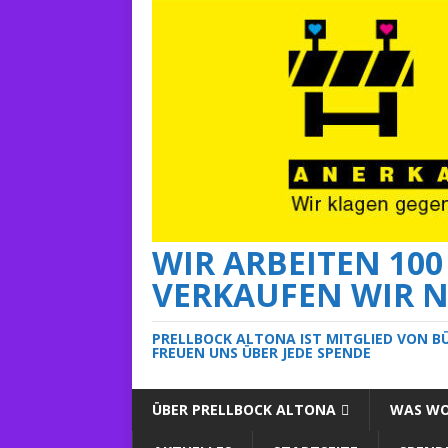
WIR ARBEITEN 10
VERKAUFEN WIR N
PRELLBOCK ALTONA IST MITGLIED VON B
FREUEN UNS ÜBER JEDE SPENDE
ÜBER PRELLBOCK ALTONA
WAS WO