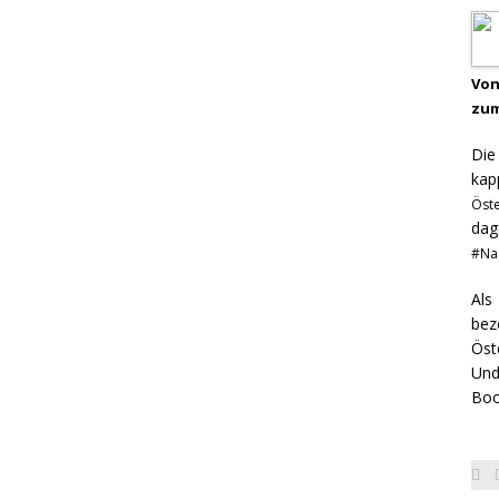
Von
zum
Di
kap
Öst
dag
#Na
Als
bez
Öst
Und
Boo