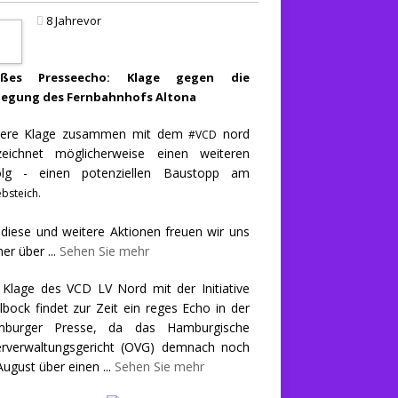
8 Jahrevor
oßes Presseecho: Klage gegen die
legung des Fernbahnhofs Altona
ere Klage zusammen mit dem
nord
#VCD
zeichnet möglicherweise einen weiteren
olg - einen potenziellen Baustopp am
bsteich.
 diese und weitere Aktionen freuen wir uns
er über
...
Sehen Sie mehr
 Klage des VCD LV Nord mit der Initiative
llbock findet zur Zeit ein reges Echo in der
burger Presse, da das Hamburgische
rverwaltungsgericht (OVG) demnach noch
August über einen
...
Sehen Sie mehr