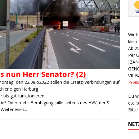
Wir f
klein
Ab 2
Per 
IBAN
GEN
s nun Herr Senator? (2)
VR-Ba
Montag, den 22.08.ö2022 sollen die Ersatz-Verbindungen auf
Prell
chiene gen Harburg
r bis gut funktionieren.
Du wi
ie? Oder mehr Beruhigungspille seitens des HVV, der S-
etc.
n
Weiterlesen...
Bitte
NET