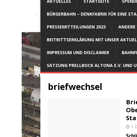
AKTUELLES
STARTSEITE
SPEND
BÜRGERBAHN – DENKFABRIK FÜR EINE STA
PRESSEMITTEILUNGEN 2023
ANDERE 
BEITRITTSERKLÄRUNG MIT UNSER AKTUE
IMPRESSUM UND DISCLAIMER
BAHNF
SATZUNG PRELLBOCK ALTONA E.V. UND
briefwechsel
Bri
Obe
Sta
1.
Schl