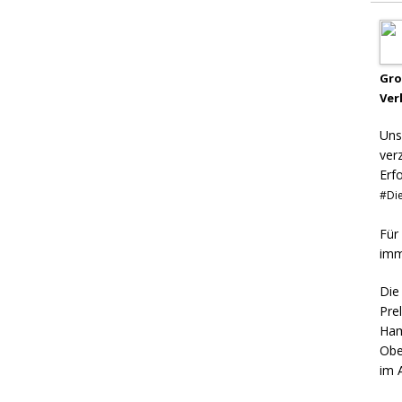
Gr
Ver
Uns
ver
Erf
#Die
Für
imm
Die
Pre
Ham
Obe
im 