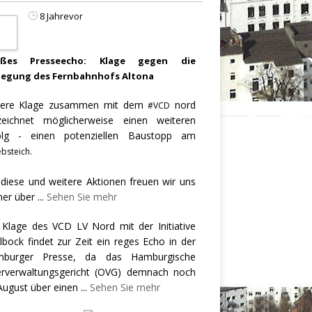
8 Jahrevor
oßes Presseecho: Klage gegen die
legung des Fernbahnhofs Altona
ere Klage zusammen mit dem
nord
#VCD
zeichnet möglicherweise einen weiteren
olg - einen potenziellen Baustopp am
bsteich.
 diese und weitere Aktionen freuen wir uns
er über
...
Sehen Sie mehr
 Klage des VCD LV Nord mit der Initiative
llbock findet zur Zeit ein reges Echo in der
burger Presse, da das Hamburgische
rverwaltungsgericht (OVG) demnach noch
August über einen
...
Sehen Sie mehr