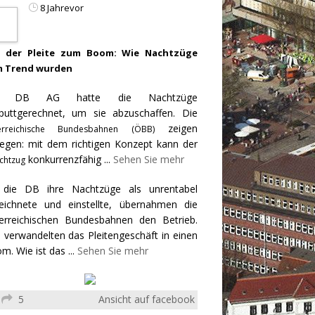
8 Jahrevor
 der Pleite zum Boom: Wie Nachtzüge
 Trend wurden
e DB AG hatte die Nachtzüge
puttgerechnet, um sie abzuschaffen. Die
zeigen
erreichische Bundesbahnen (ÖBB)
egen: mit dem richtigen Konzept kann der
konkurrenzfähig
...
Sehen Sie mehr
chtzug
 die DB ihre Nachtzüge als unrentabel
eichnete und einstellte, übernahmen die
erreichischen Bundesbahnen den Betrieb.
 verwandelten das Pleitengeschäft in einen
m. Wie ist das
...
Sehen Sie mehr
5
Ansicht auf facebook