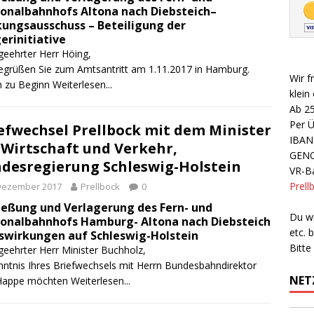
onalbahnhofs Altona nach Diebsteich–
ungsausschuss – Beteiligung der
erinitiative
geehrter Herr Höing,
egrüßen Sie zum Amtsantritt am 1.11.2017 in Hamburg.
Wir f
h zu Beginn
Weiterlesen...
klein
Ab 2
Per 
efwechsel Prellbock mit dem Minister
IBAN
 Wirtschaft und Verkehr,
GEN
desregierung Schleswig-Holstein
VR-Ba
Prell
 Dezember 2017
Prellbock
0
ießung und Verlagerung des Fern- und
Du wi
onalbahnhofs Hamburg- Altona nach Diebsteich
etc.
swirkungen auf Schleswig-Holstein
Bitte
geehrter Herr Minister Buchholz,
nntnis Ihres Briefwechsels mit Herrn Bundesbahndirektor
NET
 Happe möchten
Weiterlesen...