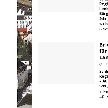
Regi
Lenk
Bürg
Sehr 
Wir b
Gleic
Bri
für
Lan
1.
Schl
Regi
– Au
Sehr 
In Ke
a.D.