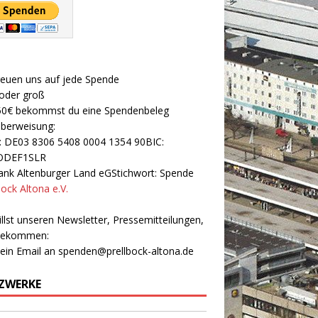
reuen uns auf jede Spende
 oder groß
50€ bekommst du eine Spendenbeleg
Überweisung:
: DE03 8306 5408 0004 1354 90BIC:
ODEF1SLR
nk Altenburger Land eGStichwort: Spende
bock Altona e.V.
llst unseren Newsletter, Pressemitteilungen,
 bekommen:
 ein Email an
spenden@prellbock-altona.de
ZWERKE