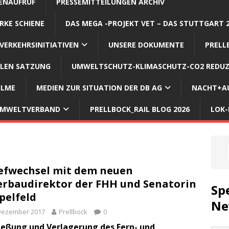
ENAUFRUF
PRESSEMITTEILUNGEN ARCHIV
RKE SCHIENE
DAS MEGA -PROJEKT VET – DAS STUTTGART 
VERKEHRSINITIATIVEN
UNSERE DOKUMENTE
PRELL
LLEN SATZUNG
UMWELTSCHUTZ-KLIMASCHUTZ-CO2 REDUZ
ILME
MEDIEN ZUR SITUATION DER DB AG
NACHT+AU
 UMWELTVERBAND
PRELLBOCK_RAIL BLOG 2026
LOK-
efwechsel mit dem neuen
rbaudirektor der FHH und Senatorin
Sp
pelfeld
Ne
 Dezember 2017
Prellbock
0
ießung und Verlagerung des Fern- und