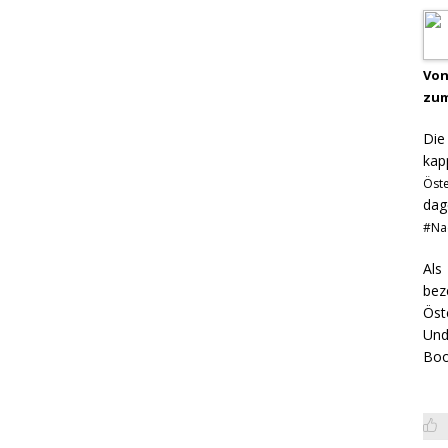
Von
zum
Di
kap
Öst
dag
#Na
Als
bez
Öst
Und
Boo