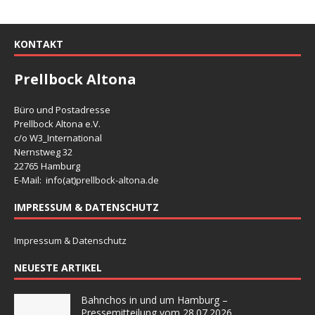
KONTAKT
Prellbock Altona
Büro und Postadresse
Prellbock Altona e.V.
c/o W3_International
Nernstweg 32
22765 Hamburg
E-Mail: info(at)
prellbock-altona.de
IMPRESSUM & DATENSCHUTZ
Impressum & Datenschutz
NEUESTE ARTIKEL
Bahnchos in und um Hamburg –
Pressemitteilung vom 28.07.2026