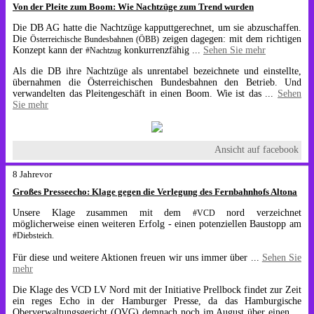
Von der Pleite zum Boom: Wie Nachtzüge zum Trend wurden
Die DB AG hatte die Nachtzüge kapputtgerechnet, um sie abzuschaffen.
Die
zeigen dagegen: mit dem richtigen
Österreichische Bundesbahnen (ÖBB)
Konzept kann der
konkurrenzfähig
...
Sehen Sie mehr
#Nachtzug
Als die DB ihre Nachtzüge als unrentabel bezeichnete und einstellte,
übernahmen die Österreichischen Bundesbahnen den Betrieb. Und
verwandelten das Pleitengeschäft in einen Boom. Wie ist das
...
Sehen
Sie mehr
Ansicht auf facebook
8 Jahrevor
Großes Presseecho: Klage gegen die Verlegung des Fernbahnhofs Altona
Unsere Klage zusammen mit dem
nord verzeichnet
#VCD
möglicherweise einen weiteren Erfolg - einen potenziellen Baustopp am
#Diebsteich.
Für diese und weitere Aktionen freuen wir uns immer über
...
Sehen Sie
mehr
Die Klage des VCD LV Nord mit der Initiative Prellbock findet zur Zeit
ein reges Echo in der Hamburger Presse, da das Hamburgische
Oberverwaltungsgericht (OVG) demnach noch im August über einen
...