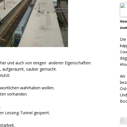
Von
zum
Di
kap
Öst
dag
 her und auch von einigen anderen Eigenschaften:
#Na
et, aufgeräumt, sauber gemacht.
nutzt:
Als
bez
ntwortlichen wahrhaben wollen.
Öst
äten vorhanden.
Und
Boo
.
en Lessing-Tunnel gesperrt.
tarbeit.