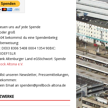
reuen uns auf jede Spende
 oder groß
50€ bekommst du eine Spendenbeleg
Überweisung:
: DE03 8306 5408 0004 1354 90BIC:
ODEF1SLR
nk Altenburger Land eGStichwort: Spende
bock Altona e.V.
llst unseren Newsletter, Pressemitteilungen,
 bekommen:
 ein Email an
spenden@prellbock-altona.de
ZWERKE