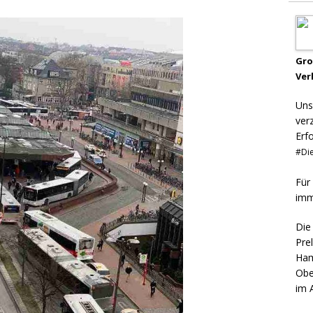
Gr
Ver
Uns
ver
Erf
#Die
Für
imm
Die
Pre
Ham
Obe
im 