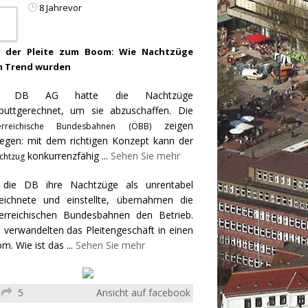
8 Jahrevor
 der Pleite zum Boom: Wie Nachtzüge
 Trend wurden
e DB AG hatte die Nachtzüge
puttgerechnet, um sie abzuschaffen. Die
zeigen
erreichische Bundesbahnen (ÖBB)
egen: mit dem richtigen Konzept kann der
konkurrenzfähig
...
Sehen Sie mehr
chtzug
 die DB ihre Nachtzüge als unrentabel
eichnete und einstellte, übernahmen die
erreichischen Bundesbahnen den Betrieb.
 verwandelten das Pleitengeschäft in einen
m. Wie ist das
...
Sehen Sie mehr
5
Ansicht auf facebook