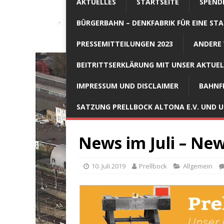
AKTUELLES
STARTSEITE
SPEND
BÜRGERBAHN – DENKFABRIK FÜR EINE STA
PRESSEMITTEILUNGEN 2023
ANDERE 
BEITRITTSERKLÄRUNG MIT UNSER AKTUE
IMPRESSUM UND DISCLAIMER
BAHNF
SATZUNG PRELLBOCK ALTONA E.V. UND
News im Juli – New
10. Juli 2019
Prellbock
Allgemein