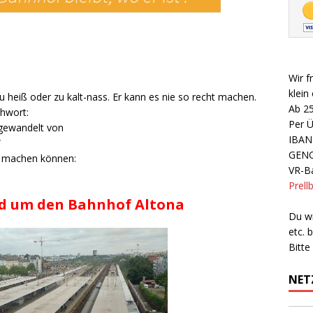
Wir f
klein
 heiß oder zu kalt-nass. Er kann es nie so recht machen.
Ab 2
chwort:
Per 
bgewandelt von
IBAN
“
GEN
ld machen können:
VR-Ba
Prell
d um den Bahnhof Altona
Du wi
etc.
Bitte
NET