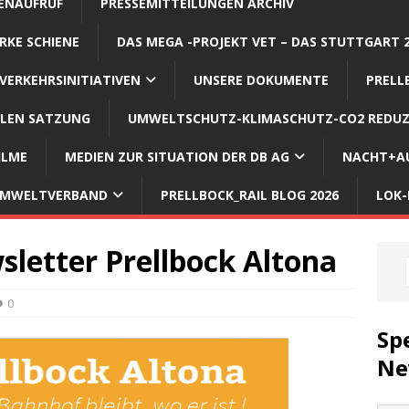
ENAUFRUF
PRESSEMITTEILUNGEN ARCHIV
RKE SCHIENE
DAS MEGA -PROJEKT VET – DAS STUTTGART 
VERKEHRSINITIATIVEN
UNSERE DOKUMENTE
PRELL
LLEN SATZUNG
UMWELTSCHUTZ-KLIMASCHUTZ-CO2 REDUZ
ILME
MEDIEN ZUR SITUATION DER DB AG
NACHT+AU
 UMWELTVERBAND
PRELLBOCK_RAIL BLOG 2026
LOK-
sletter Prellbock Altona
0
Sp
Ne