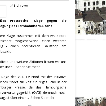
8 Jahrevor
oßes Presseecho: Klage gegen die
legung des Fernbahnhofs Altona
ere Klage zusammen mit dem
nord
#VCD
zeichnet möglicherweise einen weiteren
olg - einen potenziellen Baustopp am
bsteich.
 diese und weitere Aktionen freuen wir uns
er über
...
Sehen Sie mehr
 Klage des VCD LV Nord mit der Initiative
llbock findet zur Zeit ein reges Echo in der
burger Presse, da das Hamburgische
rverwaltungsgericht (OVG) demnach noch
August über einen
...
Sehen Sie mehr