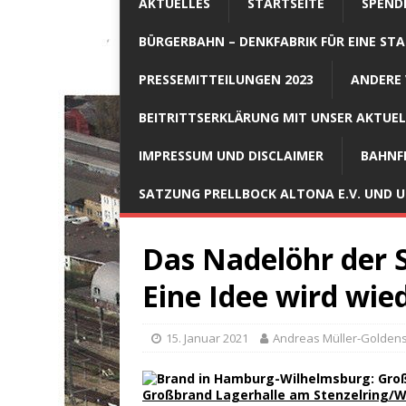
AKTUELLES
STARTSEITE
SPEND
BÜRGERBAHN – DENKFABRIK FÜR EINE STA
PRESSEMITTEILUNGEN 2023
ANDERE 
BEITRITTSERKLÄRUNG MIT UNSER AKTUE
IMPRESSUM UND DISCLAIMER
BAHNF
SATZUNG PRELLBOCK ALTONA E.V. UND
Das Nadelöhr der 
Eine Idee wird wi
15. Januar 2021
Andreas Müller-Goldens
Großbrand Lagerhalle am Stenzelring/