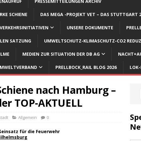
ENAUFRUF
PRESSEMITTEILUNGEN ARCHIV
RKE SCHIENE
DAS MEGA -PROJEKT VET – DAS STUTTGART 
VERKEHRSINITIATIVEN
UNSERE DOKUMENTE
PRELL
LLEN SATZUNG
UMWELTSCHUTZ-KLIMASCHUTZ-CO2 REDUZ
ILME
MEDIEN ZUR SITUATION DER DB AG
NACHT+AU
 UMWELTVERBAND
PRELLBOCK_RAIL BLOG 2026
LOK-
Schiene nach Hamburg –
eder TOP-AKTUELL
Sp
tadt
Allgemein
0
Ne
Wilhelmsburg