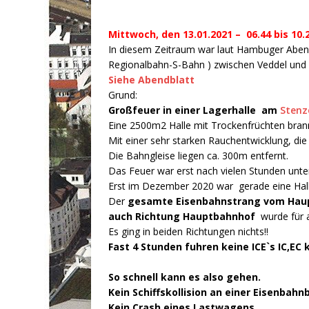
Mittwoch, den 13.01.2021 – 06.44 bis 10.
In diesem Zeitraum war laut Hambuger Abend
Regionalbahn-S-Bahn ) zwischen Veddel und 
Siehe Abendblatt
Grund:
Großfeuer in einer Lagerhalle am
Stenze
Eine 2500m2 Halle mit Trockenfrüchten brannt
Mit einer sehr starken Rauchentwicklung, die 
Die Bahngleise liegen ca. 300m entfernt.
Das Feuer war erst nach vielen Stunden unter
Erst im Dezember 2020 war gerade eine Hall
Der
gesamte Eisenbahnstrang vom Haup
auch Richtung Hauptbahnhof
wurde für 
Es ging in beiden Richtungen nichts!!
Fast 4 Stunden fuhren keine ICE`s IC,EC
So schnell kann es also gehen.
Kein Schiffskollision an einer Eisenbahn
Kein Crash eines Lastwagens