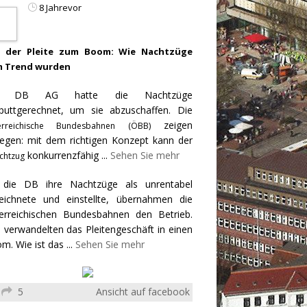
8 Jahrevor
 der Pleite zum Boom: Wie Nachtzüge
 Trend wurden
e DB AG hatte die Nachtzüge
puttgerechnet, um sie abzuschaffen. Die
zeigen
erreichische Bundesbahnen (ÖBB)
egen: mit dem richtigen Konzept kann der
konkurrenzfähig
...
Sehen Sie mehr
chtzug
 die DB ihre Nachtzüge als unrentabel
eichnete und einstellte, übernahmen die
erreichischen Bundesbahnen den Betrieb.
 verwandelten das Pleitengeschäft in einen
m. Wie ist das
...
Sehen Sie mehr
5
Ansicht auf facebook