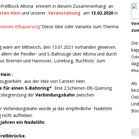
e
Prellbock Altona erinnert in diesem Zusammenhang an
sten Hein
und unserer
Veranstaltung
am
13.02.2020
in
Von
chienen-Elbquerung“
Diese Idee oder Variante zum Therma
zum
Di
ng wäre am Mittwoch, den 13.01.2021 vorhanden gewesen.
kap
 allem die Pendler- und S-Bahnzüge über Altona und durch
Öst
e aus Bremen und Hannover, Lüneburg, Buchholz zum
dag
#Na
Hein :
rzugverkehr aus der Idee von Carsten Hein
Als
se für einen S-Bahnring*
Eine 2.Schienen-Elb-Querung
bez
ätsbegrenzung der
Verbindungsbahn
zwischen
Öst
Und
er Verbindungsbahn würde ja das empfindliche Nadelöhr
Boo
 nicht aufheben.
Jahren ein Nadelöhr.
relbbrücke.