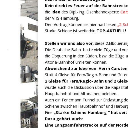
Kein direktes Feuer auf der Bahnstreck
die
Idee
des Dipl.-Ing. Eisenbahnexperte
Car
der VHS-Hamburg.
Den Vortrag können sie hier nachlesen
„2.S
Starke Schiene ist weiterhin
TOP-AKTUELL!
Stellen wir uns also vor,
diese 2.Elbqueru
Die Deutsche Bahn hätte viele Züge und vor
die Elbquerung in den Süden, bzw. die Züg
Altona-Bahnhof umleiten können.
Abweichend zur Idee von Herrn Carsten 
Statt 4 Gleise für Fern/Regio-Bahn und Güte
2 Gleise für Fern/Regio-Bahn und 2 Glei
würde auch die Diskussion über die Kapazit
Hauptbahnhof und Altona neu beleben.
Auch ein Ferlemann Tunnel zur Entlastung d
Schiene zwischen Hauptbahnhof und Harburg
Eine
„Starke Schiene Hamburg “ hat seit 
Dazu gehört auch:
Eine Langsamfahrstrecke auf der Norde