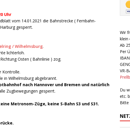
20 Uhr
blatt vom 14.01.2021 die Bahnstrecke ( Fernbahn-
Harburg gesperrt.
Wir f
klein
Ab 2
lring / Wilhelmsburg
.
Per 
e lichterloh.
IBAN
Richtung Osten ( Bahnlinie ) zog.
GEN
VR-Ba
 Kontrolle.
Prell
e in Wilhelmsburg abgebrannt.
tbahnhof nach Hannover und Bremen und natürlich
Du wi
alle Zugbewegungen gesperrt.
etc.
Bitte
 keine Metronom-Züge, keine S-Bahn S3 und S31.
NET
brücke.