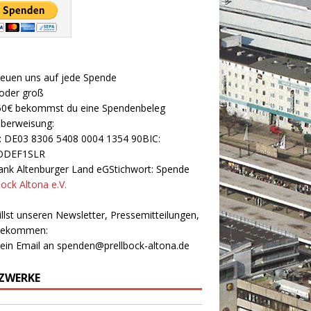
reuen uns auf jede Spende
 oder groß
50€ bekommst du eine Spendenbeleg
Überweisung:
: DE03 8306 5408 0004 1354 90BIC:
ODEF1SLR
nk Altenburger Land eGStichwort: Spende
bock Altona e.V.
llst unseren Newsletter, Pressemitteilungen,
 bekommen:
 ein Email an
spenden@prellbock-altona.de
ZWERKE