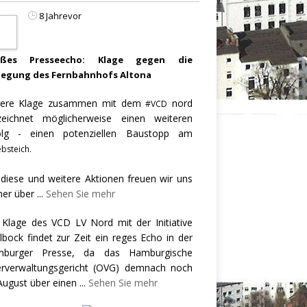
8 Jahrevor
oßes Presseecho: Klage gegen die
legung des Fernbahnhofs Altona
ere Klage zusammen mit dem
nord
#VCD
zeichnet möglicherweise einen weiteren
olg - einen potenziellen Baustopp am
bsteich.
 diese und weitere Aktionen freuen wir uns
er über
...
Sehen Sie mehr
 Klage des VCD LV Nord mit der Initiative
llbock findet zur Zeit ein reges Echo in der
burger Presse, da das Hamburgische
rverwaltungsgericht (OVG) demnach noch
August über einen
...
Sehen Sie mehr