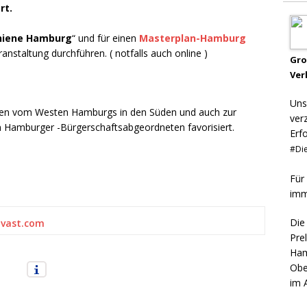
rt.
chiene Hamburg
“ und für einen
Masterplan-Hamburg
nstaltung durchführen. ( notfalls auch online )
Gr
Ver
Uns
iten vom Westen Hamburgs in den Süden und auch zur
ver
 Hamburger -Bürgerschaftsabgeordneten favorisiert.
Erf
#Die
Für
imm
Die
vast.com
Pre
Ham
Obe
im 