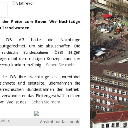
8 Jahrevor
 der Pleite zum Boom: Wie Nachtzüge
 Trend wurden
e DB AG hatte die Nachtzüge
puttgerechnet, um sie abzuschaffen. Die
zeigen
erreichische Bundesbahnen (ÖBB)
egen: mit dem richtigen Konzept kann der
konkurrenzfähig
...
Sehen Sie mehr
chtzug
 die DB ihre Nachtzüge als unrentabel
eichnete und einstellte, übernahmen die
erreichischen Bundesbahnen den Betrieb.
 verwandelten das Pleitengeschäft in einen
m. Wie ist das
...
Sehen Sie mehr
5
Ansicht auf facebook