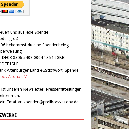
reuen uns auf jede Spende
 oder groß
50€ bekommst du eine Spendenbeleg
Überweisung:
: DE03 8306 5408 0004 1354 90BIC:
ODEF1SLR
nk Altenburger Land eGStichwort: Spende
bock Altona e.V.
llst unseren Newsletter, Pressemitteilungen,
 bekommen:
 ein Email an
spenden@prellbock-altona.de
ZWERKE