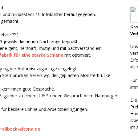
d.
n
und mindestens 10 Infoblätter herausgegeben.
n gemacht.
Gr
Ver
etzte ?? )
3 jeweils die neuen Nachtzüge begrüßt.
Uns
ene geht, herzhaft, mutig und mit Sachverstand ein.
ver
brik für eine starke Schiene
mit optimiert.
Erf
#Die
gung der Autoreisezuganlage eingelegt.
en Sternbrücken-Verein wg. der geplanten Monsterbrücke
Für
imm
tiker*Innen gute Gespräche.
-Mitglieder zu einem 1 ½ Stunden Gespräch beim Hamburger
Die
Pre
L für bessere Löhne und Arbeitsbedingungen.
Ham
Obe
im 
rellbock-altona.de