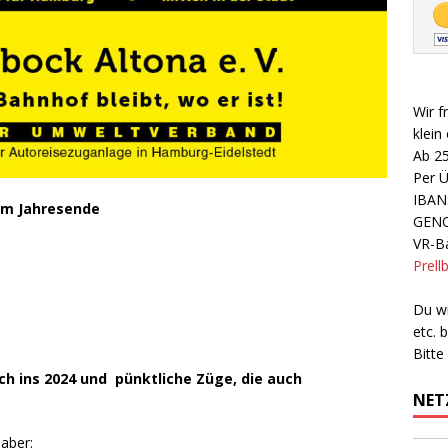
Wir f
klein
Ab 2
Per 
IBAN
zum Jahresende
GEN
VR-Ba
Prell
Du wi
etc.
Bitte
h ins 2024 und pünktliche Züge, die auch
NET
aber: