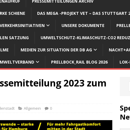
ENAUFRUF
PRESSEMITTEILUNGEN ARCHIV
RKE SCHIENE
DAS MEGA -PROJEKT VET – DAS STUTTGART 
VERKEHRSINITIATIVEN
UNSERE DOKUMENTE
PRELL
LLEN SATZUNG
UMWELTSCHUTZ-KLIMASCHUTZ-CO2 REDUZ
ILME
MEDIEN ZUR SITUATION DER DB AG
NACHT+AU
 UMWELTVERBAND
PRELLBOCK_RAIL BLOG 2026
LOK-
essemitteilung 2023 zum
Sp
denstadt
Allgemein
0
Ne