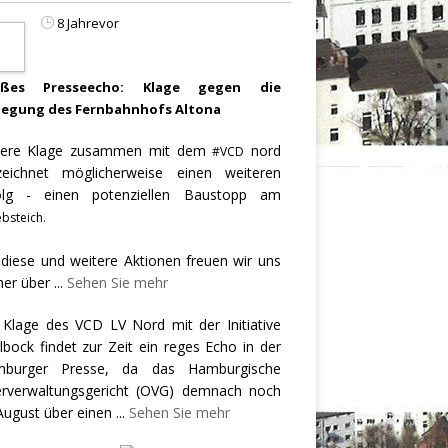
8 Jahrevor
oßes Presseecho: Klage gegen die
legung des Fernbahnhofs Altona
ere Klage zusammen mit dem
nord
#VCD
zeichnet möglicherweise einen weiteren
olg - einen potenziellen Baustopp am
bsteich.
 diese und weitere Aktionen freuen wir uns
er über
...
Sehen Sie mehr
 Klage des VCD LV Nord mit der Initiative
llbock findet zur Zeit ein reges Echo in der
burger Presse, da das Hamburgische
rverwaltungsgericht (OVG) demnach noch
August über einen
...
Sehen Sie mehr