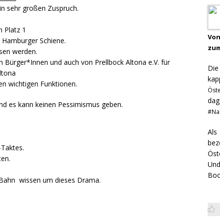
ein sehr großen Zuspruch.
n Platz 1
Von
die Hamburger Schiene.
zum
ssen werden.
n Bürger*Innen und auch von Prellbock Altona e.V. für
Di
ltona
kap
nen wichtigen Funktionen.
Öst
dag
und es kann keinen Pessimismus geben.
#Na
Als
bez
-Taktes.
Öst
ten.
Und
Boo
 Bahn wissen um dieses Drama.