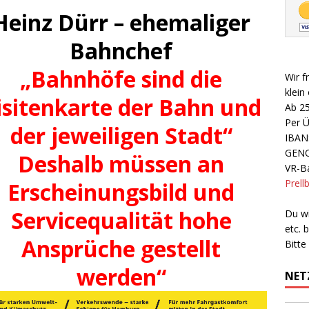
Heinz Dürr – ehemaliger
Bahnchef
„Bahnhöfe sind die
Wir f
klein
isitenkarte der Bahn und
Ab 2
Per 
der jeweiligen Stadt“
IBAN
GEN
Deshalb müssen an
VR-Ba
Prell
Erscheinungsbild und
Servicequalität hohe
Du wi
etc.
Ansprüche gestellt
Bitte
werden“
NET