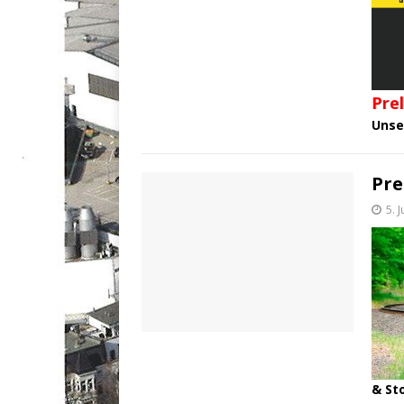
Prel
Uns
Pre
5. 
& St