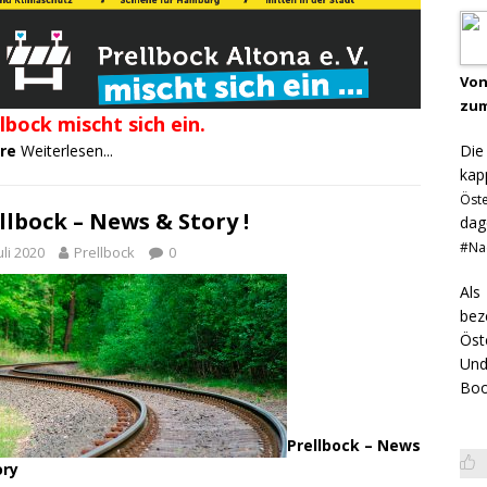
Von
zum
lbock mischt sich ein.
Di
ere
Weiterlesen...
kap
Öst
llbock – News & Story !
dag
#Na
Juli 2020
Prellbock
0
Als
bez
Öst
Und
Boo
Prellbock – News
ory