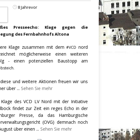
8 Jahrevor
oßes Presseecho: Klage gegen die
legung des Fernbahnhofs Altona
ere Klage zusammen mit dem
nord
#VCD
zeichnet möglicherweise einen weiteren
olg - einen potenziellen Baustopp am
bsteich.
 diese und weitere Aktionen freuen wir uns
er über
...
Sehen Sie mehr
 Klage des VCD LV Nord mit der Initiative
llbock findet zur Zeit ein reges Echo in der
burger Presse, da das Hamburgische
rverwaltungsgericht (OVG) demnach noch
August über einen
...
Sehen Sie mehr