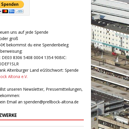
reuen uns auf jede Spende
 oder groß
50€ bekommst du eine Spendenbeleg
Überweisung:
: DE03 8306 5408 0004 1354 90BIC:
ODEF1SLR
nk Altenburger Land eGStichwort: Spende
bock Altona e.V.
llst unseren Newsletter, Pressemitteilungen,
 bekommen:
 ein Email an
spenden@prellbock-altona.de
ZWERKE