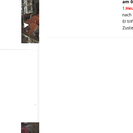
am 0
1.
Heu
nach 
Er tr
Zust