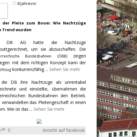
8 Jahrevor
 der Pleite zum Boom: Wie Nachtzüge
 Trend wurden
e DB AG hatte die Nachtzüge
puttgerechnet, um sie abzuschaffen. Die
zeigen
erreichische Bundesbahnen (ÖBB)
egen: mit dem richtigen Konzept kann der
konkurrenzfähig
...
Sehen Sie mehr
chtzug
 die DB ihre Nachtzüge als unrentabel
eichnete und einstellte, übernahmen die
erreichischen Bundesbahnen den Betrieb.
 verwandelten das Pleitengeschäft in einen
m. Wie ist das
...
Sehen Sie mehr
5
Ansicht auf facebook