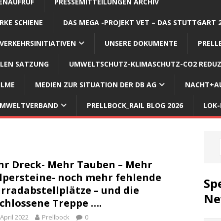
ENAUFRUF
PRESSEMITTEILUNGEN ARCHIV
RKE SCHIENE
DAS MEGA -PROJEKT VET – DAS STUTTGART 
VERKEHRSINITIATIVEN
UNSERE DOKUMENTE
PRELL
LLEN SATZUNG
UMWELTSCHUTZ-KLIMASCHUTZ-CO2 REDUZ
ILME
MEDIEN ZUR SITUATION DER DB AG
NACHT+AU
 UMWELTVERBAND
PRELLBOCK_RAIL BLOG 2026
LOK-
r Dreck- Mehr Tauben – Mehr
lpersteine- noch mehr fehlende
Sp
rradabstellplätze – und die
Ne
chlossene Treppe ….
 April 2022
Prellbock
0