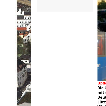
Upda
Die 
mit
Deut
Lütz