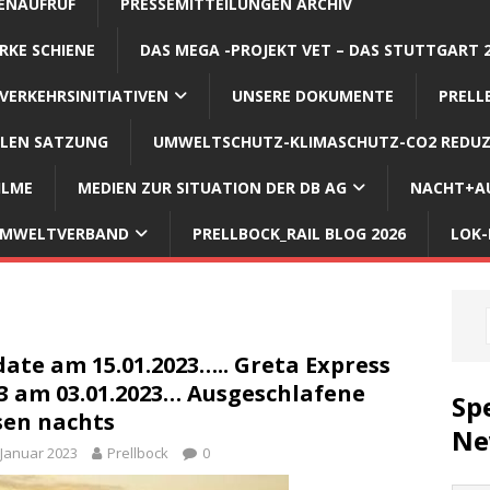
ENAUFRUF
PRESSEMITTEILUNGEN ARCHIV
RKE SCHIENE
DAS MEGA -PROJEKT VET – DAS STUTTGART 
VERKEHRSINITIATIVEN
UNSERE DOKUMENTE
PRELL
LLEN SATZUNG
UMWELTSCHUTZ-KLIMASCHUTZ-CO2 REDUZ
ILME
MEDIEN ZUR SITUATION DER DB AG
NACHT+AU
 UMWELTVERBAND
PRELLBOCK_RAIL BLOG 2026
LOK-
ate am 15.01.2023….. Greta Express
3 am 03.01.2023… Ausgeschlafene
Sp
sen nachts
Ne
 Januar 2023
Prellbock
0