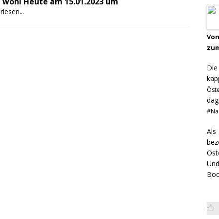
 wohl Heute am 15.01.2023 um
rlesen...
Von
zum
Di
kap
Öst
dag
#Na
Als
bez
Öst
Und
Boo