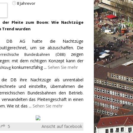
8 Jahrevor
 der Pleite zum Boom: Wie Nachtzüge
 Trend wurden
e DB AG hatte die Nachtzüge
puttgerechnet, um sie abzuschaffen. Die
zeigen
erreichische Bundesbahnen (ÖBB)
egen: mit dem richtigen Konzept kann der
konkurrenzfähig
...
Sehen Sie mehr
chtzug
 die DB ihre Nachtzüge als unrentabel
eichnete und einstellte, übernahmen die
erreichischen Bundesbahnen den Betrieb.
 verwandelten das Pleitengeschäft in einen
m. Wie ist das
...
Sehen Sie mehr
5
Ansicht auf facebook