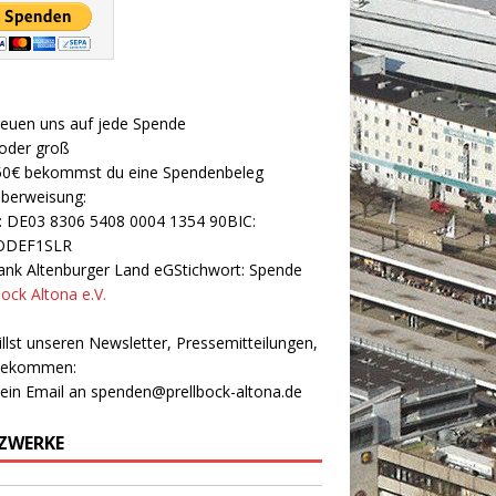
reuen uns auf jede Spende
 oder groß
50€ bekommst du eine Spendenbeleg
Überweisung:
: DE03 8306 5408 0004 1354 90BIC:
ODEF1SLR
nk Altenburger Land eGStichwort: Spende
bock Altona e.V.
llst unseren Newsletter, Pressemitteilungen,
 bekommen:
 ein Email an
spenden@prellbock-altona.de
ZWERKE