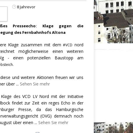
8 Jahrevor
oßes Presseecho: Klage gegen die
legung des Fernbahnhofs Altona
ere Klage zusammen mit dem
nord
#VCD
zeichnet möglicherweise einen weiteren
olg - einen potenziellen Baustopp am
bsteich.
 diese und weitere Aktionen freuen wir uns
er über
...
Sehen Sie mehr
 Klage des VCD LV Nord mit der Initiative
llbock findet zur Zeit ein reges Echo in der
burger Presse, da das Hamburgische
rverwaltungsgericht (OVG) demnach noch
August über einen
...
Sehen Sie mehr