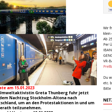
Wir f
klein
Ab 2
Per 
IBAN
GEN
VR-Ba
Prell
Du wi
etc.
te am 15.01.2023
Bitte
Umweltaktivistin Greta Thunberg fuhr jetzt
 dem Nachtzug Stockholm-Altona nach
NET
schland, um an den Protestaktionen in und um
erath
teilzunehmen.