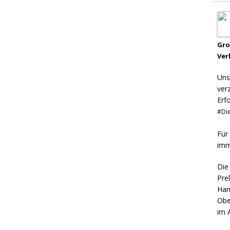
Gr
Ver
Uns
ver
Erf
#Die
Für
imm
Die
Pre
Ham
Obe
im 