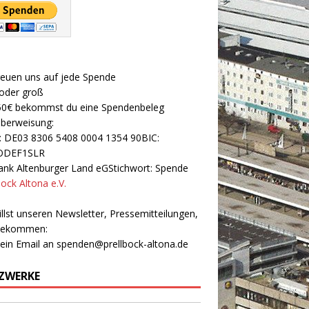
reuen uns auf jede Spende
 oder groß
50€ bekommst du eine Spendenbeleg
Überweisung:
: DE03 8306 5408 0004 1354 90BIC:
ODEF1SLR
nk Altenburger Land eGStichwort: Spende
bock Altona e.V.
llst unseren Newsletter, Pressemitteilungen,
 bekommen:
 ein Email an
spenden@prellbock-altona.de
ZWERKE