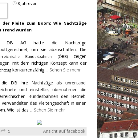
8 Jahrevor
 der Pleite zum Boom: Wie Nachtzüge
 Trend wurden
e DB AG hatte die Nachtzüge
puttgerechnet, um sie abzuschaffen. Die
zeigen
erreichische Bundesbahnen (ÖBB)
egen: mit dem richtigen Konzept kann der
konkurrenzfähig
...
Sehen Sie mehr
chtzug
 die DB ihre Nachtzüge als unrentabel
eichnete und einstellte, übernahmen die
erreichischen Bundesbahnen den Betrieb.
 verwandelten das Pleitengeschäft in einen
m. Wie ist das
...
Sehen Sie mehr
5
Ansicht auf facebook