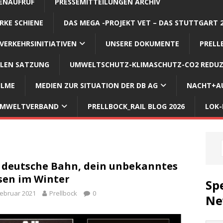
ENAUFRUF
PRESSEMITTEILUNGEN ARCHIV
RKE SCHIENE
DAS MEGA -PROJEKT VET – DAS STUTTGART 
VERKEHRSINITIATIVEN
UNSERE DOKUMENTE
PRELL
LLEN SATZUNG
UMWELTSCHUTZ-KLIMASCHUTZ-CO2 REDUZ
ILME
MEDIEN ZUR SITUATION DER DB AG
NACHT+AU
 UMWELTVERBAND
PRELLBOCK_RAIL BLOG 2026
LOK-
 deutsche Bahn, dein unbekanntes
en im Winter
Sp
Februar 2021
Prellbock
0
Ne