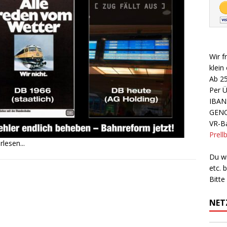
Wir f
klein
Ab 2
Per 
IBAN
GEN
VR-Ba
Prell
rlesen...
Du wi
etc.
Bitte
NET