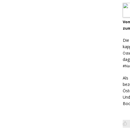
Von
zum
Di
kap
Öst
dag
#Na
Als
bez
Öst
Und
Boo