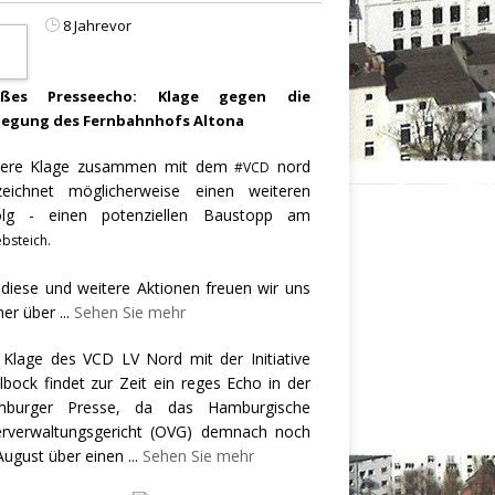
8 Jahrevor
oßes Presseecho: Klage gegen die
legung des Fernbahnhofs Altona
ere Klage zusammen mit dem
nord
#VCD
zeichnet möglicherweise einen weiteren
olg - einen potenziellen Baustopp am
bsteich.
 diese und weitere Aktionen freuen wir uns
er über
...
Sehen Sie mehr
 Klage des VCD LV Nord mit der Initiative
llbock findet zur Zeit ein reges Echo in der
burger Presse, da das Hamburgische
rverwaltungsgericht (OVG) demnach noch
August über einen
...
Sehen Sie mehr