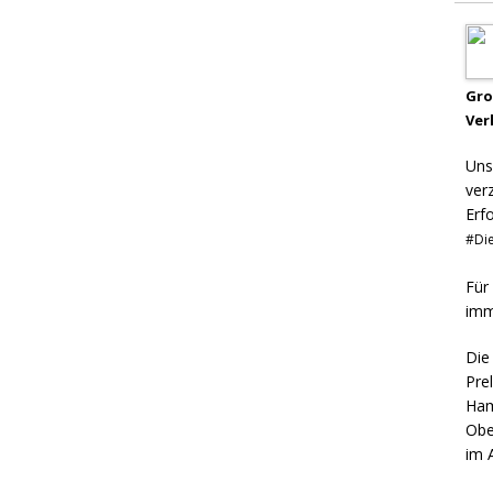
Gr
Ver
Uns
ver
Erf
#Die
Für
imm
Die
Pre
Ham
Obe
im 