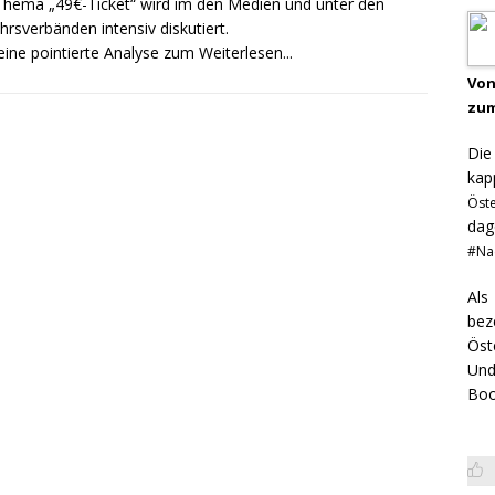
hema „49€-Ticket“ wird im den Medien und unter den
hrsverbänden intensiv diskutiert.
eine pointierte Analyse zum
Weiterlesen...
Von
zum
Di
kap
Öst
dag
#Na
Als
bez
Öst
Und
Boo