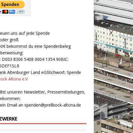
reuen uns auf jede Spende
 oder groß
50€ bekommst du eine Spendenbeleg
Überweisung:
: DE03 8306 5408 0004 1354 90BIC:
ODEF1SLR
nk Altenburger Land eGStichwort: Spende
bock Altona e.V.
llst unseren Newsletter, Pressemitteilungen,
 bekommen:
 ein Email an
spenden@prellbock-altona.de
ZWERKE