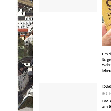
–
Um da
Es ge
Währe
Jahre
Das
3.
Das 
am 0