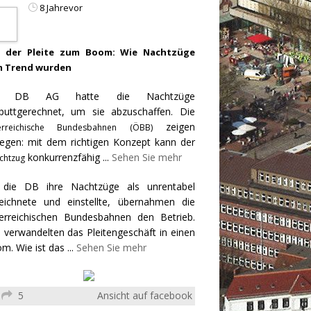
8 Jahrevor
 der Pleite zum Boom: Wie Nachtzüge
 Trend wurden
e DB AG hatte die Nachtzüge
puttgerechnet, um sie abzuschaffen. Die
zeigen
erreichische Bundesbahnen (ÖBB)
egen: mit dem richtigen Konzept kann der
konkurrenzfähig
...
Sehen Sie mehr
chtzug
 die DB ihre Nachtzüge als unrentabel
eichnete und einstellte, übernahmen die
erreichischen Bundesbahnen den Betrieb.
 verwandelten das Pleitengeschäft in einen
m. Wie ist das
...
Sehen Sie mehr
5
Ansicht auf facebook