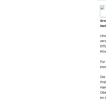
Gr
Ver
Uns
ver
Erf
#Die
Für
imm
Die
Pre
Ham
Obe
im 