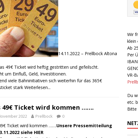
Wir f
klein
Ab 2
14.11.2022 – Prellbock Altona
Per 
IBAN
s 49€ Ticket wird heftig gestritten und gefeilscht.
GEN
ht um Einfluß, Geld, Investitionen.
VR-Ba
nd viele Bahninitiativen sich weiterhin für das 365€
Prell
sticket stark
Weiterlesen...
Du wi
etc.
 49€ Ticket wird kommen …….
Bitte
 November 2022
Prellbock
0
NET
49€ Ticket wird kommen …….
Unsere Pressemitteilung
3.11.2022 siehe
HIER