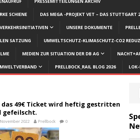
ENAUFRUF
PRESSEMITTEILUNGEN ARCHIV
RKE SCHIENE
DAS MEGA -PROJEKT VET – DAS STUTTGART 
VERKEHRSINITIATIVEN
UNSERE DOKUMENTE
PRELL
LLEN SATZUNG
UMWELTSCHUTZ-KLIMASCHUTZ-CO2 REDUZ
ILME
MEDIEN ZUR SITUATION DER DB AG
NACHT+AU
 UMWELTVERBAND
PRELLBOCK_RAIL BLOG 2026
LOK-
das 49€ Ticket wird heftig gestritten
 gefeilscht.
Sp
. November 2022
Prellbock
0
Ne