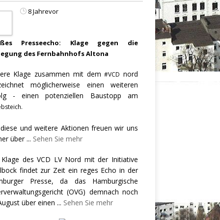
8 Jahrevor
oßes Presseecho: Klage gegen die
legung des Fernbahnhofs Altona
ere Klage zusammen mit dem
nord
#VCD
zeichnet möglicherweise einen weiteren
olg - einen potenziellen Baustopp am
bsteich.
 diese und weitere Aktionen freuen wir uns
er über
...
Sehen Sie mehr
 Klage des VCD LV Nord mit der Initiative
llbock findet zur Zeit ein reges Echo in der
burger Presse, da das Hamburgische
rverwaltungsgericht (OVG) demnach noch
August über einen
...
Sehen Sie mehr