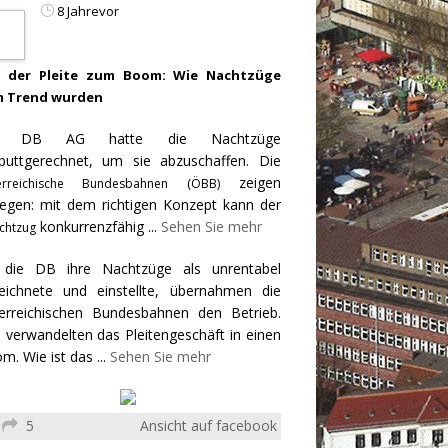
8 Jahrevor
 der Pleite zum Boom: Wie Nachtzüge
 Trend wurden
e DB AG hatte die Nachtzüge
puttgerechnet, um sie abzuschaffen. Die
zeigen
erreichische Bundesbahnen (ÖBB)
egen: mit dem richtigen Konzept kann der
konkurrenzfähig
...
Sehen Sie mehr
chtzug
 die DB ihre Nachtzüge als unrentabel
eichnete und einstellte, übernahmen die
erreichischen Bundesbahnen den Betrieb.
 verwandelten das Pleitengeschäft in einen
m. Wie ist das
...
Sehen Sie mehr
5
Ansicht auf facebook