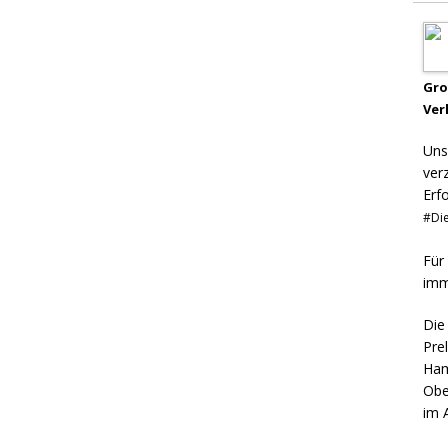
Gr
Ver
Uns
ver
Erf
#Die
Für
imm
Die
Pre
Ham
Obe
im 