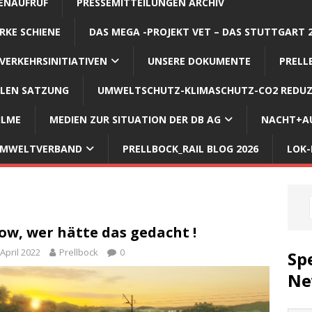
ENAUFRUF
PRESSEMITTEILUNGEN ARCHIV
RKE SCHIENE
DAS MEGA -PROJEKT VET – DAS STUTTGART 
VERKEHRSINITIATIVEN
UNSERE DOKUMENTE
PRELL
LLEN SATZUNG
UMWELTSCHUTZ-KLIMASCHUTZ-CO2 REDUZ
ILME
MEDIEN ZUR SITUATION DER DB AG
NACHT+AU
 UMWELTVERBAND
PRELLBOCK_RAIL BLOG 2026
LOK-
w, wer hätte das gedacht !
 April 2022
Prellbock
0
Sp
Ne