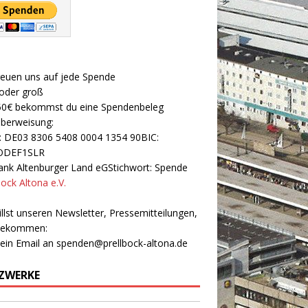
reuen uns auf jede Spende
 oder groß
50€ bekommst du eine Spendenbeleg
Überweisung:
: DE03 8306 5408 0004 1354 90BIC:
ODEF1SLR
nk Altenburger Land eGStichwort: Spende
bock Altona e.V.
llst unseren Newsletter, Pressemitteilungen,
 bekommen:
 ein Email an
spenden@prellbock-altona.de
ZWERKE