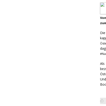
Von
zum
Di
kap
Öst
dag
#Na
Als
bez
Öst
Und
Boo