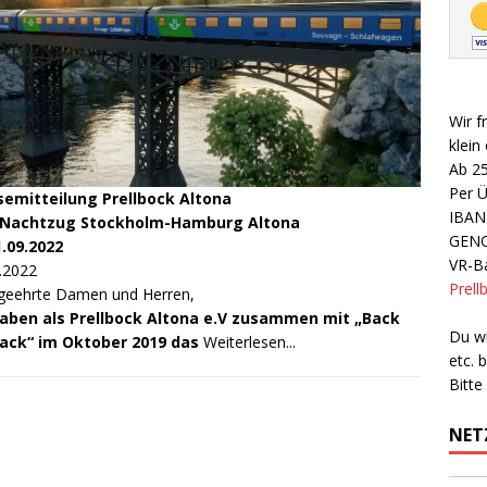
Wir f
klein
Ab 2
Per 
semitteilung Prellbock Altona
IBAN
Nachtzug Stockholm-Hamburg Altona
GEN
1.09.2022
VR-Ba
.2022
Prell
geehrte Damen und Herren,
haben als Prellbock Altona e.V zusammen mit „Back
Du wi
rack“ im Oktober 2019 das
Weiterlesen...
etc.
Bitte
NET