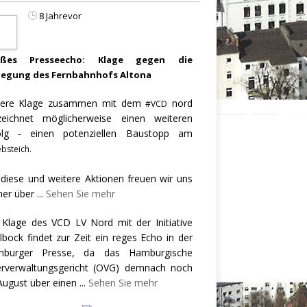
8 Jahrevor
oßes Presseecho: Klage gegen die
legung des Fernbahnhofs Altona
ere Klage zusammen mit dem
nord
#VCD
zeichnet möglicherweise einen weiteren
olg - einen potenziellen Baustopp am
bsteich.
 diese und weitere Aktionen freuen wir uns
er über
...
Sehen Sie mehr
 Klage des VCD LV Nord mit der Initiative
llbock findet zur Zeit ein reges Echo in der
burger Presse, da das Hamburgische
rverwaltungsgericht (OVG) demnach noch
August über einen
...
Sehen Sie mehr