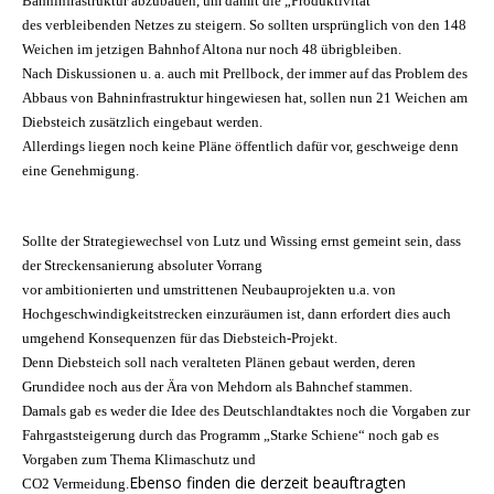
Bahninfrastruktur abzubauen, um damit die „Produktivität“
des verbleibenden Netzes zu steigern. So sollten ursprünglich von den 148
Weichen im jetzigen Bahnhof Altona nur noch 48 übrigbleiben.
Nach Diskussionen u. a. auch mit Prellbock, der immer auf das Problem des
Abbaus von Bahninfrastruktur hingewiesen hat, sollen nun 21 Weichen am
Diebsteich zusätzlich eingebaut werden.
Allerdings liegen noch keine Pläne öffentlich dafür vor, geschweige denn
eine Genehmigung.
Sollte der Strategiewechsel von Lutz und Wissing ernst gemeint sein, dass
der Strecken­sanierung absoluter Vorrang
vor ambitionierten und umstrittenen Neubauprojekten u.a. von
Hochgeschwindigkeitstrecken einzuräumen ist, dann erfordert dies auch
umgehend Konsequenzen für das Diebsteich-Projekt.
Denn Diebsteich soll nach veralteten Plänen gebaut werden, deren
Grundidee noch aus der Ära von Mehdorn als Bahnchef stammen.
Damals gab es weder die Idee des Deutschlandtaktes noch die Vorgaben zur
Fahrgaststeigerung durch das Programm „Starke Schiene“ noch gab es
Vorgaben zum Thema Klimaschutz und
Ebenso finden die derzeit beauftragten
CO2 Vermeidung.