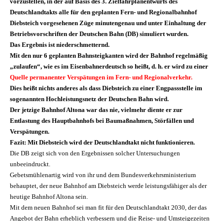
vorzustellen, in der auf Basis des 3. Zielfahrplanentwurfs des
Deutschlandtakts alle für den geplanten Fern- und Regionalbahnhof
Diebsteich vorgesehenen Züge minutengenau und unter Einhaltung der
Betriebsvorschriften der Deutschen Bahn (DB) simuliert wurden.
Das Ergebnis ist niederschmetternd.
Mit den nur 6 geplanten Bahnsteigkanten wird der Bahnhof regelmäßig
„zulaufen“, wie es im Eisenbahnerdeutsch so heißt, d. h. er wird zu einer
Quelle permanenter Verspätungen im Fern- und Regionalverkehr.
Dies heißt nichts anderes als dass Diebsteich zu einer Engpassstelle im
sogenannten Hochleistungsnetz der Deutschen Bahn wird.
Der jetzige Bahnhof Altona war das nie, vielmehr diente er zur
Entlastung des Hauptbahnhofs bei Baumaßnahmen, Störfällen und
Verspätungen.
Fazit: Mit Diebsteich wird der Deutschlandtakt nicht funktionieren.
Die DB zeigt sich von den Ergebnissen solcher Untersuchungen
unbeeindruckt.
Gebetsmühlen­artig wird von ihr und dem Bundesverkehrsministerium
behauptet, der neue Bahnhof am Diebsteich werde leistungsfähiger als der
heutige Bahnhof Altona sein.
Mit dem neuen Bahnhof sei man fit für den Deutschlandtakt 2030, der das
Angebot der Bahn erheblich verbessern und die Reise- und Umsteigezeiten