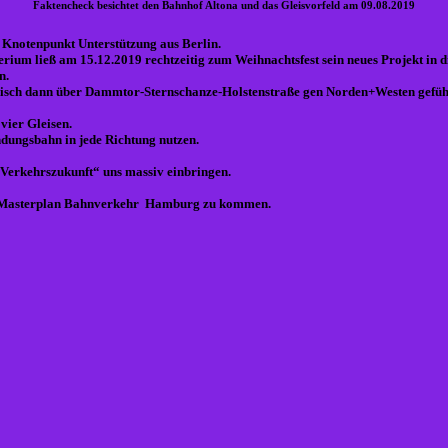
Faktencheck besichtet den Bahnhof Altona und das Gleisvorfeld am 09.08.2019
 Knotenpunkt Unterstützung aus Berlin.
um ließ am 15.12.2019 rechtzeitig zum Weihnachtsfest sein neues Projekt in die
n.
disch dann über Dammtor-Sternschanze-Holstenstraße gen Norden+Westen gefüh
ier Gleisen.
ndungsbahn in jede Richtung nutzen.
 Verkehrszukunft“ uns massiv einbringen.
nem Masterplan Bahnverkehr Hamburg zu kommen.