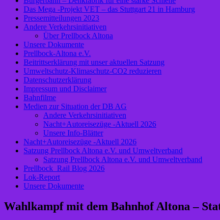
Bürgerbahn – Denkfabrik für eine starke Schiene
Das Mega -Projekt VET – das Stuttgart 21 in Hamburg
Pressemitteilungen 2023
Andere Verkehrsinitiativen
Über Prellbock Altona
Unsere Dokumente
Prellbock-Altona e.V.
Beitrittserklärung mit unser aktuellen Satzung
Umweltschutz-Klimaschutz-CO2 reduzieren
Datenschutzerklärung
Impressum und Disclaimer
Bahnfilme
Medien zur Situation der DB AG
Andere Verkehrsinitiativen
Nacht+Autoreisezüge -Aktuell 2026
Unsere Info-Blätter
Nacht+Autoreisezüge -Aktuell 2026
Satzung Prellbock Altona e.V. und Umweltverband
Satzung Prellbock Altona e.V. und Umweltverband
Prellbock_Rail Blog 2026
Lok-Report
Unsere Dokumente
Wahlkampf mit dem Bahnhof Altona – Stat