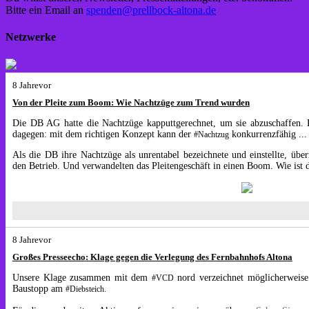
Bitte ein Email an
spenden@prellbock-altona.de
Netzwerke
8 Jahrevor
Von der Pleite zum Boom: Wie Nachtzüge zum Trend wurden
Die DB AG hatte die Nachtzüge kapputtgerechnet, um sie abzuschaffen.
dagegen: mit dem richtigen Konzept kann der
konkurrenzfähig
..
#Nachtzug
Als die DB ihre Nachtzüge als unrentabel bezeichnete und einstellte, üb
den Betrieb. Und verwandelten das Pleitengeschäft in einen Boom. Wie ist 
8 Jahrevor
Großes Presseecho: Klage gegen die Verlegung des Fernbahnhofs Altona
Unsere Klage zusammen mit dem
nord verzeichnet möglicherweise 
#VCD
Baustopp am
#Diebsteich.