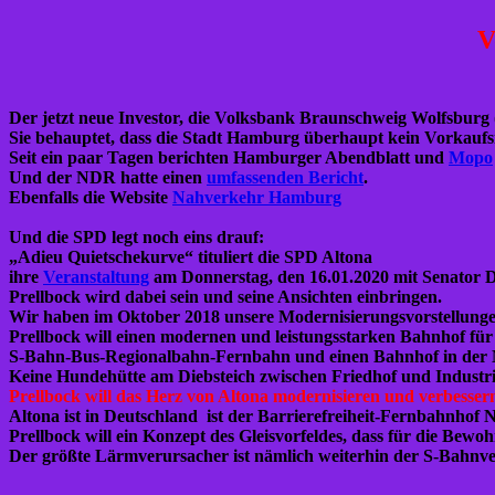
V
Der jetzt neue Investor, die
Volksbank Braunschweig Wolfsburg
Sie behauptet, dass die Stadt Hamburg überhaupt kein Vorkaufs
Seit ein paar Tagen berichten
Hamburger Abendblatt
und
Mopo
Und der NDR hatte einen
umfassenden Bericht
.
Ebenfalls die Website
Nahverkehr Hamburg
Und die SPD legt noch eins drauf:
„Adieu Quietschekurve“ tituliert die SPD Altona
ihre
Veranstaltung
am Donnerstag, den 16.01.2020 mit Senator D
Prellbock wird dabei sein und seine Ansichten einbringen.
Wir haben im Oktober 2018 unsere
Modernisierungsvorstellung
Prellbock will einen modernen und leistungsstarken Bahnhof für
S-Bahn-Bus-Regionalbahn-Fernbahn und einen Bahnhof in der M
Keine Hundehütte am Diebsteich zwischen Friedhof und Industri
Prellbock will das Herz von Altona modernisieren und verbesser
Altona ist in Deutschland ist der Barrierefreiheit-Fernbahnhof N
Prellbock will ein Konzept des Gleisvorfeldes, dass für die Bew
Der größte Lärmverursacher ist nämlich weiterhin der S-Bahnve