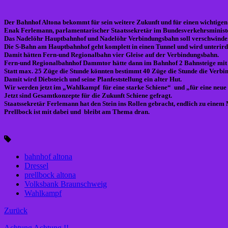
Der Bahnhof Altona bekommt für sein weitere Zukunft und für einen wichtigen
Enak Ferlemann, parlamentarischer Staatssekretär im Bundesverkehrsministeri
Das Nadelöhr Hauptbahnhof und Nadelöhr Verbindungsbahn soll verschwinde
Die S-Bahn am Hauptbahnhof geht komplett in einen Tunnel und wird unterir
Damit hätten Fern-und Regionalbahn vier Gleise auf der Verbindungsbahn.
Fern-und Regionalbahnhof Dammtor hätte dann im Bahnhof 2 Bahnsteige mit v
Statt max. 25 Züge die Stunde könnten bestimmt 40 Züge die Stunde die Verbi
Damit wird Diebsteich und seine Planfeststellung ein alter Hut.
Wir werden jetzt im „Wahlkampf für eine starke Schiene“ und „für eine neue
Jetzt sind Gesamtkonzepte für die Zukunft Schiene gefragt.
Staatssekretär Ferlemann hat den Stein ins Rollen gebracht, endlich zu ei
Prellbock ist mit dabei und bleibt am Thema dran.
bahnhof altona
Dressel
prellbock altona
Volksbank Braunschweig
Wahlkampf
Zurück
Achtung Achtung !!