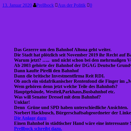
13. Januar 2020
Prellbock
Aus der Politik
0
Das Gezerre um den Bahnhof Altona geht weiter.
Die Stadt hat plötzlich seit November 2019 ihr Recht auf 
Warum jetzt? ….. und nicht schon bei den mehrmaligen V
Ab 2003 gehörte der Bahnhof der DGAG Deutsche Grun
Dann kaufte Pirelli den Bahnhof
Dann die britische Investmentfirma Reit RDI.
Ob auch ein südafrikanischer Rentenfond die Finger im „
Wem gehören denn jetzt welche Teile des Bahnhofs?
Hauptgebäude, Westteil,Parkhaus,Busbahnhof etc.
Was will Senator Dressel mit dem Bahnhof?
Unklar!
Denn Grüne und SPD haben unterschiedliche Ansichten.
Norbert Hackbusch, Bürgerschaftsabgeordneter der Linken
Die Anlage dazu
Einen Bahnhof in städtischer Hand wäre eine interessante
Prellbock schreibt dazu.