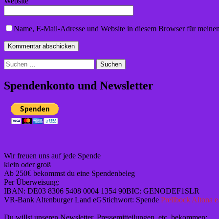
Website
Name, E-Mail-Adresse und Website in diesem Browser für meine
Suchen
nach:
Spendenkonto und Newsletter
Wir freuen uns auf jede Spende
klein oder groß
Ab 250€ bekommst du eine Spendenbeleg
Per Überweisung:
IBAN: DE03 8306 5408 0004 1354 90BIC: GENODEF1SLR
VR-Bank Altenburger Land eGStichwort: Spende
Prellbock Altona e
Du willst unseren Newsletter, Pressemitteilungen, etc. bekommen: