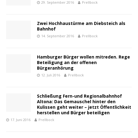
29. September 2016
Prellbock
Zwei Hochhaustürme am Diebsteich als
Bahnhof
14. September 2016
Prellbock
Hamburger Bürger wollen mitreden. Rege
Beteiligung an der offenen
Bürgeranhörung
12. Juli 2016
Prellbock
Schließung Fern-und Regionalbahnhof
Altona: Das Gemauschel hinter den
Kulissen geht weiter – jetzt Öffentlichkeit
herstellen und Bürger beteiligen
17. Juni 2016
Prellbock