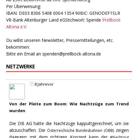
Per Überweisung:
IBAN: DE03 8306 5408 0004 1354 90BIC: GENODEF1SLR
VR-Bank Altenburger Land eGStichwort: Spende
Prellbock
Altona e.V.
Du willst unseren Newsletter, Pressemitteilungen, etc.
bekommen:
Bitte ein Email an
spenden@prellbock-altona.de
NETZWERKE
8 Jahrevor
Von der Pleite zum Boom: Wie Nachtzüge zum Trend
wurden
Die DB AG hatte die Nachtzüge kapputtgerechnet, um sie
abzuschaffen. Die
zeigen
Österreichische Bundesbahnen (ÖBB)
dagegen: mit dem richtigen Konzept kann der
#Nachtzug