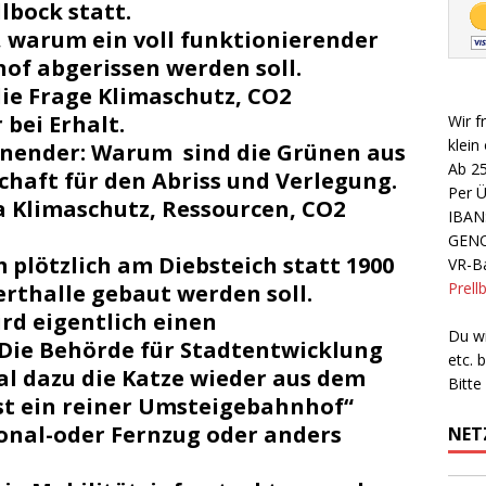
llbock
statt.
, warum ein voll funktionierender
of abgerissen werden soll.
die Frage Klimaschutz, CO2
bei Erhalt.
Wir f
klein
nnender: Warum sind die Grünen aus
Ab 2
haft für den Abriss und Verlegung.
Per 
 Klimaschutz, Ressourcen, CO2
IBAN
GEN
 plötzlich am Diebsteich statt 1900
VR-Ba
Prell
rthalle gebaut werden soll.
ird eigentlich einen
Du wi
Die Behörde für Stadtentwicklung
etc.
l dazu die Katze wieder aus dem
Bitte
ist ein reiner Umsteigebahnhof“
ional-oder Fernzug oder anders
NET