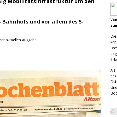
nig Mobilitätsinfrastruktur um den
Von
 Bahnhofs und vor allem des S-
zum
Di
ner aktuellen Ausgabe.
kap
Öst
dag
#Na
Als
bez
Öst
Und
Boo