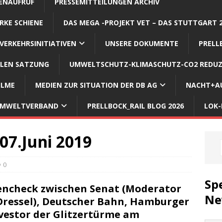
ENAUFRUF
PRESSEMITTEILUNGEN ARCHIV
RKE SCHIENE
DAS MEGA -PROJEKT VET – DAS STUTTGART 
VERKEHRSINITIATIVEN
UNSERE DOKUMENTE
PRELL
LLEN SATZUNG
UMWELTSCHUTZ-KLIMASCHUTZ-CO2 REDUZ
ILME
MEDIEN ZUR SITUATION DER DB AG
NACHT+AU
 UMWELTVERBAND
PRELLBOCK_RAIL BLOG 2026
LOK-
07.Juni 2019
0
Sp
encheck zwischen Senat (
Moderator
Ne
Dressel
), Deutscher Bahn, Hamburger
nvestor der Glitzertürme am