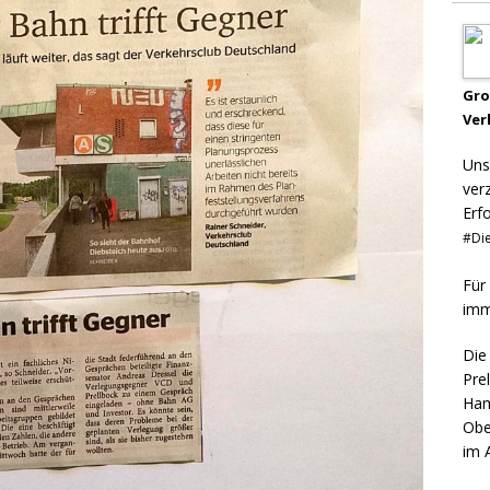
Gr
Ver
Uns
ver
Erf
#Die
Für
imm
Die
Pre
Ham
Obe
im 