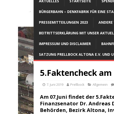
AKTUELLES
STARTSEITE
SPEND
BÜRGERBAHN – DENKFABRIK FÜR EINE STA
PRESSEMITTEILUNGEN 2023
ANDERE 
BEITRITTSERKLÄRUNG MIT UNSER AKTUE
IMPRESSUM UND DISCLAIMER
BAHNF
SATZUNG PRELLBOCK ALTONA E.V. UND
5.Faktencheck am 
7. Juni 2019
Prellbock
Allgemein
Am 07.Juni
findet der 5.Fakt
Finanzsenator Dr. Andreas 
Behörden, Bezirk Altona, I