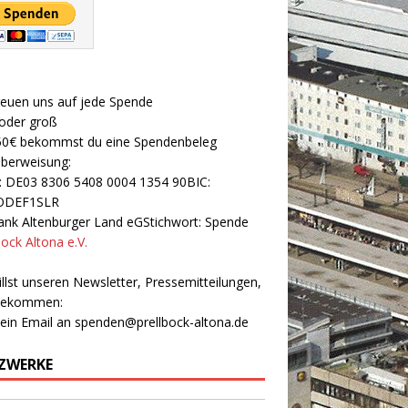
reuen uns auf jede Spende
 oder groß
50€ bekommst du eine Spendenbeleg
Überweisung:
: DE03 8306 5408 0004 1354 90BIC:
ODEF1SLR
nk Altenburger Land eGStichwort: Spende
bock Altona e.V.
llst unseren Newsletter, Pressemitteilungen,
 bekommen:
 ein Email an
spenden@prellbock-altona.de
ZWERKE