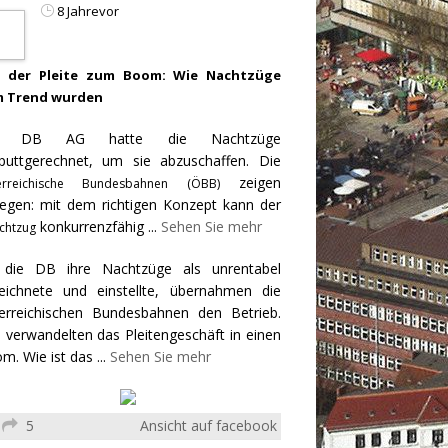
8 Jahrevor
 der Pleite zum Boom: Wie Nachtzüge
 Trend wurden
e DB AG hatte die Nachtzüge
puttgerechnet, um sie abzuschaffen. Die
zeigen
erreichische Bundesbahnen (ÖBB)
egen: mit dem richtigen Konzept kann der
konkurrenzfähig
...
Sehen Sie mehr
chtzug
 die DB ihre Nachtzüge als unrentabel
eichnete und einstellte, übernahmen die
erreichischen Bundesbahnen den Betrieb.
 verwandelten das Pleitengeschäft in einen
m. Wie ist das
...
Sehen Sie mehr
5
Ansicht auf facebook