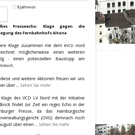
8 Jahrevor
oßes Presseecho: Klage gegen die
legung des Fernbahnhofs Altona
ere Klage zusammen mit dem
nord
#VCD
zeichnet möglicherweise einen weiteren
olg - einen potenziellen Baustopp am
bsteich.
 diese und weitere Aktionen freuen wir uns
er über
...
Sehen Sie mehr
 Klage des VCD LV Nord mit der Initiative
llbock findet zur Zeit ein reges Echo in der
burger Presse, da das Hamburgische
rverwaltungsgericht (OVG) demnach noch
August über einen
...
Sehen Sie mehr