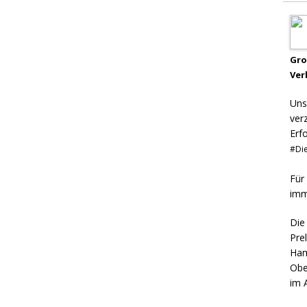
Gr
Ver
Uns
ver
Erf
#Die
Für
imm
Die
Pre
Ham
Obe
im 