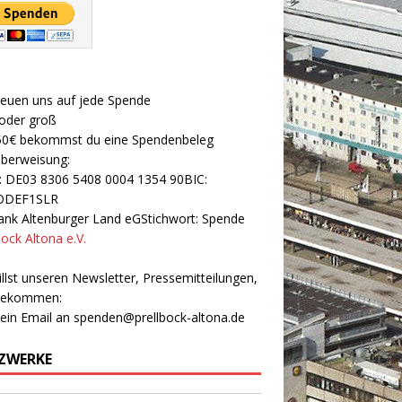
reuen uns auf jede Spende
 oder groß
50€ bekommst du eine Spendenbeleg
Überweisung:
: DE03 8306 5408 0004 1354 90BIC:
ODEF1SLR
nk Altenburger Land eGStichwort: Spende
bock Altona e.V.
llst unseren Newsletter, Pressemitteilungen,
 bekommen:
 ein Email an
spenden@prellbock-altona.de
ZWERKE