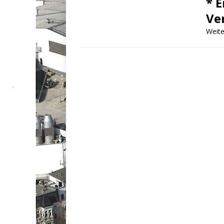
* 
Ve
Weite