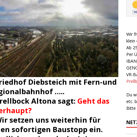
Wir f
klein
Ab 2
Per 
IBAN
GEN
VR-Ba
Friedhof Diebsteich mit Fern-und
Prell
gionalbahnhof …..
Du wi
Prellbock Altona sagt:
Geht das
etc.
erhaupt?
Bitte
Wir setzen uns weiterhin für
NET
nen sofortigen Baustopp ein.