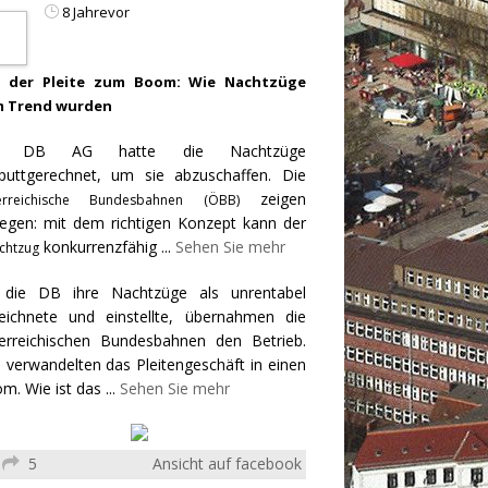
8 Jahrevor
 der Pleite zum Boom: Wie Nachtzüge
 Trend wurden
e DB AG hatte die Nachtzüge
puttgerechnet, um sie abzuschaffen. Die
zeigen
erreichische Bundesbahnen (ÖBB)
egen: mit dem richtigen Konzept kann der
konkurrenzfähig
...
Sehen Sie mehr
chtzug
 die DB ihre Nachtzüge als unrentabel
eichnete und einstellte, übernahmen die
erreichischen Bundesbahnen den Betrieb.
 verwandelten das Pleitengeschäft in einen
m. Wie ist das
...
Sehen Sie mehr
5
Ansicht auf facebook