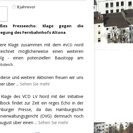
8 Jahrevor
oßes Presseecho: Klage gegen die
legung des Fernbahnhofs Altona
ere Klage zusammen mit dem
nord
#VCD
zeichnet möglicherweise einen weiteren
olg - einen potenziellen Baustopp am
bsteich.
 diese und weitere Aktionen freuen wir uns
er über
...
Sehen Sie mehr
 Klage des VCD LV Nord mit der Initiative
llbock findet zur Zeit ein reges Echo in der
burger Presse, da das Hamburgische
rverwaltungsgericht (OVG) demnach noch
August über einen
...
Sehen Sie mehr