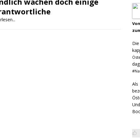
Endlich wachen doch einige
rantwortliche
rlesen...
Von
zum
Di
kap
Öst
dag
#Na
Als
bez
Öst
Und
Boo