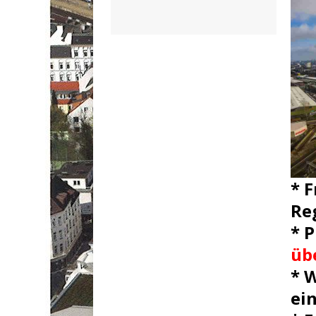
* 
Re
* 
üb
* 
ei