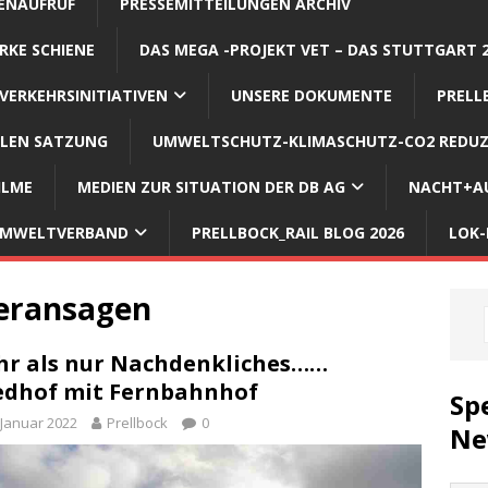
ENAUFRUF
PRESSEMITTEILUNGEN ARCHIV
RKE SCHIENE
DAS MEGA -PROJEKT VET – DAS STUTTGART 
VERKEHRSINITIATIVEN
UNSERE DOKUMENTE
PRELL
LLEN SATZUNG
UMWELTSCHUTZ-KLIMASCHUTZ-CO2 REDUZ
ILME
MEDIEN ZUR SITUATION DER DB AG
NACHT+AU
 UMWELTVERBAND
PRELLBOCK_RAIL BLOG 2026
LOK-
heransagen
r als nur Nachdenkliches……
edhof mit Fernbahnhof
Sp
 Januar 2022
Prellbock
0
Ne