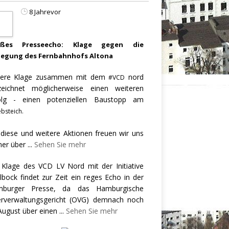
8 Jahrevor
oßes Presseecho: Klage gegen die
legung des Fernbahnhofs Altona
ere Klage zusammen mit dem
nord
#VCD
zeichnet möglicherweise einen weiteren
olg - einen potenziellen Baustopp am
bsteich.
 diese und weitere Aktionen freuen wir uns
er über
...
Sehen Sie mehr
 Klage des VCD LV Nord mit der Initiative
llbock findet zur Zeit ein reges Echo in der
burger Presse, da das Hamburgische
rverwaltungsgericht (OVG) demnach noch
August über einen
...
Sehen Sie mehr