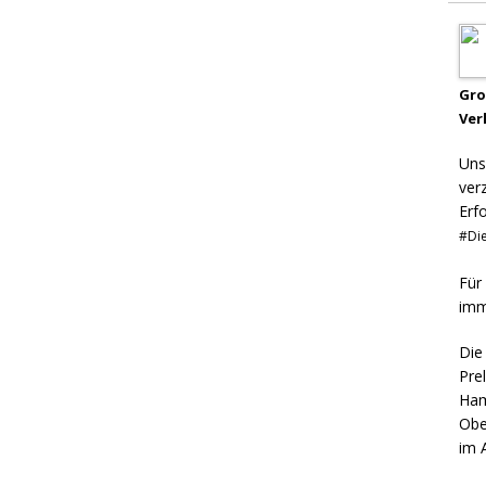
Gr
Ver
Uns
ver
Erf
#Die
Für
imm
Die
Pre
Ham
Obe
im 