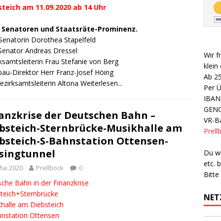
steich am 11.09.2020 ab 14 Uhr
e Senatoren und Staatsräte-Prominenz.
Senatorin Dorothea Stapelfeld
Senator Andreas Dressel
Wir f
ksamtsleiterin Frau Stefanie von Berg
klein
au-Direktor Herr Franz-Josef Höing
Ab 2
ezirksamtsleiterin Altona
Weiterlesen...
Per 
IBAN
GEN
anzkrise der Deutschen Bahn –
VR-Ba
bsteich-Sternbrücke-Musikhalle am
Prell
bsteich-S-Bahnstation Ottensen-
singtunnel
Du wi
etc.
Mai 2020
Prellbock
0
Bitte
che Bahn in der Finanzkrise
teich+Sternbrücke
NET
halle am Diebsteich
nstation Ottensen