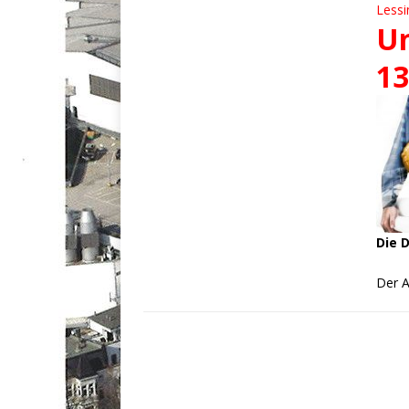
Lessi
Un
13
Die 
Der
A