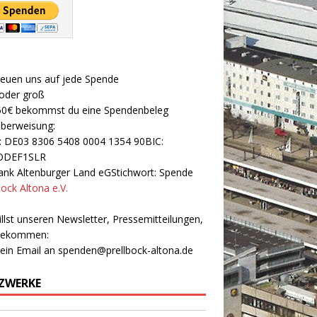
reuen uns auf jede Spende
 oder groß
50€ bekommst du eine Spendenbeleg
Überweisung:
: DE03 8306 5408 0004 1354 90BIC:
ODEF1SLR
nk Altenburger Land eGStichwort: Spende
bock Altona e.V.
llst unseren Newsletter, Pressemitteilungen,
 bekommen:
 ein Email an
spenden@prellbock-altona.de
ZWERKE