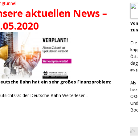
ngtunnel
sere aktuellen News –
.05.2020
Von
zum
Di
kap
Öst
dag
#Na
Deutsche Bahn hat ein sehr großes Finanzproblem:
Als
bez
ufsichtsrat
der Deutsche Bahn
Weiterlesen...
Öst
Und
Boo