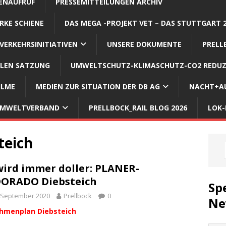
ENAUFRUF
PRESSEMITTEILUNGEN ARCHIV
RKE SCHIENE
DAS MEGA -PROJEKT VET – DAS STUTTGART 
VERKEHRSINITIATIVEN
UNSERE DOKUMENTE
PRELL
LLEN SATZUNG
UMWELTSCHUTZ-KLIMASCHUTZ-CO2 REDUZ
ILME
MEDIEN ZUR SITUATION DER DB AG
NACHT+AU
 UMWELTVERBAND
PRELLBOCK_RAIL BLOG 2026
LOK-
teich
wird immer doller: PLANER-
ORADO Diebsteich
Sp
 September 2020
Prellbock
0
Ne