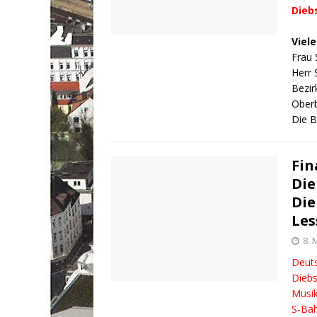
Dieb
Viel
Frau 
Herr 
Bezir
Oberb
Die B
Fin
Die
Die
Les
8. 
Deuts
Diebs
Musik
S-Bah