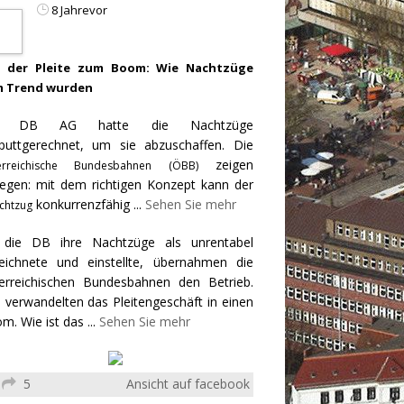
8 Jahrevor
 der Pleite zum Boom: Wie Nachtzüge
 Trend wurden
e DB AG hatte die Nachtzüge
puttgerechnet, um sie abzuschaffen. Die
zeigen
erreichische Bundesbahnen (ÖBB)
egen: mit dem richtigen Konzept kann der
konkurrenzfähig
...
Sehen Sie mehr
chtzug
 die DB ihre Nachtzüge als unrentabel
eichnete und einstellte, übernahmen die
erreichischen Bundesbahnen den Betrieb.
 verwandelten das Pleitengeschäft in einen
m. Wie ist das
...
Sehen Sie mehr
5
Ansicht auf facebook