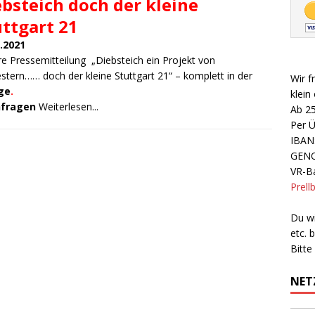
ebsteich doch der kleine
uttgart 21
.2021
e Pressemitteilung „Diebsteich ein Projekt von
stern…… doch der kleine Stuttgart 21“ – komplett in der
Wir f
ge
.
klein
hfragen
Weiterlesen...
Ab 2
Per 
IBAN
GEN
VR-Ba
Prell
Du wi
etc.
Bitte
NET