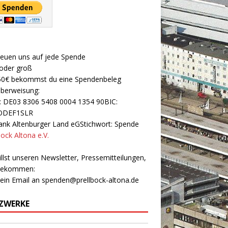
reuen uns auf jede Spende
 oder groß
50€ bekommst du eine Spendenbeleg
Überweisung:
: DE03 8306 5408 0004 1354 90BIC:
ODEF1SLR
nk Altenburger Land eGStichwort: Spende
bock Altona e.V.
llst unseren Newsletter, Pressemitteilungen,
 bekommen:
 ein Email an
spenden@prellbock-altona.de
ZWERKE