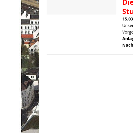
Di
St
15.03
Unser
Vorge
Anla
Nac