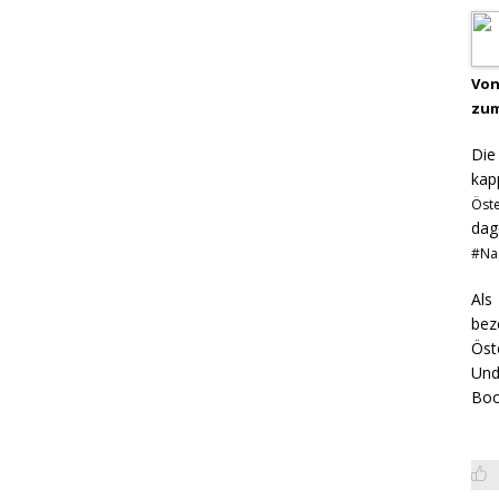
Von
zum
Di
kap
Öst
dag
#Na
Als
bez
Öst
Und
Boo