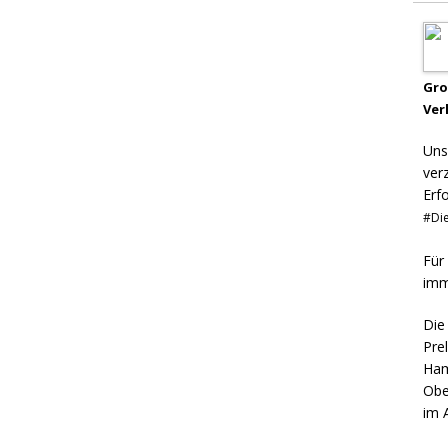
Gr
Ver
Uns
ver
Erf
#Die
Für
imm
Die
Pre
Ham
Obe
im 