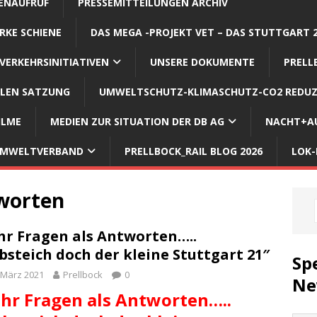
ENAUFRUF
PRESSEMITTEILUNGEN ARCHIV
RKE SCHIENE
DAS MEGA -PROJEKT VET – DAS STUTTGART 
VERKEHRSINITIATIVEN
UNSERE DOKUMENTE
PRELL
LLEN SATZUNG
UMWELTSCHUTZ-KLIMASCHUTZ-CO2 REDUZ
ILME
MEDIEN ZUR SITUATION DER DB AG
NACHT+AU
 UMWELTVERBAND
PRELLBOCK_RAIL BLOG 2026
LOK-
worten
r Fragen als Antworten…..
bsteich doch der kleine Stuttgart 21″
Sp
 März 2021
Prellbock
0
Ne
hr Fragen als Antworten…..