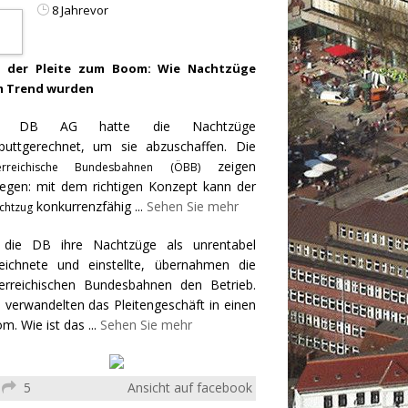
8 Jahrevor
 der Pleite zum Boom: Wie Nachtzüge
 Trend wurden
e DB AG hatte die Nachtzüge
puttgerechnet, um sie abzuschaffen. Die
zeigen
erreichische Bundesbahnen (ÖBB)
egen: mit dem richtigen Konzept kann der
konkurrenzfähig
...
Sehen Sie mehr
chtzug
 die DB ihre Nachtzüge als unrentabel
eichnete und einstellte, übernahmen die
erreichischen Bundesbahnen den Betrieb.
 verwandelten das Pleitengeschäft in einen
m. Wie ist das
...
Sehen Sie mehr
5
Ansicht auf facebook