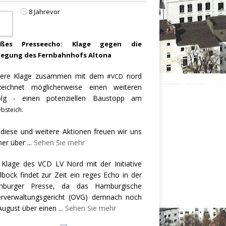
8 Jahrevor
oßes Presseecho: Klage gegen die
legung des Fernbahnhofs Altona
ere Klage zusammen mit dem
nord
#VCD
zeichnet möglicherweise einen weiteren
olg - einen potenziellen Baustopp am
bsteich.
 diese und weitere Aktionen freuen wir uns
er über
...
Sehen Sie mehr
 Klage des VCD LV Nord mit der Initiative
llbock findet zur Zeit ein reges Echo in der
burger Presse, da das Hamburgische
rverwaltungsgericht (OVG) demnach noch
August über einen
...
Sehen Sie mehr