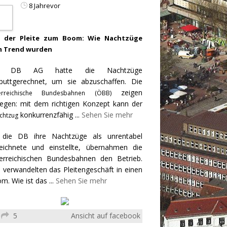
8 Jahrevor
 der Pleite zum Boom: Wie Nachtzüge
 Trend wurden
e DB AG hatte die Nachtzüge
puttgerechnet, um sie abzuschaffen. Die
zeigen
erreichische Bundesbahnen (ÖBB)
egen: mit dem richtigen Konzept kann der
konkurrenzfähig
...
Sehen Sie mehr
chtzug
 die DB ihre Nachtzüge als unrentabel
eichnete und einstellte, übernahmen die
erreichischen Bundesbahnen den Betrieb.
 verwandelten das Pleitengeschäft in einen
m. Wie ist das
...
Sehen Sie mehr
5
Ansicht auf facebook