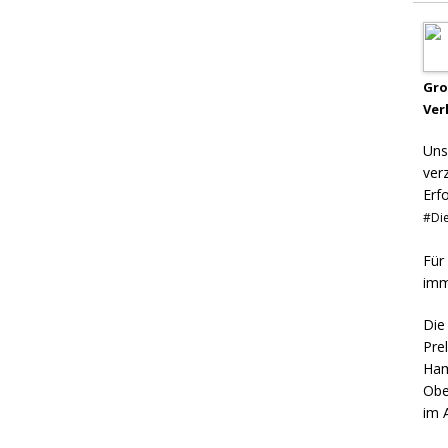
Gr
Ver
Uns
ver
Erf
#Die
Für
imm
Die
Pre
Ham
Obe
im 