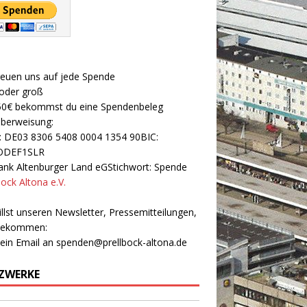
reuen uns auf jede Spende
 oder groß
50€ bekommst du eine Spendenbeleg
Überweisung:
: DE03 8306 5408 0004 1354 90BIC:
ODEF1SLR
nk Altenburger Land eGStichwort: Spende
bock Altona e.V.
llst unseren Newsletter, Pressemitteilungen,
 bekommen:
 ein Email an
spenden@prellbock-altona.de
ZWERKE