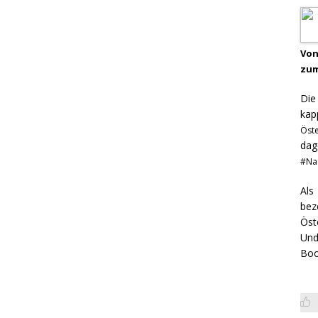
Von
zum
Di
kap
Öst
dag
#Na
Als
bez
Öst
Und
Boo