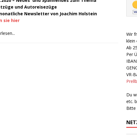
8.2020 – Neues und Spannendes zum Thema
tzüge und Autoreisezüge
monatliche Newsletter von Joachim Holstein
 sie hier
rlesen...
Wir f
klein
Ab 2
Per 
IBAN
GEN
VR-Ba
Prell
Du wi
etc.
Bitte
NET