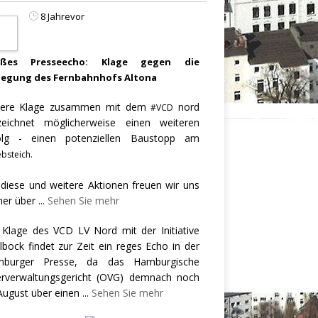
8 Jahrevor
oßes Presseecho: Klage gegen die
legung des Fernbahnhofs Altona
ere Klage zusammen mit dem
nord
#VCD
zeichnet möglicherweise einen weiteren
olg - einen potenziellen Baustopp am
bsteich.
 diese und weitere Aktionen freuen wir uns
er über
...
Sehen Sie mehr
 Klage des VCD LV Nord mit der Initiative
llbock findet zur Zeit ein reges Echo in der
burger Presse, da das Hamburgische
rverwaltungsgericht (OVG) demnach noch
August über einen
...
Sehen Sie mehr