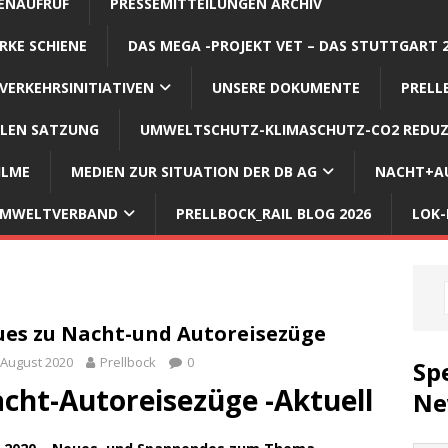
ENAUFRUF
PRESSEMITTEILUNGEN ARCHIV
RKE SCHIENE
DAS MEGA -PROJEKT VET – DAS STUTTGART 
VERKEHRSINITIATIVEN
UNSERE DOKUMENTE
PRELL
LLEN SATZUNG
UMWELTSCHUTZ-KLIMASCHUTZ-CO2 REDUZ
ILME
MEDIEN ZUR SITUATION DER DB AG
NACHT+AU
 UMWELTVERBAND
PRELLBOCK_RAIL BLOG 2026
LOK-
es zu Nacht-und Autoreisezüge
 August 2020
Prellbock
0
Sp
cht-Autoreisezüge -Aktuell
Ne