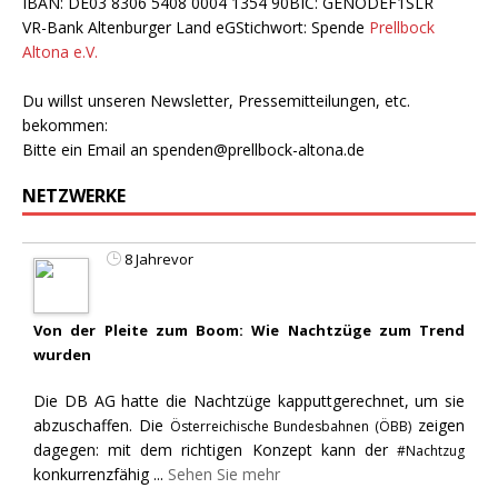
IBAN: DE03 8306 5408 0004 1354 90BIC: GENODEF1SLR
VR-Bank Altenburger Land eGStichwort: Spende
Prellbock
Altona e.V.
Du willst unseren Newsletter, Pressemitteilungen, etc.
bekommen:
Bitte ein Email an
spenden@prellbock-altona.de
NETZWERKE
8 Jahrevor
Von der Pleite zum Boom: Wie Nachtzüge zum Trend
wurden
Die DB AG hatte die Nachtzüge kapputtgerechnet, um sie
abzuschaffen. Die
zeigen
Österreichische Bundesbahnen (ÖBB)
dagegen: mit dem richtigen Konzept kann der
#Nachtzug
konkurrenzfähig
...
Sehen Sie mehr